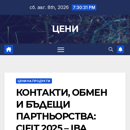
Skip
сб. авг. 8th, 2026
7:30:31 PM
to
content
ЦЕНИ
ЦЕНИ НА ПРОДУКТИ
КОНТАКТИ, ОБМЕН
И БЪДЕЩИ
ПАРТНЬОРСТВА:
CIFIT 2025 – IBA