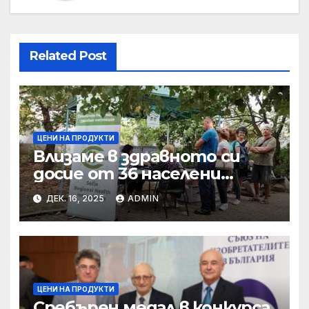
Related Post
ЦЕНИ НА ПРОДУКТИ
Влизаме в здравното си
досие от 36 населени
места • МЗ
ДЕК. 16, 2025
ADMIN
ЦЕНИ НА ПРОДУКТИ
Сребърен медал в конкурса