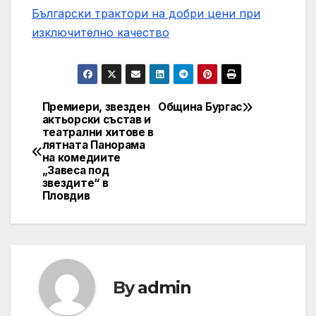
Български трактори на добри цени при
изключително качество
Премиери, звезден
Община Бургас
Навигация
актьорски състав и
театрални хитове в
лятната Панорама
на комедиите
„Завеса под
звездите“ в
Пловдив
By
admin