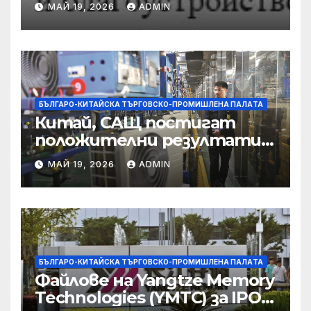
МАЙ 19, 2026
ADMIN
съсредоточи върху
борбата с
корпоративната
престъпност
БЪЛГАРО-КИТАЙСКА ТЪРГОВСКО-ПРОМИШЛЕНА ПАЛAТА
Китай, САЩ постигат
положителни резултати в
икономическите и
МАЙ 19, 2026
ADMIN
търговски консултации:
министерство
БЪЛГАРО-КИТАЙСКА ТЪРГОВСКО-ПРОМИШЛЕНА ПАЛAТА
Файлове на Yangtze Memory
Technologies (YMTC) за IPO