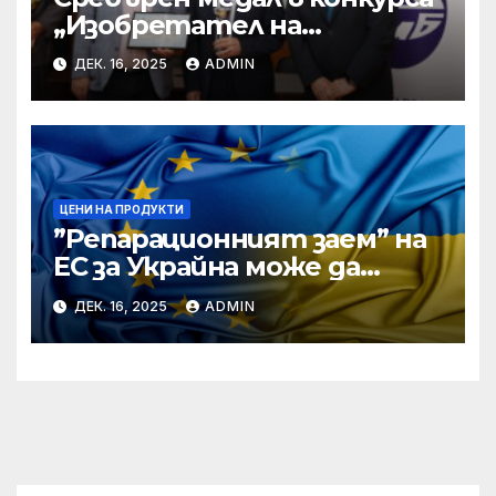
„Изобретател на
годината“ за учени от БАН
ДЕК. 16, 2025
ADMIN
ЦЕНИ НА ПРОДУКТИ
”Репарационният заем” на
ЕС за Украйна може да
достигне 130 милиарда
ДЕК. 16, 2025
ADMIN
евро