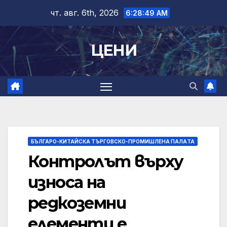
Skip
чт. авг. 6th, 2026
6:28:49 AM
to
content
ЦЕНИ
БЪЛГАРО-КИТАЙСКА ТЪРГОВСКО-ПРОМИШЛЕНА ПАЛAТА
Контролът върху
износа на
редкоземни
елементи е