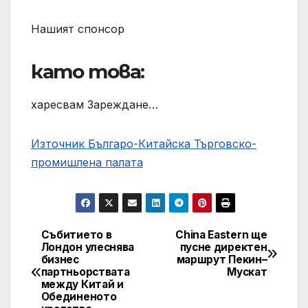
Нашият спонсор
като това:
харесвам Зареждане…
Източник Българо-Китайска Търговско-
промишлена палaта
Събитието в
China Eastern ще
Навигация
Лондон улеснява
пусне директен
бизнес
маршрут Пекин–
партньорствата
Мускат
между Китай и
Обединеното