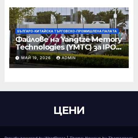
министерство
БЪЛГАРО-КИТАЙСКА ТЪРГОВСКО-ПРОМИШЛЕНА ПАЛAТА
Файлове на Yangtze Memory
Technologies (YMTC) за IPO
на STAR Market
МАЙ 19, 2026
ADMIN
ЦЕНИ