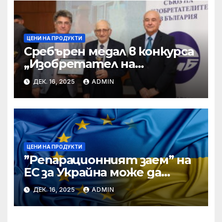
ЦЕНИ НА ПРОДУКТИ
Сребърен медал в конкурса
„Изобретател на
годината“ за учени от БАН
ДЕК. 16, 2025
ADMIN
ЦЕНИ НА ПРОДУКТИ
”Репарационният заем” на
ЕС за Украйна може да
достигне 130 милиарда
ДЕК. 16, 2025
ADMIN
евро