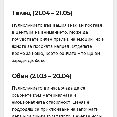
Телец (21.04 – 21.05)
Пълнолунието във вашия знак ви поставя
в центъра на вниманието. Може да
почувствате силен прилив на емоции, но и
яснота за посоката напред. Отделете
време за нещо, което обичате – то ще ви
зареди дълбоко.
Овен (21.03 – 20.04)
Пълнолунието ви насърчава да се
обърнете към материалната и
емоционалната стабилност. Денят е
подходящ за приключване на започнати
дела и за грижа към тялото. Вечерта носи