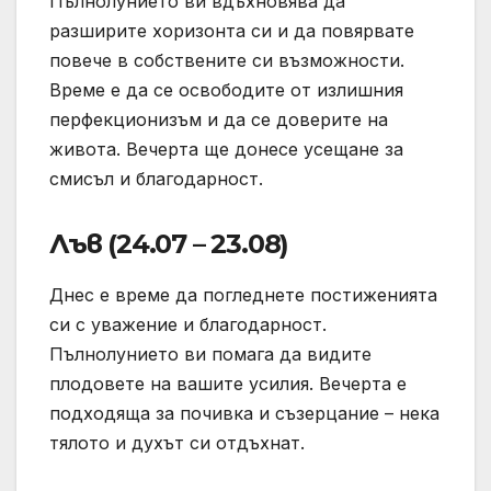
Пълнолунието ви вдъхновява да
разширите хоризонта си и да повярвате
повече в собствените си възможности.
Време е да се освободите от излишния
перфекционизъм и да се доверите на
живота. Вечерта ще донесе усещане за
смисъл и благодарност.
Лъв (24.07 – 23.08)
Днес е време да погледнете постиженията
си с уважение и благодарност.
Пълнолунието ви помага да видите
плодовете на вашите усилия. Вечерта е
подходяща за почивка и съзерцание – нека
тялото и духът си отдъхнат.