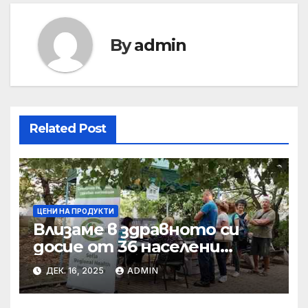
By
admin
Related Post
ЦЕНИ НА ПРОДУКТИ
Влизаме в здравното си
досие от 36 населени
места • МЗ
ДЕК. 16, 2025
ADMIN