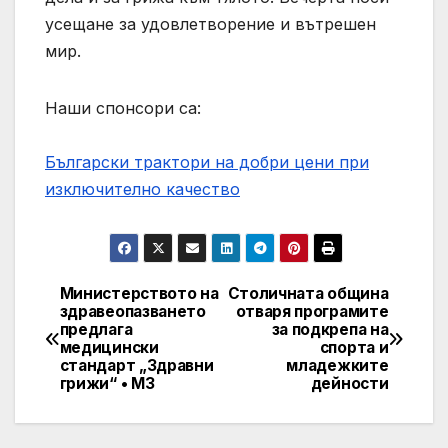
усещане за удовлетворение и вътрешен
мир.
Наши спонсори са:
Български трактори на добри цени при
изключително качество
Министерството на
Столичната община
Навигация
здравеопазването
отваря програмите
предлага
за подкрепа на
медицински
спорта и
стандарт „Здравни
младежките
грижи“ • МЗ
дейности