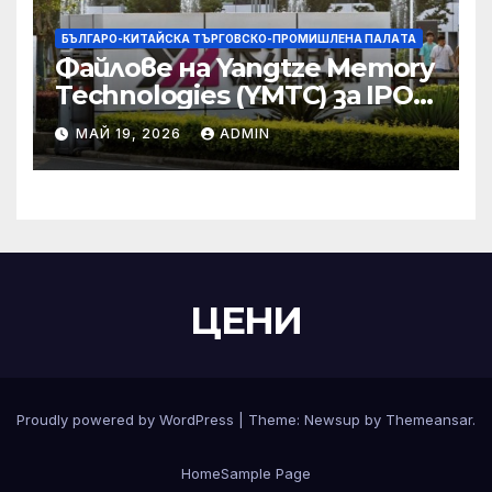
БЪЛГАРО-КИТАЙСКА ТЪРГОВСКО-ПРОМИШЛЕНА ПАЛAТА
Файлове на Yangtze Memory
Technologies (YMTC) за IPO
на STAR Market
МАЙ 19, 2026
ADMIN
ЦЕНИ
Proudly powered by WordPress
|
Theme:
Newsup
by
Themeansar
.
Home
Sample Page