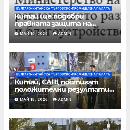
БЪЛГАРО-КИТАЙСКА ТЪРГОВСКО-ПРОМИШЛЕНА ПАЛAТА
Китай ще подобри
правната защита на
предприятията, ще се
МАЙ 19, 2026
ADMIN
съсредоточи върху
борбата с
корпоративната
престъпност
БЪЛГАРО-КИТАЙСКА ТЪРГОВСКО-ПРОМИШЛЕНА ПАЛAТА
Китай, САЩ постигат
положителни резултати в
икономическите и
МАЙ 19, 2026
ADMIN
търговски консултации:
министерство