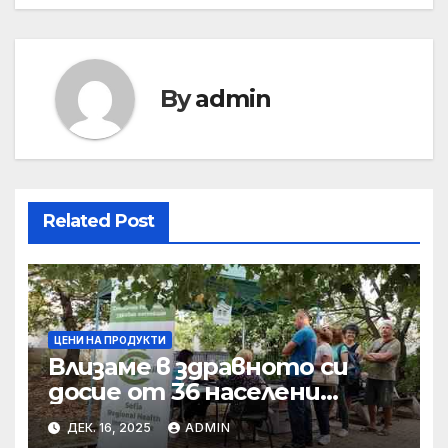
By
admin
Related Post
ЦЕНИ НА ПРОДУКТИ
Влизаме в здравното си
досие от 36 населени
места • МЗ
ДЕК. 16, 2025
ADMIN