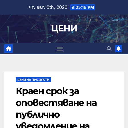
Skip
чт. авг. 6th, 2026
9:05:19 PM
to
content
ЦЕНИ
ЦЕНИ НА ПРОДУКТИ
Краен срок за
оповестяване на
публично
уведомление на