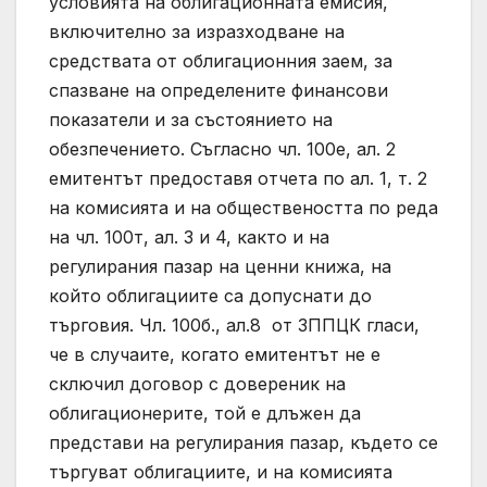
условията на облигационната емисия,
включително за изразходване на
средствата от облигационния заем, за
спазване на определените финансови
показатели и за състоянието на
обезпечението. Съгласно чл. 100е, ал. 2
емитентът предоставя отчета по ал. 1, т. 2
на комисията и на обществеността по реда
на чл. 100т, ал. 3 и 4, както и на
регулирания пазар на ценни книжа, на
който облигациите са допуснати до
търговия. Чл. 100б., ал.8 от ЗППЦК гласи,
че в случаите, когато емитентът не е
сключил договор с довереник на
облигационерите, той е длъжен да
представи на регулирания пазар, където се
търгуват облигациите, и на комисията