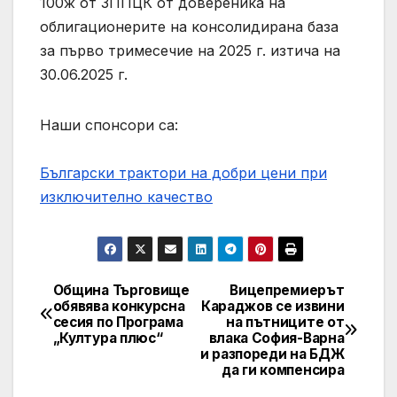
100ж от ЗППЦК от довереника на
облигационерите на консолидирана база
за първо тримесечие на 2025 г. изтича на
30.06.2025 г.
Наши спонсори са:
Български трактори на добри цени при
изключително качество
Община Търговище
Вицепремиерът
Навигация
обявява конкурсна
Караджов се извини
сесия по Програма
на пътниците от
„Култура плюс“
влака София-Варна
и разпореди на БДЖ
да ги компенсира