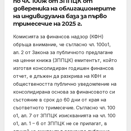
по чл. 100ж от ЗППЦК от
довереника на облигационерите
на индивидуална база за първо
тримесечие на 2025 г.
Комисията за финансов надзор (КФН)
обръща внимание, че съгласно чл. 100о1,
ал. 2 от Закона за публичното предлагане
на ценни книжа (ЗППЦК) емитентът, който
изготвя консолидиран годишен финансов
отчет, е длъжен да разкрива на КФН и
обществеността публично уведомление на
консолидирана основа за финансовото си
състояние в срок до 60 дни от края на
съответното тримесечие. Съгласно чл. 100
о1, ал. 7 от ЗППЦК изискванията на чл. 100
о1, ал. 1 – 6 от ЗППЦК не се прилагат, в