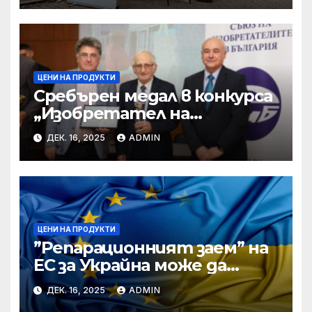
ЦЕНИ НА ПРОДУКТИ
Сребърен медал в конкурса
„Изобретател на
годината“ за учени от БАН
ДЕК. 16, 2025
ADMIN
ЦЕНИ НА ПРОДУКТИ
”Репарационният заем” на
ЕС за Украйна може да
достигне 130 милиарда
ДЕК. 16, 2025
ADMIN
евро