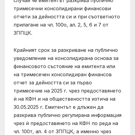
случай че емитентът разкрива публично
тримесечни консолидирани финансови
отчети за дейността си и при съответното
прилагане на чл. 100o, ал. 2, 5, 6 и 7 от
ЗППЦК.
Крайният срок за разкриване на публично
уведомление на консолидирана основа за
финансовото състояние на емитента или
на тримесечен консолидиран финансов
отчет за дейността си за първо
тримесечие на 2025 г. чрез предоставянето
ѝ на КФН и на обществеността изтича на
30.05.2025 г. Емитентът е длъжен да
разкрива публично регулирана информация
чрез ѝ предоставянето на КФН по реда на
чл. 100т, ал. 4 от ЗППЦК, а именно чрез