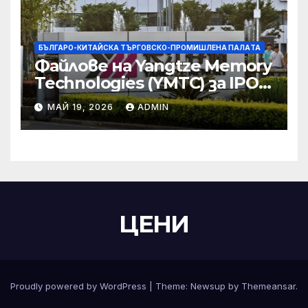
БЪЛГАРО-КИТАЙСКА ТЪРГОВСКО-ПРОМИШЛЕНА ПАЛAТА
Файлове на Yangtze Memory
Technologies (YMTC) за IPO
на STAR Market
МАЙ 19, 2026
ADMIN
ЦЕНИ
Proudly powered by WordPress
|
Theme:
Newsup
by
Themeansar
.