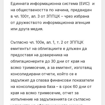
Единната информационна система (ЕИС) и
на обществеността по начина, предвиден
в чл. 100т, ал. 3 от ЗППЦК – чрез избрана
от дружеството информационна агенция
или друга медия.
Съгласно чл. 100е, ал. 1, т. 2 от ЗППЦК
емитентът на облигациите е длъжен да
предоставя на довереника на
облигационерите до 30 дни от края на
всяко тримесечие, а за емитент, изготвящ
консолидирани отчети, който се е
задължил да спазва финансови показатели
на консолидирана база – в срок 60 дни от
края на всяко тримесечие, отчет за
изпълнение на задълженията си съгласно