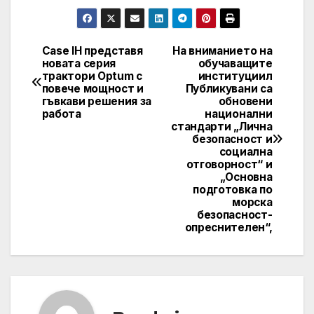
Case IH представя
На вниманието на
Навигация
новата серия
обучаващите
трактори Optum с
институциил
повече мощност и
Публикувани са
гъвкави решения за
обновени
работа
национални
стандарти „Лична
безопасност и
социална
отговорност“ и
„Основна
подготовка по
морска
безопасност-
опреснителен“,