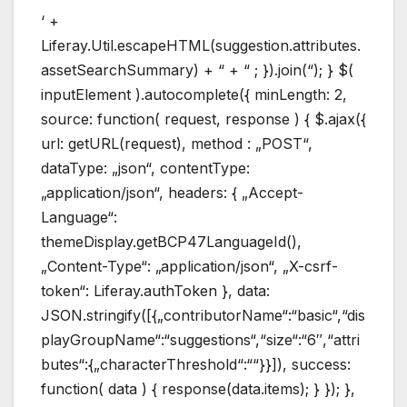
‘ +
Liferay.Util.escapeHTML(suggestion.attributes.
assetSearchSummary) + “ + “ ; }).join(“); } $(
inputElement ).autocomplete({ minLength: 2,
source: function( request, response ) { $.ajax({
url: getURL(request), method : „POST“,
dataType: „json“, contentType:
„application/json“, headers: { „Accept-
Language“:
themeDisplay.getBCP47LanguageId(),
„Content-Type“: „application/json“, „X-csrf-
token“: Liferay.authToken }, data:
JSON.stringify([{„contributorName“:“basic“,“dis
playGroupName“:“suggestions“,“size“:“6″,“attri
butes“:{„characterThreshold“:““}}]), success:
function( data ) { response(data.items); } }); },