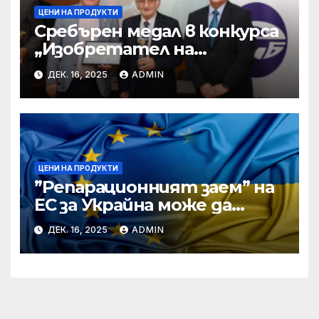
ЦЕНИ НА ПРОДУКТИ
Сребърен медал в конкурса
„Изобретател на
годината“ за учени от БАН
ДЕК. 16, 2025
ADMIN
ЦЕНИ НА ПРОДУКТИ
”Репарационният заем” на
ЕС за Украйна може да
достигне 130 милиарда
ДЕК. 16, 2025
ADMIN
евро