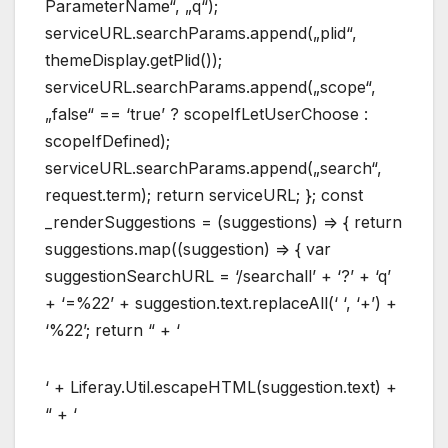
ParameterName“, „q“);
serviceURL.searchParams.append(„plid“,
themeDisplay.getPlid());
serviceURL.searchParams.append(„scope“,
„false“ == ‘true’ ? scopeIfLetUserChoose :
scopeIfDefined);
serviceURL.searchParams.append(„search“,
request.term); return serviceURL; }; const
_renderSuggestions = (suggestions) => { return
suggestions.map((suggestion) => { var
suggestionSearchURL = ‘/searchall’ + ‘?’ + ‘q’
+ ‘=%22’ + suggestion.text.replaceAll(‘ ‘, ‘+’) +
‘%22’; return “ + ‘
‘ + Liferay.Util.escapeHTML(suggestion.text) +
“ + ‘