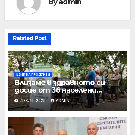
By
admin
Related Post
ЦЕНИ НА ПРОДУКТИ
Влизаме в здравното си
досие от 36 населени
места • МЗ
ДЕК. 16, 2025
ADMIN