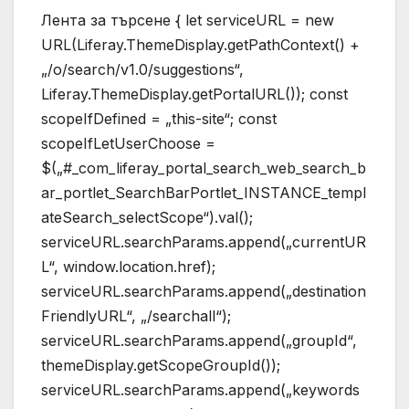
Лента за търсене { let serviceURL = new
URL(Liferay.ThemeDisplay.getPathContext() +
„/o/search/v1.0/suggestions“,
Liferay.ThemeDisplay.getPortalURL()); const
scopeIfDefined = „this-site“; const
scopeIfLetUserChoose =
$(„#_com_liferay_portal_search_web_search_b
ar_portlet_SearchBarPortlet_INSTANCE_templ
ateSearch_selectScope“).val();
serviceURL.searchParams.append(„currentUR
L“, window.location.href);
serviceURL.searchParams.append(„destination
FriendlyURL“, „/searchall“);
serviceURL.searchParams.append(„groupId“,
themeDisplay.getScopeGroupId());
serviceURL.searchParams.append(„keywords