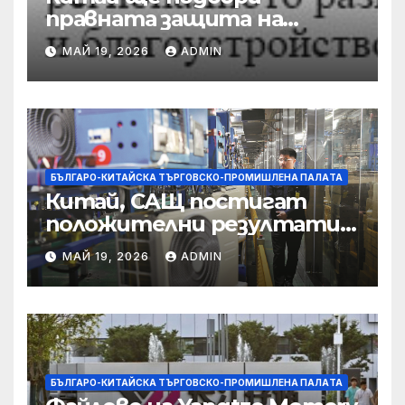
правната защита на
предприятията, ще се
МАЙ 19, 2026
ADMIN
съсредоточи върху
борбата с
корпоративната
престъпност
БЪЛГАРО-КИТАЙСКА ТЪРГОВСКО-ПРОМИШЛЕНА ПАЛAТА
Китай, САЩ постигат
положителни резултати в
икономическите и
МАЙ 19, 2026
ADMIN
търговски консултации:
министерство
БЪЛГАРО-КИТАЙСКА ТЪРГОВСКО-ПРОМИШЛЕНА ПАЛAТА