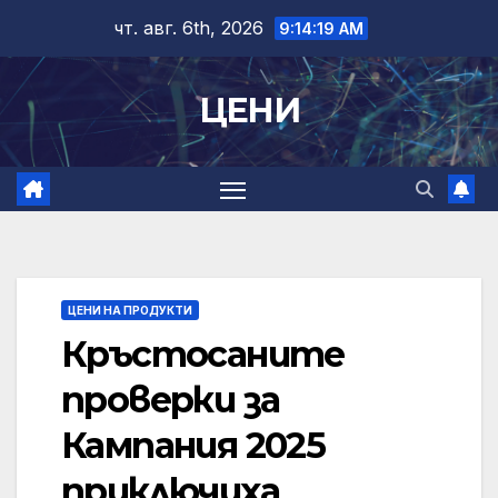
Skip
чт. авг. 6th, 2026
9:14:20 AM
to
content
ЦЕНИ
ЦЕНИ НА ПРОДУКТИ
Кръстосаните
проверки за
Кампания 2025
приключиха