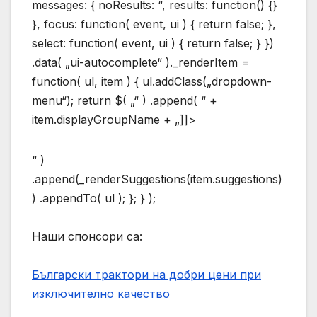
messages: { noResults: “, results: function() {}
}, focus: function( event, ui ) { return false; },
select: function( event, ui ) { return false; } })
.data( „ui-autocomplete“ )._renderItem =
function( ul, item ) { ul.addClass(„dropdown-
menu“); return $( „“ ) .append( “ +
item.displayGroupName + „]]>
“ )
.append(_renderSuggestions(item.suggestions)
) .appendTo( ul ); }; } );
Наши спонсори са:
Български трактори на добри цени при
изключително качество