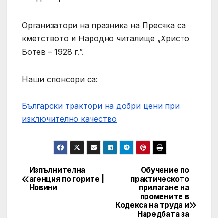
Организатори на празника на Пресяка са
кметството и Народно читалище „Христо
Ботев – 1928 г.”.
Наши спонсори са:
Български трактори на добри цени при
изключително качество
Изпълнителна
Обучение по
Навигация
агенция по горите |
практическото
Новини
прилагане на
промените в
Кодекса на труда и
Наредбата за