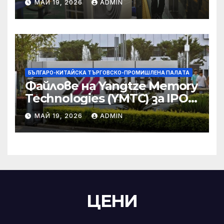
МАЙ 19, 2026
ADMIN
търговски консултации:
министерство
БЪЛГАРО-КИТАЙСКА ТЪРГОВСКО-ПРОМИШЛЕНА ПАЛAТА
Файлове на Yangtze Memory
Technologies (YMTC) за IPO
на STAR Market
МАЙ 19, 2026
ADMIN
ЦЕНИ