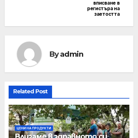
вписване в
регистъра на
заетостта
By
admin
Related Post
ЦЕНИ НА ПРОДУКТИ
Влизаме в здравното си