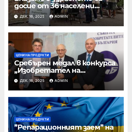
досие от 36 населени
места • МЗ
ДЕК. 16, 2025
ADMIN
ЦЕНИ НА ПРОДУКТИ
Сребърен медал в конкурса
„Изобретател на
годината“ за учени от БАН
ДЕК. 16, 2025
ADMIN
ЦЕНИ НА ПРОДУКТИ
”Репарационният заем” на