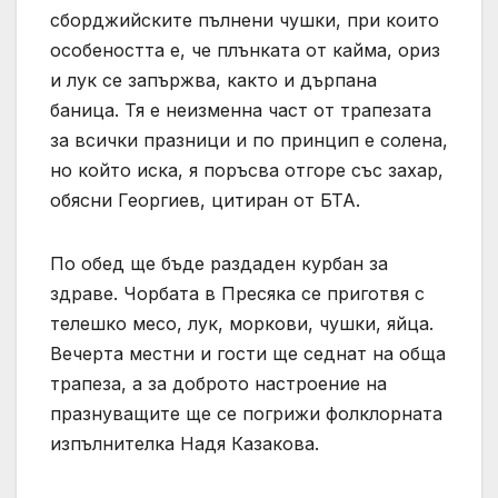
сборджийските пълнени чушки, при които
особеността е, че плънката от кайма, ориз
и лук се запържва, както и дърпана
баница. Тя е неизменна част от трапезата
за всички празници и по принцип е солена,
но който иска, я поръсва отгоре със захар,
обясни Георгиев, цитиран от БТА.
По обед ще бъде раздаден курбан за
здраве. Чорбата в Пресяка се приготвя с
телешко месо, лук, моркови, чушки, яйца.
Вечерта местни и гости ще седнат на обща
трапеза, а за доброто настроение на
празнуващите ще се погрижи фолклорната
изпълнителка Надя Казакова.