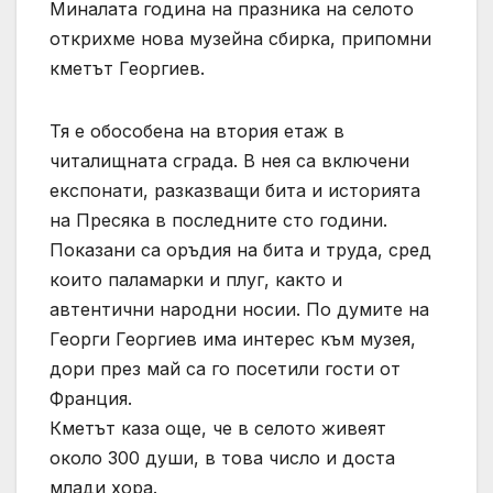
Миналата година на празника на селото
открихме нова музейна сбирка, припомни
кметът Георгиев.
Тя е обособена на втория етаж в
читалищната сграда. В нея са включени
експонати, разказващи бита и историята
на Пресяка в последните сто години.
Показани са оръдия на бита и труда, сред
които паламарки и плуг, както и
автентични народни носии. По думите на
Георги Георгиев има интерес към музея,
дори през май са го посетили гости от
Франция.
Кметът каза още, че в селото живеят
около 300 души, в това число и доста
млади хора.