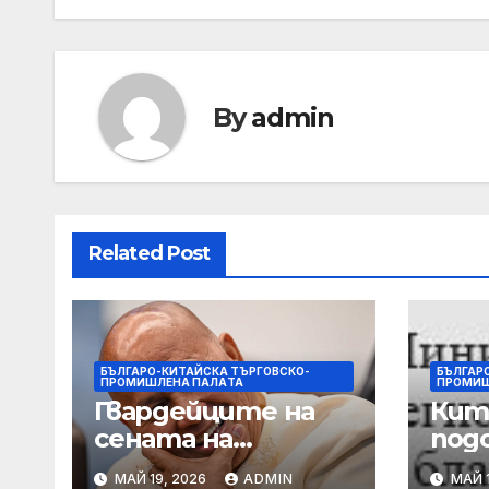
By
admin
Related Post
БЪЛГАРО-КИТАЙСКА ТЪРГОВСКО-
БЪЛГАР
ПРОМИШЛЕНА ПАЛAТА
ПРОМИШ
Гвардейците на
Кит
сената на
под
Филипините са
защ
МАЙ 19, 2026
ADMIN
МАЙ 1