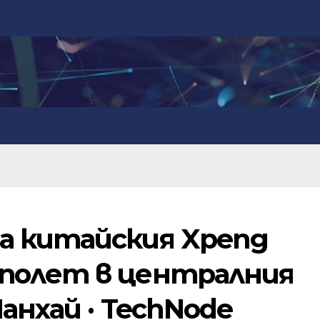
а китайския Xpeng
полет в централния
анхай · TechNode