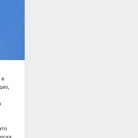
 е
део,
н
ато
орска