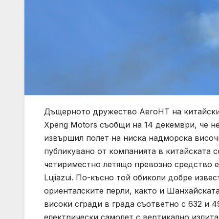
Дъщерното дружество AeroHT на китайски
Xpeng Motors съобщи на 14 декември, че нег
извършил полет на ниска надморска височ
публикувано от компанията в китайската 
четириместно летящо превозно средство е 
Lujiazui. По-късно той обиколи добре изве
ориенталските перли, както и Шанхайската
високи сгради в града съответно с 632 и 4
електрически самолет с вертикално излита