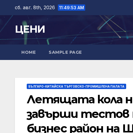
Skip
сб. авг. 8th, 2026
11:49:54 AM
to
content
ЦЕНИ
HOME
SAMPLE PAGE
БЪЛГАРО-КИТАЙСКА ТЪРГОВСКО-ПРОМИШЛЕНА ПАЛAТА
Летящата кола н
завърши тестов 
бизнес район на Ш