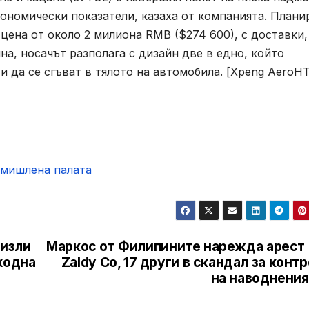
кономически показатели, казаха от компанията. Плани
цена от около 2 милиона RMB ($274 600), с доставки,
на, носачът разполага с дизайн две в едно, който
и да се сгъват в тялото на автомобила. [Xpeng AeroH
омишлена палaта
ризли
Маркос от Филипините нарежда арест 
ходна
Zaldy Co, 17 други в скандал за конт
на наводнения