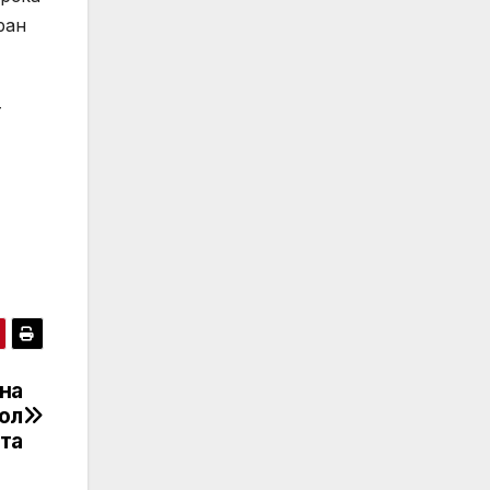
ран
T
на
рол
та