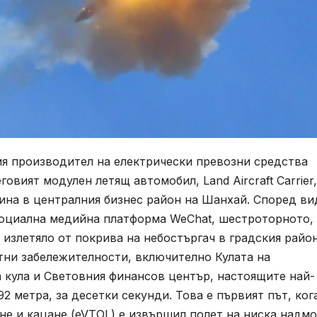
я производител на електрически превозни средства
овият модулен летящ автомобил, Land Aircraft Carrier,
ина в централния бизнес район на Шанхай. Според ви
социална медийна платформа WeChat, шестроторното,
излетяло от покрива на небостъргач в градския райо
стни забележителности, включително Кулата на
 кула и Световния финансов център, настоящите най-
92 метра, за десетки секунди. Това е първият път, ког
не и кацане (eVTOL) е извършил полет на ниска надм