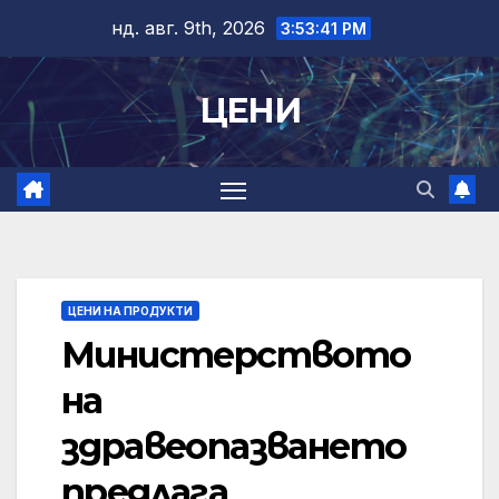
Skip
нд. авг. 9th, 2026
3:53:42 PM
to
content
ЦЕНИ
ЦЕНИ НА ПРОДУКТИ
Министерството
на
здравеопазването
предлага