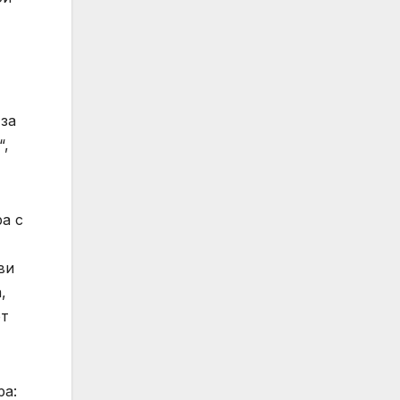
 за
“,
а с
ви
,
от
ра: