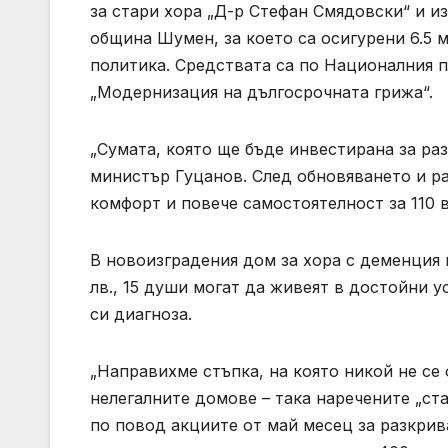
за стари хора „Д-р Стефан Смядовски“ и и
община Шумен, за което са осигурени 6.5 
политика. Средствата са по Националния п
„Модернизация на дългосрочната грижа“.
„Сумата, която ще бъде инвестирана за разш
министър Гуцанов. След обновяването и ра
комфорт и повече самостоятелност за 110 
В новоизградения дом за хора с деменция в
лв., 15 души могат да живеят в достойни 
си диагноза.
„Направихме стъпка, на която никой не се 
нелегалните домове – така наречените „ста
по повод акциите от май месец за разкрив