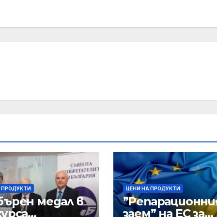
А ПРОДУКТИ
ЦЕНИ НА ПРОДУКТИ
бърен медал в
”Репарационн
курса
заем” на ЕС за