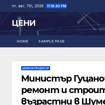
Skip
пт. авг. 7th, 2026
11:18:41 PM
to
content
ЦЕНИ
HOME
SAMPLE PAGE
ЦЕНИ НА ПРОДУКТИ
Министър Гуцанов
ремонт и строит
възрастни в Шумен