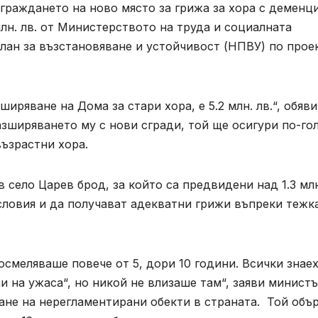
зграждането на ново място за грижа за хора с деменци
млн. лв. от Министерството на труда и социалната
лан за възстановяване и устойчивост (НПВУ) по прое
иряване на Дома за стари хора, е 5.2 млн. лв.“, обяви
зширяването му с нови сгради, той ще осигури по-го
възрастни хора.
 село Царев брод, за който са предвидени над 1.3 мл
условия и да получават адекватни грижи въпреки тежк
осмеляваше повече от 5, дори 10 години. Всички знаех
и на ужаса“, но никой не влизаше там“, заяви минист
ане на нерегламентирани обекти в страната. Той объ