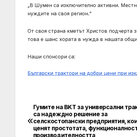
„В Шумен са изключително активни. Местна
нуждите на своя регион.“
От своя страна кметът Христов подчерта з
това е шанс хората в нужда в нашата общи
Наши спонсори са:
Български трактори на добри цени при из
Гумите на BKT за универсални тра
Навигация
са надеждно решение за
селскостопански предприятия, ко
ценят простотата, функционалност
производителността