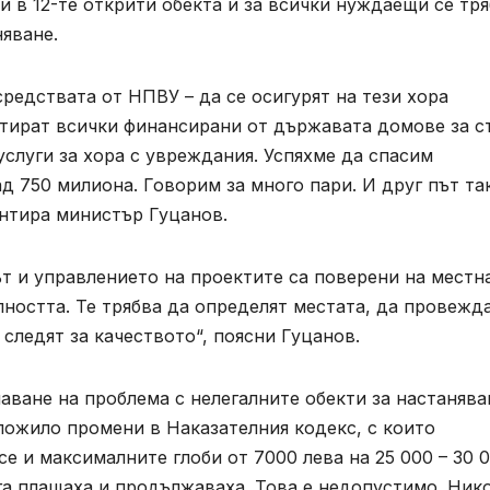
и в 12-те открити обекта и за всички нуждаещи се тр
няване.
средствата от НПВУ – да се осигурят на тези хора
нтират всички финансирани от държавата домове за с
услуги за хора с увреждания. Успяхме да спасим
над 750 милиона. Говорим за много пари. И друг път та
ентира министър Гуцанов.
т и управлението на проектите са поверени на местн
лността. Те трябва да определят местата, да провежд
следят за качеството“, поясни Гуцанов.
шаване на проблема с нелегалните обекти за настанява
ложило промени в Наказателния кодекс, с които
е и максималните глоби от 7000 лева на 25 000 – 30 
га плащаха и продължаваха. Това е недопустимо. Ник