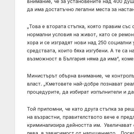
внимание, че за установените над 400 душ
да има достатъчно легални места за наста
„Това е втората стъпка, която правим със 
нормални условия на живот, като се ремо
хора и се изградят нови над 250 социални 
средствата, които бяха изгубени. А те са 
възможност в България няма да има“, ком
Министърът обърна внимание, че контролъ
власт. „Кметовете най-добре познават реа
процедурите, да избират изпълнители и да 
Той припомни, че като друга стъпка за ре
на възрастни, правителството вече е пред
криминализира дейността им. Увеличават с
лева, в зависимост от нарушението. „Досе