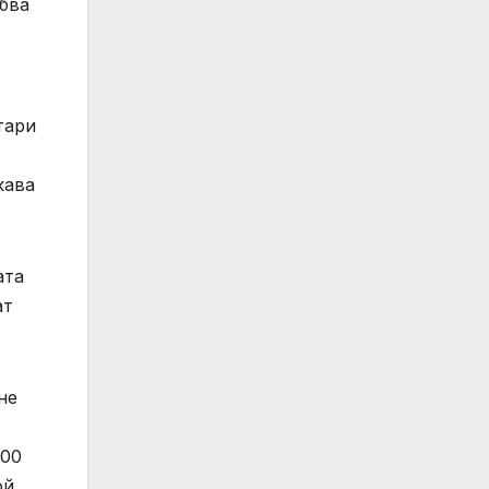
ябва
тари
кава
ата
ат
не
000
ой