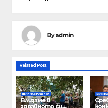
By
admin
Related Post
ЦЕНИ НА ПРОДУКТИ
ЦЕНИ Н
Влизаме в
Сре
здравното си
кон