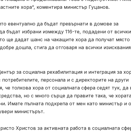
растните хора“, коментира министър Гуцанов.
то евентуално да бъдат превърнати в домове за
да бъдат избрани измежду 116-те, подадени от всички
то ще дадат шанс на чакащите хора да получат място
добре дошла, стига да отговаря на всички изисквания
нтър за социална рехабилитация и интеграция за хор
 потребителите, персонала и с директорите на други
я, че толкова хора от социалната сфера седят тук, да 
средства, но с много сърце да правите така, че хората
ни. Имате пълната подкрепа от мен като министър и 
увери министърът.
ристо Христов за активната работа в социалната сфе