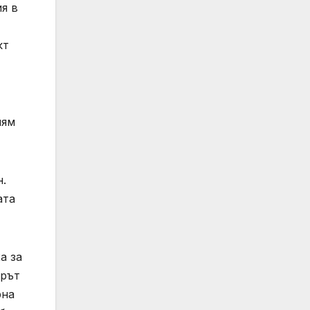
я в
кт
лям
н.
ата
а за
ърът
рна