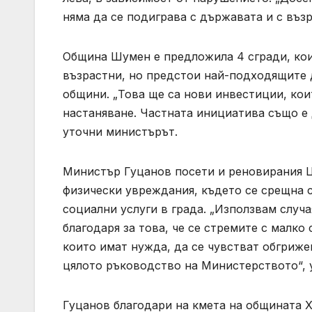
няма да се подиграва с държавата и с въз
Община Шумен е предложила 4 сгради, кои
възрастни, но предстои най-подходящите 
общини. „Това ще са нови инвестиции, кои
настаняване. Частната инициатива също е 
уточни министърът.
Министър Гуцанов посети и реновирания Це
физически увреждания, където се срещна с
социални услуги в града. „Използвам случа
благодаря за това, че се стремите с малко 
които имат нужда, да се чувстват обгриже
цялото ръководство на Министерството“, 
Гуцанов благодари на кмета на общината Х