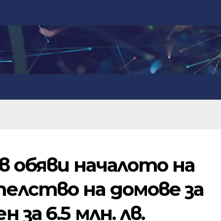
 обяви началото на
елство на домове за
 за 6.5 млн. лв.