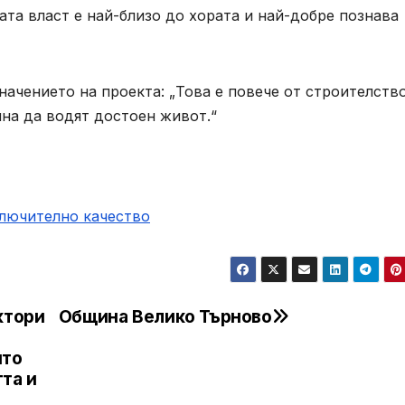
та власт е най-близо до хората и най-добре познава
начението на проекта: „Това е повече от строителство
на да водят достоен живот.“
ключително качество
ктори
Община Велико Търново
ито
та и