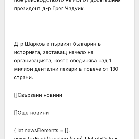
пое ръководството на FDI от досегашния
президент д-р Грег Чадуик.
Д-р Шарков е първият българин в
историята, заставащ начело на
организацията, която обединява над 1
милион дентални лекари в повече от 130
страни.
[]Свързани новини
[]Още новини
{ let newsElements = [];
news.forEach(function (item) { let objDate =