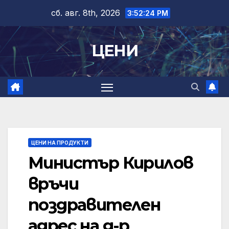
Skip
сб. авг. 8th, 2026
3:52:25 PM
to
content
ЦЕНИ
ЦЕНИ НА ПРОДУКТИ
Министър Кирилов
връчи
поздравителен
адрес на д-р