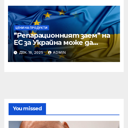
ЦЕНИ НА ПРОДУКТИ
”Репарационният заем” на
ЕС за Украйна може да
достигне 130 милиарда
ДЕК. 16, 2025
ADMIN
евро
You missed