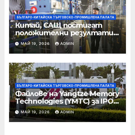
престъпност
БЪЛГАРО-КИТАЙСКА ТЪРГОВСКО-ПРОМИШЛЕНА ПАЛAТА
Китай, САЩ постигат
положителни резултати в
икономическите и
МАЙ 19, 2026
ADMIN
търговски консултации:
министерство
БЪЛГАРО-КИТАЙСКА ТЪРГОВСКО-ПРОМИШЛЕНА ПАЛAТА
Файлове на Yangtze Memory
Technologies (YMTC) за IPO
на STAR Market
МАЙ 19, 2026
ADMIN