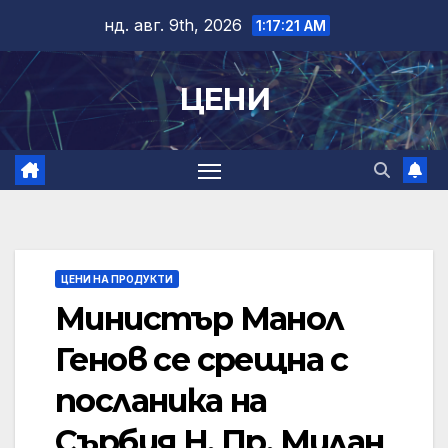
Skip
нд. авг. 9th, 2026
1:17:22 AM
to
content
ЦЕНИ
ЦЕНИ НА ПРОДУКТИ
Министър Манол
Генов се срещна с
посланика на
Сърбия Н. Пр. Милан