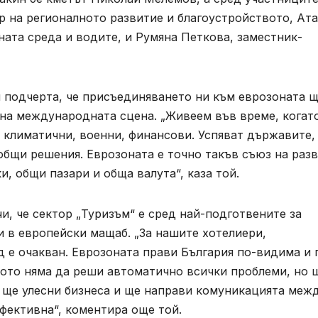
р на регионалното развитие и благоустройството, Ат
ата среда и водите, и Румяна Петкова, заместник-
подчерта, че присъединяването ни към еврозоната 
 на международната сцена. „Живеем във време, когат
 климатични, военни, финансови. Успяват държавите,
 общи решения. Еврозоната е точно такъв съюз на раз
, общи пазари и обща валута“, каза той.
, че сектор „Туризъм“ е сред най-подготвените за
и в европейски мащаб. „За нашите хотелиери,
 е очакван. Еврозоната прави България по-видима и 
вото няма да реши автоматично всички проблеми, но 
 ще улесни бизнеса и ще направи комуникацията меж
фективна“, коментира още той.