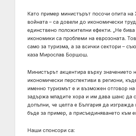
Като пример министърът посочи опита на 
войната – са довели до икономически труд
единствено положителни ефекти. „Не бива
икономики са проблеми на еврозоната. Тов
само за туризма, а за всички сектори – съ
каза Мирослав Боршош.
Министърът акцентира върху значението н
икономически перспективи в региони, къд
именно туризмът е и възможен отговор на 
задържа младите хора и им дава шанс да с
допълни, че целта е България да изгражда 
бъде за пример, а присъединяването към е
Наши спонсори са: