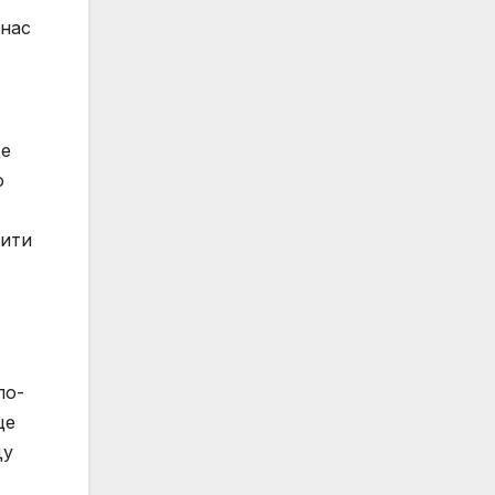
анас
ще
о
вити
по-
ще
ду