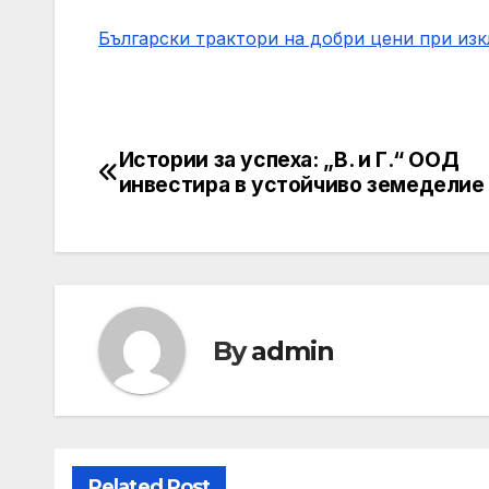
Български трактори на добри цени при из
Истории за успеха: „В. и Г.“ ООД
Навигация
инвестира в устойчиво земеделие
By
admin
Related Post