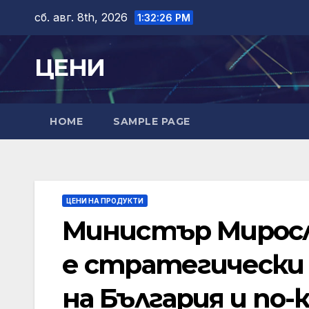
Skip
сб. авг. 8th, 2026
1:32:27 PM
to
content
ЦЕНИ
HOME
SAMPLE PAGE
ЦЕНИ НА ПРОДУКТИ
Министър Миросл
е стратегически 
на България и по