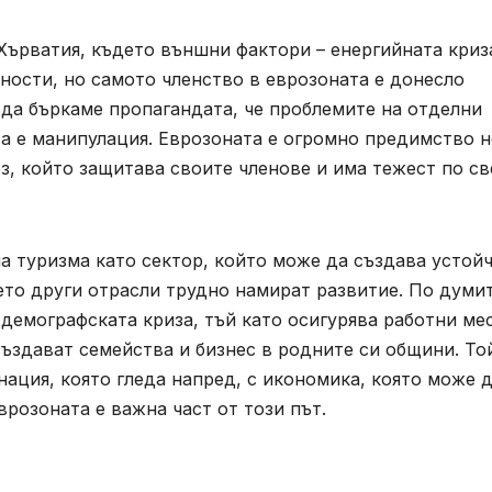
Хърватия, където външни фактори – енергийната криз
ности, но самото членство в еврозоната е донесло
 да бъркаме пропагандата, че проблемите на отделни
а е манипулация. Еврозоната е огромно предимство н
юз, който защитава своите членове и има тежест по св
а туризма като сектор, който може да създава устой
ето други отрасли трудно намират развитие. По думи
демографската криза, тъй като осигурява работни мес
ъздават семейства и бизнес в родните си общини. То
нация, която гледа напред, с икономика, която може 
врозоната е важна част от този път.