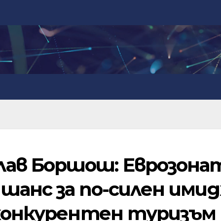
ав Боршош: Еврозона
шанс за по-силен ими
-конкурентен туризъм