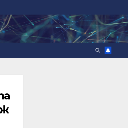
та
дж