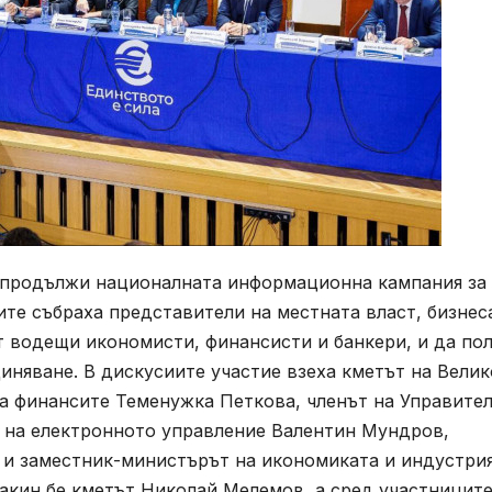
н продължи националната информационна кампания за
те събраха представители на местната власт, бизнес
т водещи икономисти, финансисти и банкери, и да по
иняване. В дискусиите участие взеха кметът на Велик
а финансите Теменужка Петкова, членът на Управите
 на електронното управление Валентин Мундров,
 и заместник-министърът на икономиката и индустри
акин бе кметът Николай Мелемов, а сред участницит