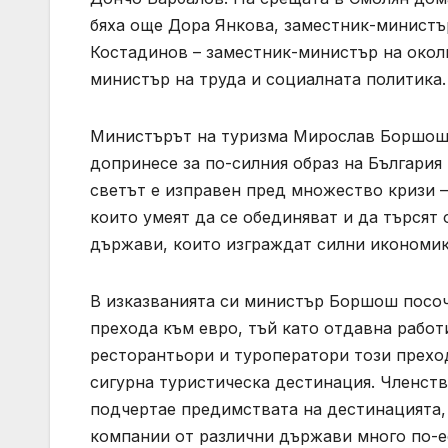
бяха още Дора Янкова, заместник-министъ
Костадинов – заместник-министър на околн
министър на труда и социалната политика.
Министърът на туризма Мирослав Боршош 
допринесе за по-силния образ на България
светът е изправен пред множество кризи –
които умеят да се обединяват и да търсят
държави, които изграждат силни икономики
В изказванията си министър Боршош посочи
прехода към евро, тъй като отдавна работ
ресторантьори и туроператори този преход
сигурна туристическа дестинация. Членст
подчертае предимствата на дестинацията,
компании от различни държави много по-е