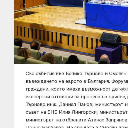
Със събития във Велико Търново и Смоля
въвеждането на еврото в България. Форуми
граждани, които имаха възможност да чуя
експертни отговори за процеса на присъед
Търново инж. Даниел Панов, министърът н
съвет на БНБ Илия Лингорски, министърът
министърът на отбраната Атанас Запрянов
Дончо Барбалов. На срещата в Смолян дом