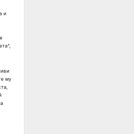
а и
е
ета“,
чиви
те му
та,
й
да