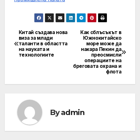
Китай създава нова
Как сблъсъкът в
Навигация
виза за млади
Южнокитайско
таланти в областта
море може да
на науката и
накара Пекин да
технологиите
преосмисли
операциите на
бреговата охрана и
флота
By
admin