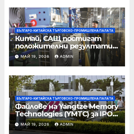
борбата с
корпоративната
престъпност
БЪЛГАРО-КИТАЙСКА ТЪРГОВСКО-ПРОМИШЛЕНА ПАЛAТА
Китай, САЩ постигат
положителни резултати в
икономическите и
МАЙ 19, 2026
ADMIN
търговски консултации:
министерство
БЪЛГАРО-КИТАЙСКА ТЪРГОВСКО-ПРОМИШЛЕНА ПАЛAТА
Файлове на Yangtze Memory
Technologies (YMTC) за IPO
на STAR Market
МАЙ 19, 2026
ADMIN