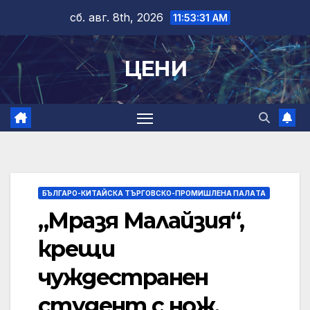
Skip
сб. авг. 8th, 2026
11:53:31 AM
to
content
ЦЕНИ
БЪЛГАРО-КИТАЙСКА ТЪРГОВСКО-ПРОМИШЛЕНА ПАЛAТА
„Мразя Малайзия“,
крещи
чуждестранен
студент с нож,