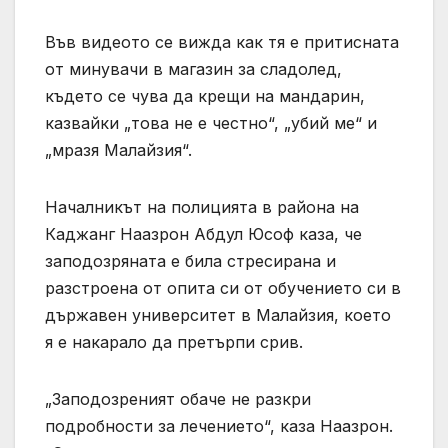
Във видеото се вижда как тя е притисната
от минувачи в магазин за сладолед,
където се чува да крещи на мандарин,
казвайки „това не е честно“, „убий ме“ и
„мразя Малайзия“.
Началникът на полицията в района на
Каджанг Наазрон Абдул Юсоф каза, че
заподозряната е била стресирана и
разстроена от опита си от обучението си в
държавен университет в Малайзия, което
я е накарало да претърпи срив.
„Заподозреният обаче не разкри
подробности за лечението“, каза Наазрон.