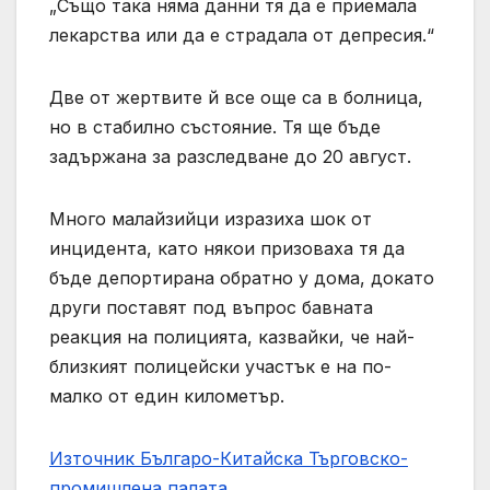
„Също така няма данни тя да е приемала
лекарства или да е страдала от депресия.“
Две от жертвите й все още са в болница,
но в стабилно състояние. Тя ще бъде
задържана за разследване до 20 август.
Много малайзийци изразиха шок от
инцидента, като някои призоваха тя да
бъде депортирана обратно у дома, докато
други поставят под въпрос бавната
реакция на полицията, казвайки, че най-
близкият полицейски участък е на по-
малко от един километър.
Източник Българо-Китайска Търговско-
промишлена палaта