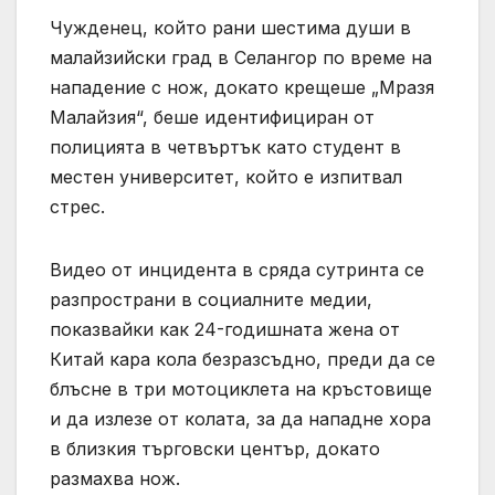
Чужденец, който рани шестима души в
малайзийски град в Селангор по време на
нападение с нож, докато крещеше „Мразя
Малайзия“, беше идентифициран от
полицията в четвъртък като студент в
местен университет, който е изпитвал
стрес.
Видео от инцидента в сряда сутринта се
разпространи в социалните медии,
показвайки как 24-годишната жена от
Китай кара кола безразсъдно, преди да се
блъсне в три мотоциклета на кръстовище
и да излезе от колата, за да нападне хора
в близкия търговски център, докато
размахва нож.