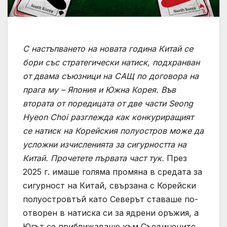
С настъпването на новата година Китай се
бори със стратегически натиск, подхранван
от двама съюзници на САЩ по договора на
прага му – Япония и Южна Корея. Във
втората от поредицата от две части Seong
Hyeon Choi разглежда как конкуриращият
се натиск на Корейския полуостров може да
усложни изчисленията за сигурността на
Китай. Прочетете първата част
тук
.
През
2025 г. имаше голяма промяна в средата за
сигурност на Китай, свързана с Корейски
полуостровтъй като Северът ставаше по-
отворен в натиска си за ядрени оръжия, а
Югът се приближаваше към Съединените