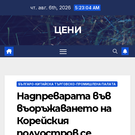
Skip
чт. авг. 6th, 2026
5:23:05 AM
to
content
ЦЕНИ
БЪЛГАРО-КИТАЙСКА ТЪРГОВСКО-ПРОМИШЛЕНА ПАЛAТА
Надпреварата във
въоръжаването на
Корейския
полуостров се