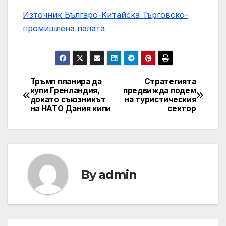
Източник Българо-Китайска Търговско-
промишлена палaта
Тръмп планира да
Стратегията
Навигация
купи Гренландия,
предвижда подем
докато съюзникът
на туристическия
на НАТО Дания кипи
сектор
By
admin