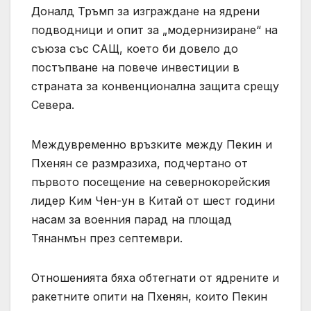
Доналд Тръмп за изграждане на ядрени
подводници и опит за „модернизиране“ на
съюза със САЩ, което би довело до
постъпване на повече инвестиции в
страната за конвенционална защита срещу
Севера.
Междувременно връзките между Пекин и
Пхенян се размразиха, подчертано от
първото посещение на севернокорейския
лидер Ким Чен-ун в Китай от шест години
насам за военния парад на площад
Тянанмън през септември.
Отношенията бяха обтегнати от ядрените и
ракетните опити на Пхенян, които Пекин