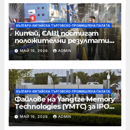
корпоративната
престъпност
БЪЛГАРО-КИТАЙСКА ТЪРГОВСКО-ПРОМИШЛЕНА ПАЛAТА
Китай, САЩ постигат
положителни резултати в
икономическите и
МАЙ 19, 2026
ADMIN
търговски консултации:
министерство
БЪЛГАРО-КИТАЙСКА ТЪРГОВСКО-ПРОМИШЛЕНА ПАЛAТА
Файлове на Yangtze Memory
Technologies (YMTC) за IPO
на STAR Market
МАЙ 19, 2026
ADMIN