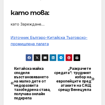
като това:
като Зареждане…
Източник Българо-Китайска Търговско-
промишлена палaта
Китайска майка
„Разкрачете
Навигация
споделя
средата“: трудният
възстановяването
избор на
на малко дете от
европейците пред
недоразвита
атаките на САЩ
тазобедрена става,
срещу Венецуела
получава онлайн
подкрепа