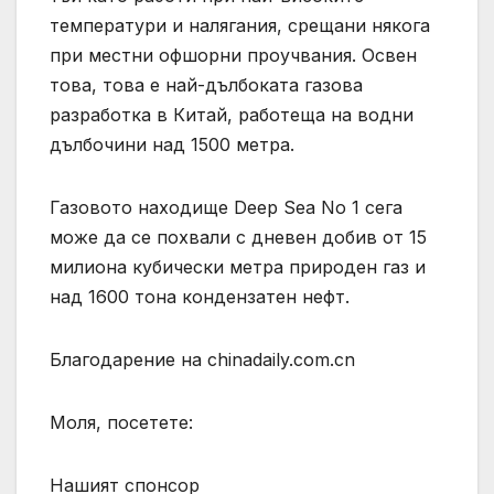
температури и налягания, срещани някога
при местни офшорни проучвания. Освен
това, това е най-дълбоката газова
разработка в Китай, работеща на водни
дълбочини над 1500 метра.
Газовото находище Deep Sea No 1 сега
може да се похвали с дневен добив от 15
милиона кубически метра природен газ и
над 1600 тона кондензатен нефт.
Благодарение на chinadaily.com.cn
Моля, посетете:
Нашият спонсор