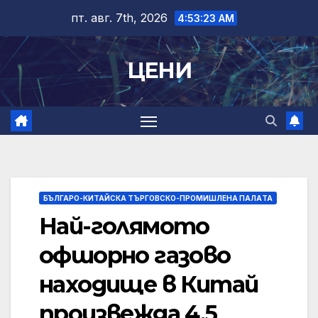
Skip
пт. авг. 7th, 2026
4:53:24 AM
to
content
ЦЕНИ
БЪЛГАРО-КИТАЙСКА ТЪРГОВСКО-ПРОМИШЛЕНА ПАЛAТА
Най-голямото
офшорно газово
находище в Китай
произвежда 4,5