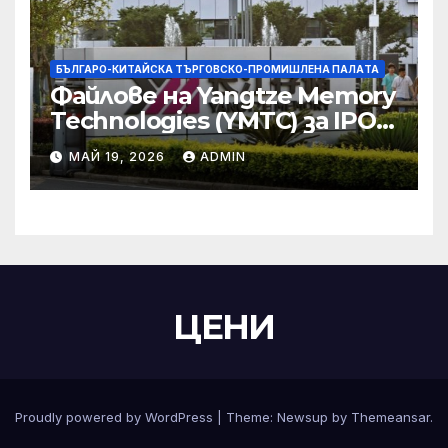
БЪЛГАРО-КИТАЙСКА ТЪРГОВСКО-ПРОМИШЛЕНА ПАЛAТА
Файлове на Yangtze Memory
Technologies (YMTC) за IPO
на STAR Market
МАЙ 19, 2026
ADMIN
ЦЕНИ
Proudly powered by WordPress
|
Theme:
Newsup
by
Themeansar
.