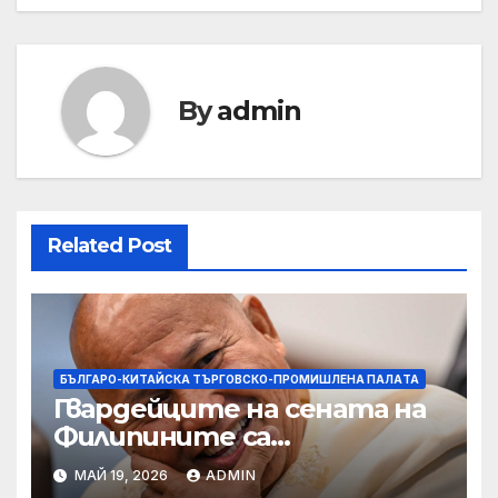
By
admin
Related Post
БЪЛГАРО-КИТАЙСКА ТЪРГОВСКО-ПРОМИШЛЕНА ПАЛAТА
Гвардейците на сената на
Филипините са
разследвани за стрелба,
МАЙ 19, 2026
ADMIN
докато сенаторът беглец