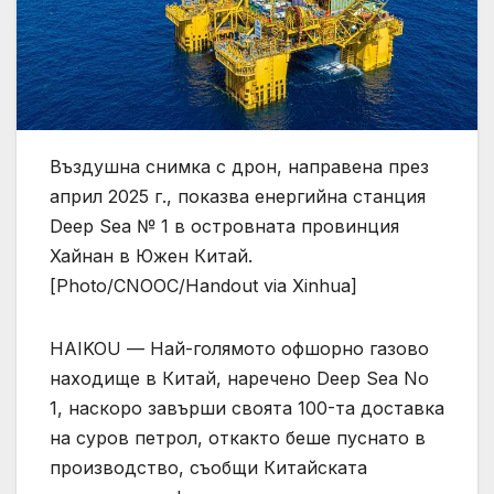
Въздушна снимка с дрон, направена през
април 2025 г., показва енергийна станция
Deep Sea № 1 в островната провинция
Хайнан в Южен Китай.
[Photo/CNOOC/Handout via Xinhua]
HAIKOU — Най-голямото офшорно газово
находище в Китай, наречено Deep Sea No
1, наскоро завърши своята 100-та доставка
на суров петрол, откакто беше пуснато в
производство, съобщи Китайската