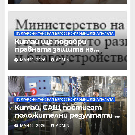
бяга
БЪЛГАРО-КИТАЙСКА ТЪРГОВСКО-ПРОМИШЛЕНА ПАЛAТА
Китай ще подобри
правната защита на
предприятията, ще се
МАЙ 19, 2026
ADMIN
съсредоточи върху
борбата с
корпоративната
престъпност
БЪЛГАРО-КИТАЙСКА ТЪРГОВСКО-ПРОМИШЛЕНА ПАЛAТА
Китай, САЩ постигат
положителни резултати в
икономическите и
МАЙ 19, 2026
ADMIN
търговски консултации: