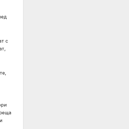
ред
ат с
ат,
те,
ори
среща
и