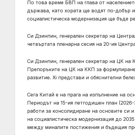
По това време БВП на глава от населениет
държава, като хората ще водят по-добър и
социалистическа модернизация ще бъде реа
Си Дзинпин, генерален секретар на Центра
четвъртата пленарна сесия на 20-ия Цен
Си Дзинпин, генерален секретар на ЦК на К
Препоръките на ЦК на ККП за формулиране
развитие. Xi представи и обяснителни бел
Сега Китай е на прага на изпълнение на ос
Периодът на 15-ия петгодишен план (2026-
работи за консолидиране на основите си 
на социалистическа модернизация до 2035 
между миналите постижения и бъдещия про