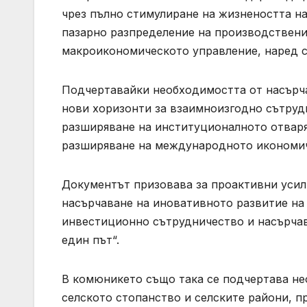
чрез пълно стимулиране на жизнеността на
пазарно разпределение на производствени
макроикономическото управление, наред с
Подчертавайки необходимостта от насърча
нови хоризонти за взаимноизгодно сътруд
разширяване на институционалното отваря
разширяване на международното икономи
Документът призовава за проактивни усил
насърчаване на иновативното развитие на 
инвестиционно сътрудничество и насърчав
един път“.
В комюникето също така се подчертава не
селското стопанство и селските райони, 