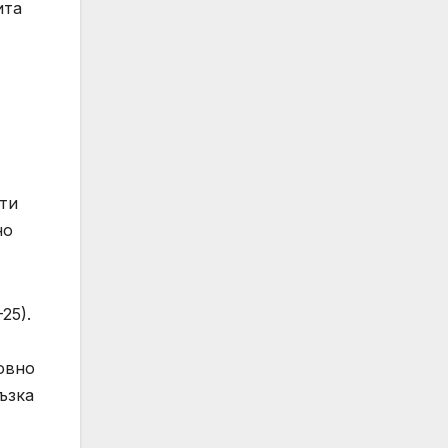
ита
ети
но
25).
овно
ъзка