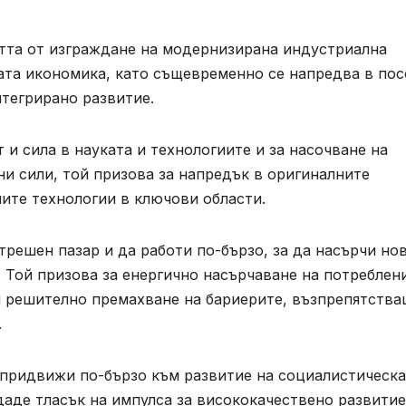
тта от изграждане на модернизирана индустриална
ата икономика, като същевременно се напредва в пос
нтегрирано развитие.
 и сила в науката и технологиите и за насочване на
и сили, той призова за напредък в оригиналните
ите технологии в ключови области.
трешен пазар и да работи по-бързо, за да насърчи но
. Той призова за енергично насърчаване на потреблен
 решително премахване на бариерите, възпрепятств
.
се придвижи по-бързо към развитие на социалистическа
даде тласък на импулса за висококачествено развитие