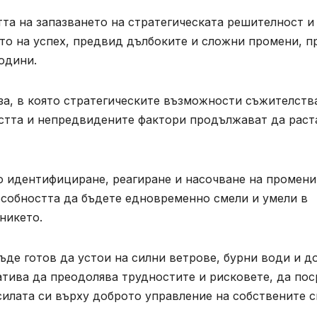
та на запазването на стратегическата решителност и
то на успех, предвид дълбоките и сложни промени, п
одини.
за, в която стратегическите възможности съжителств
остта и непредвидените фактори продължават да раст
о идентифициране, реагиране и насочване на промени
особността да бъдете едновременно смели и умели в
никето.
бъде готов да устои на силни ветрове, бурни води и д
атива да преодолява трудностите и рисковете, да по
илата си върху доброто управление на собствените с