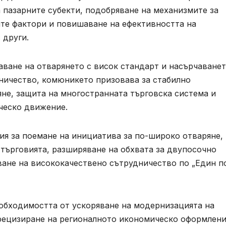
 пазарните субекти, подобряване на механизмите за
те фактори и повишаване на ефективността на
 други.
ване на отварянето с висок стандарт и насърчаванет
ничество, комюникето призовава за стабилно
не, защита на многостранната търговска система и
ческо движение.
ия за поемане на инициатива за по-широко отваряне,
търговията, разширяване на обхвата за двупосочно
ане на висококачествено сътрудничество по „Един по
обходимостта от ускоряване на модернизацията на
прецизиране на регионалното икономическо оформлени