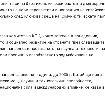
енията си на бърз икономически растеж и дългосроч
ването на нови перспективи в напредъка на китайска
икувано след ключова среща на Комунистическата пар
ален комитет на КПК, която започна в понеделник,
то и социално развитие на страната през следващите
лен напредък в постигането на научна и технологична
нови пробиви в всеобхватното задълбочаване на
напред за още пет години, до 2035 г. Китай ще види
ческа мощ, научни и технологични способности,
национална сила и международно влияние, се казва в