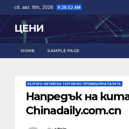
Skip
сб. авг. 8th, 2026
9:28:53 AM
to
content
ЦЕНИ
HOME
SAMPLE PAGE
БЪЛГАРО-КИТАЙСКА ТЪРГОВСКО-ПРОМИШЛЕНА ПАЛAТА
Напредък на кита
Chinadaily.com.cn