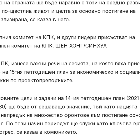
о на страната ще бъде наравно с този на средно разв
 по-щастлив живот и целта за основно постигане на
лизирана, се казва в него.
лния комитет на КПК, и други лидери присъстват на
трален комитет на КПК. ШЕН ХОНГ/СИНХУА
ПК, изнесе важни речи на сесията, на която бяха при
 на 15-ия петгодишен план за икономическо и социал
ежки по проектопрепоръките.
новните цели и задачи на 14-ия петгодишен план (2021-
30) ще бъде от решаващо значение, тъй като нацията
и напредък на множество фронтове към постигане осн
г. По този начин периодът ще служи като ключова вр
грес, се казва в комюникето.