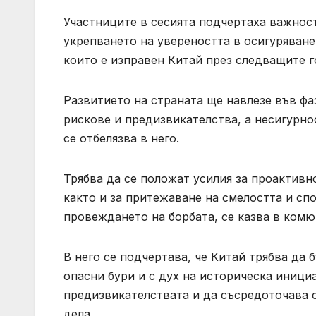
Участниците в сесията подчертаха важност
укрепването на увереността в осигуряване
които е изправен Китай през следващите г
Развитието на страната ще навлезе във фа
рискове и предизвикателства, а несигурн
се отбелязва в него.
Трябва да се положат усилия за проактивн
както и за притежаване на смелостта и сп
провеждането на борбата, се казва в комю
В него се подчертава, че Китай трябва да 
опасни бури и с дух на историческа иници
предизвикателствата и да съсредоточава с
дела.