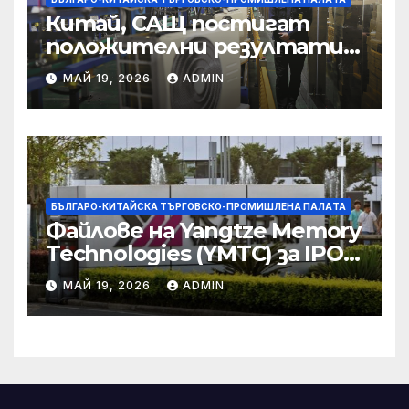
Китай, САЩ постигат
положителни резултати в
икономическите и
МАЙ 19, 2026
ADMIN
търговски консултации:
министерство
БЪЛГАРО-КИТАЙСКА ТЪРГОВСКО-ПРОМИШЛЕНА ПАЛAТА
Файлове на Yangtze Memory
Technologies (YMTC) за IPO
на STAR Market
МАЙ 19, 2026
ADMIN