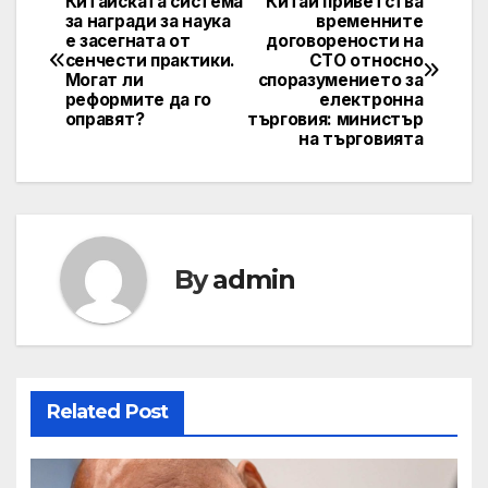
Китайската система
Китай приветства
Навигация
за награди за наука
временните
е засегната от
договорености на
сенчести практики.
СТО относно
Могат ли
споразумението за
реформите да го
електронна
оправят?
търговия: министър
на търговията
By
admin
Related Post