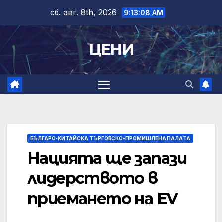
Skip
сб. авг. 8th, 2026
9:13:09 AM
to
content
ЦЕНИ
БЪЛГАРО-КИТАЙСКА ТЪРГОВСКО-ПРОМИШЛЕНА ПАЛAТА
Нацията ще запази
лидерството в
приемането на EV