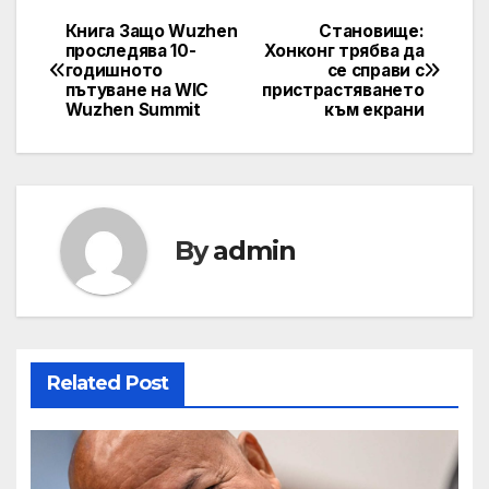
Книга Защо Wuzhen
Становище:
Навигация
проследява 10-
Хонконг трябва да
годишното
се справи с
пътуване на WIC
пристрастяването
Wuzhen Summit
към екрани
By
admin
Related Post