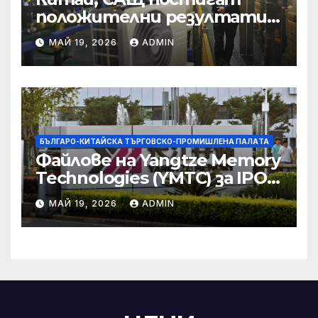
положителни резултати в
икономическите и
МАЙ 19, 2026
ADMIN
търговски консултации:
министерство
БЪЛГАРО-КИТАЙСКА ТЪРГОВСКО-ПРОМИШЛЕНА ПАЛAТА
Файлове на Yangtze Memory
Technologies (YMTC) за IPO
на STAR Market
МАЙ 19, 2026
ADMIN