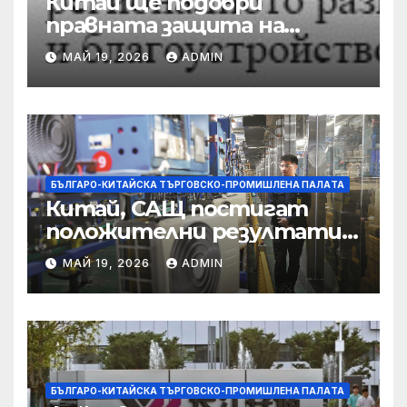
Китай ще подобри
правната защита на
предприятията, ще се
МАЙ 19, 2026
ADMIN
съсредоточи върху
борбата с
корпоративната
престъпност
БЪЛГАРО-КИТАЙСКА ТЪРГОВСКО-ПРОМИШЛЕНА ПАЛAТА
Китай, САЩ постигат
положителни резултати в
икономическите и
МАЙ 19, 2026
ADMIN
търговски консултации:
министерство
БЪЛГАРО-КИТАЙСКА ТЪРГОВСКО-ПРОМИШЛЕНА ПАЛAТА