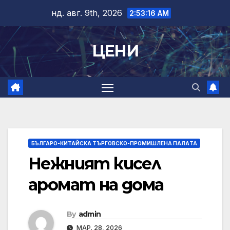
Skip
нд. авг. 9th, 2026
2:53:16 AM
to
content
ЦЕНИ
БЪЛГАРО-КИТАЙСКА ТЪРГОВСКО-ПРОМИШЛЕНА ПАЛAТА
Нежният кисел
аромат на дома
By
admin
МАР. 28, 2026