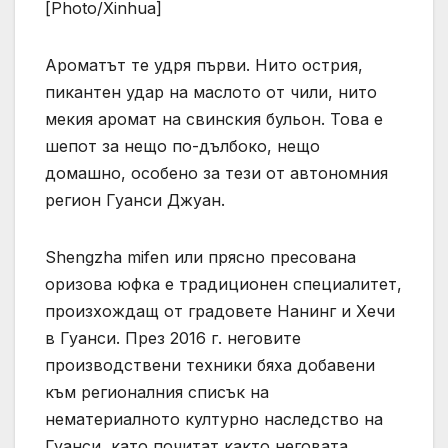
[Photo/Xinhua]
Ароматът те удря първи. Нито острия,
пикантен удар на маслото от чили, нито
мекия аромат на свинския бульон. Това е
шепот за нещо по-дълбоко, нещо
домашно, особено за тези от автономния
регион Гуанси Джуан.
Shengzha mifen или прясно пресована
оризова юфка е традиционен специалитет,
произхождащ от градовете Нанинг и Хечи
в Гуанси. През 2016 г. неговите
производствени техники бяха добавени
към регионалния списък на
нематериалното културно наследство на
Гуанси, като почитат както неговата