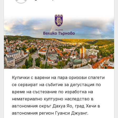
Купички с варени на пара оризови спагети
се сервират на събитие за дегустация по
време на състезание по изработка на
нематериално културно наследство в
автономния окръг Дахуа Яо, град Хечи в
автономния регион Гуанси Джуанг.