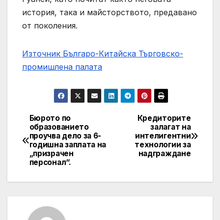
история, така и майсторството, предавано
от поколения.
Източник Българо-Китайска Търговско-
промишлена палaта
Бюрото по
Кредиторите
Навигация
образованието
залагат на
проучва дело за 6-
интелигентни
годишна заплата на
технологии за
„призрачен
надграждане
персонал“.