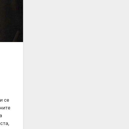
и се
ените
а
ста,