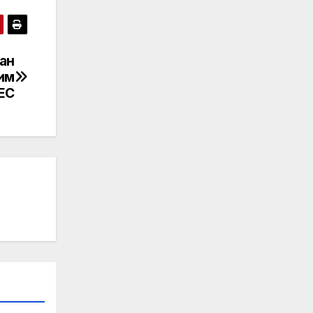
ан
им
ЕС