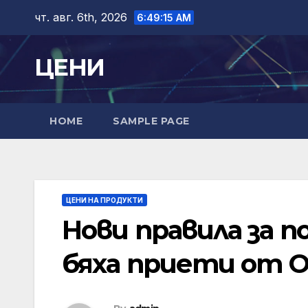
Skip
чт. авг. 6th, 2026
6:49:16 AM
to
content
ЦЕНИ
HOME
SAMPLE PAGE
ЦЕНИ НА ПРОДУКТИ
Нови правила за п
бяха приети от 