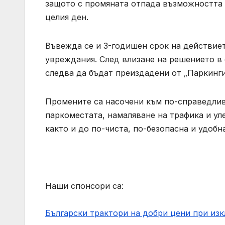
защото с промяната отпада възможността 
целия ден.
Въвежда се и 3-годишен срок на действиет
увреждания. След влизане на решението в 
следва да бъдат преиздадени от „Паркинг
Промените са насочени към по-справедлив
паркоместата, намаляване на трафика и ул
както и до по-чиста, по-безопасна и удобн
Наши спонсори са:
Български трактори на добри цени при из