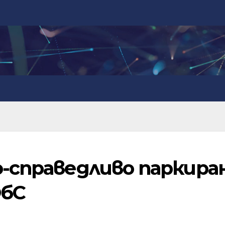
о-справедливо паркира
ОбС