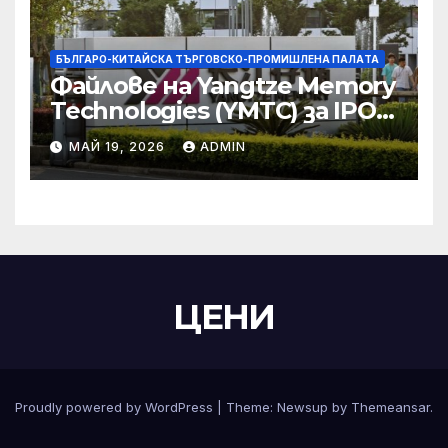
БЪЛГАРО-КИТАЙСКА ТЪРГОВСКО-ПРОМИШЛЕНА ПАЛAТА
Файлове на Yangtze Memory
Technologies (YMTC) за IPO
на STAR Market
МАЙ 19, 2026
ADMIN
ЦЕНИ
Proudly powered by WordPress
|
Theme:
Newsup
by
Themeansar
.