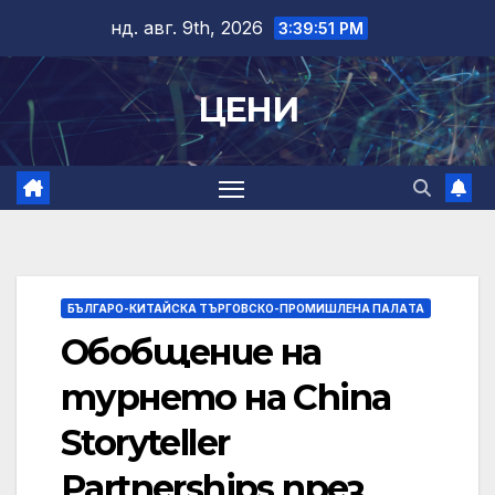
Skip
нд. авг. 9th, 2026
3:39:52 PM
to
content
ЦЕНИ
БЪЛГАРО-КИТАЙСКА ТЪРГОВСКО-ПРОМИШЛЕНА ПАЛAТА
Обобщение на
турнето на China
Storyteller
Partnerships през