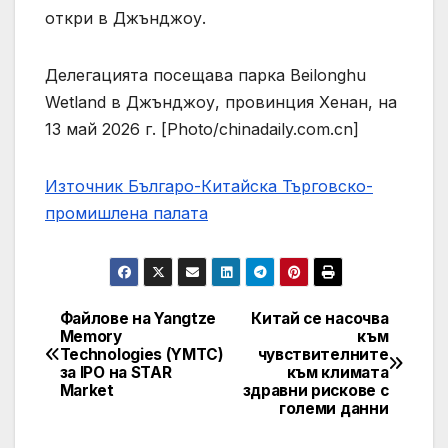
откри в Джънджоу.
Делегацията посещава парка Beilonghu
Wetland в Джънджоу, провинция Хенан, на
13 май 2026 г. [Photo/chinadaily.com.cn]
Източник Българо-Китайска Търговско-
промишлена палaта
Файлове на Yangtze
Китай се насочва
Навигация
Memory
към
Technologies (YMTC)
чувствителните
за IPO на STAR
към климата
Market
здравни рискове с
големи данни