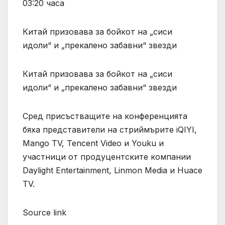
03:20 часа
Китай призовава за бойкот на „сиси
идоли“ и „прекалено забавни“ звезди
Китай призовава за бойкот на „сиси
идоли“ и „прекалено забавни“ звезди
Сред присъстващите на конференцията
бяха представители на стриймърите iQIYI,
Mango TV, Tencent Video и Youku и
участници от продуцентските компании
Daylight Entertainment, Linmon Media и Huace
TV.
Source link