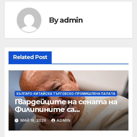
By
admin
Related Post
БЪЛГАРО-КИТАЙСКА ТЪРГОВСКО-ПРОМИШЛЕНА ПАЛAТА
Гвардейците на сената на
Филипините са
разследвани за стрелба,
МАЙ 19, 2026
ADMIN
докато сенаторът беглец
бяга