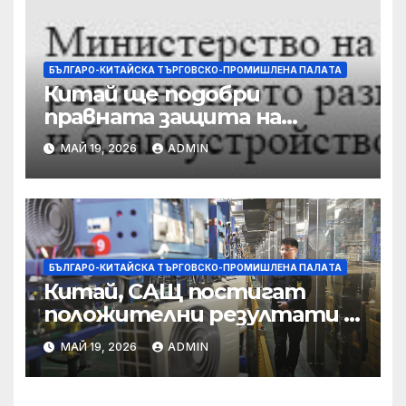
БЪЛГАРО-КИТАЙСКА ТЪРГОВСКО-ПРОМИШЛЕНА ПАЛAТА
Китай ще подобри
правната защита на
предприятията, ще се
МАЙ 19, 2026
ADMIN
съсредоточи върху
борбата с
корпоративната
престъпност
БЪЛГАРО-КИТАЙСКА ТЪРГОВСКО-ПРОМИШЛЕНА ПАЛAТА
Китай, САЩ постигат
положителни резултати в
икономическите и
МАЙ 19, 2026
ADMIN
търговски консултации:
министерство