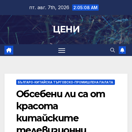
Skip
пт. авг. 7th, 2026
2:05:09 AM
to
content
ЦЕНИ
БЪЛГАРО-КИТАЙСКА ТЪРГОВСКО-ПРОМИШЛЕНА ПАЛAТА
Обсебени ли са от
красота
китайските
телевизионни