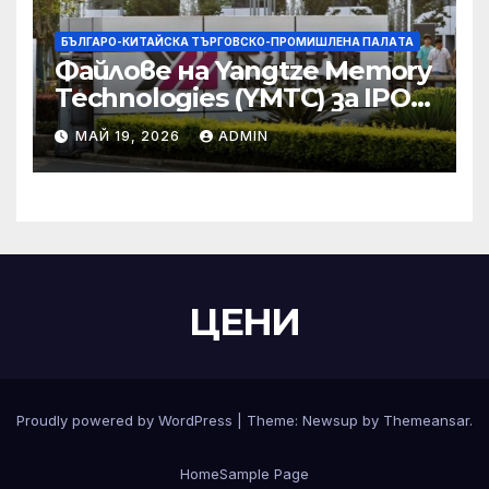
БЪЛГАРО-КИТАЙСКА ТЪРГОВСКО-ПРОМИШЛЕНА ПАЛAТА
Файлове на Yangtze Memory
Technologies (YMTC) за IPO
на STAR Market
МАЙ 19, 2026
ADMIN
ЦЕНИ
Proudly powered by WordPress
|
Theme:
Newsup
by
Themeansar
.
Home
Sample Page