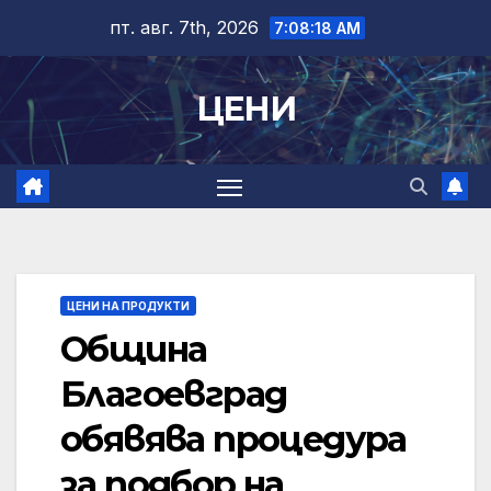
Skip
пт. авг. 7th, 2026
7:08:18 AM
to
content
ЦЕНИ
ЦЕНИ НА ПРОДУКТИ
Община
Благоевград
обявява процедура
за подбор на