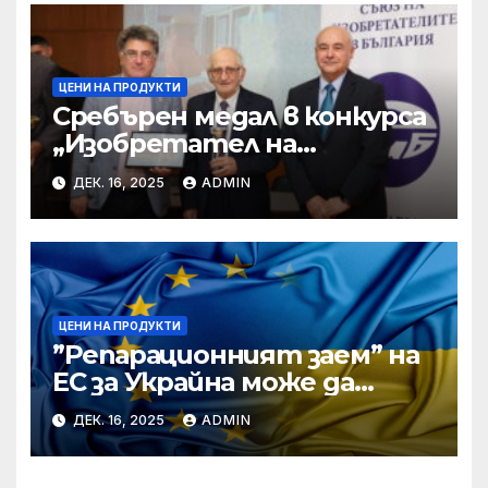
ЦЕНИ НА ПРОДУКТИ
Сребърен медал в конкурса
„Изобретател на
годината“ за учени от БАН
ДЕК. 16, 2025
ADMIN
ЦЕНИ НА ПРОДУКТИ
”Репарационният заем” на
ЕС за Украйна може да
достигне 130 милиарда
ДЕК. 16, 2025
ADMIN
евро