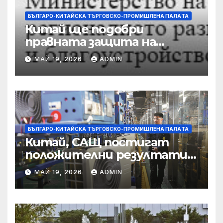
БЪЛГАРО-КИТАЙСКА ТЪРГОВСКО-ПРОМИШЛЕНА ПАЛAТА
Китай ще подобри
правната защита на
предприятията, ще се
МАЙ 19, 2026
ADMIN
съсредоточи върху
борбата с
корпоративната
престъпност
БЪЛГАРО-КИТАЙСКА ТЪРГОВСКО-ПРОМИШЛЕНА ПАЛAТА
Китай, САЩ постигат
положителни резултати в
икономическите и
МАЙ 19, 2026
ADMIN
търговски консултации:
министерство