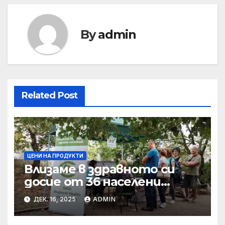
By
admin
Related Post
ЦЕНИ НА ПРОДУКТИ
Влизаме в здравното си
досие от 36 населени
места • МЗ
ДЕК. 16, 2025
ADMIN