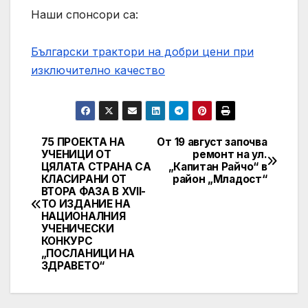
Наши спонсори са:
Български трактори на добри цени при
изключително качество
75 ПРОЕКТА НА
От 19 август започва
Навигация
УЧЕНИЦИ ОТ
ремонт на ул.
ЦЯЛАТА СТРАНА СА
„Капитан Райчо“ в
КЛАСИРАНИ ОТ
район „Младост“
ВТОРА ФАЗА В XVII-
ТО ИЗДАНИЕ НА
НАЦИОНАЛНИЯ
УЧЕНИЧЕСКИ
КОНКУРС
„ПОСЛАНИЦИ НА
ЗДРАВЕТО“