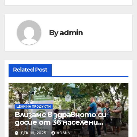
By
admin
Related Post
ЦЕНИ НА ПРОДУКТИ
Влизаме в здравното си
досие от 36 населени
места • МЗ
ДЕК. 16, 2025
ADMIN