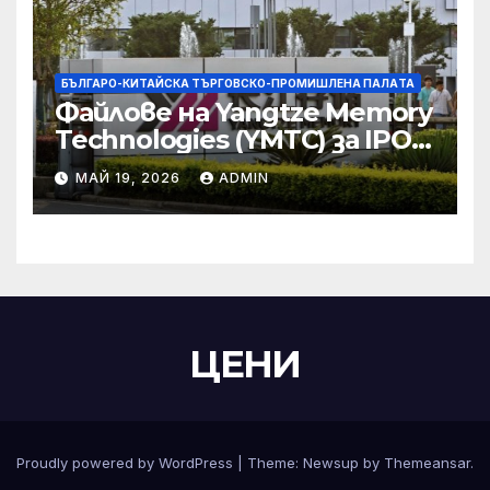
БЪЛГАРО-КИТАЙСКА ТЪРГОВСКО-ПРОМИШЛЕНА ПАЛAТА
Файлове на Yangtze Memory
Technologies (YMTC) за IPO
на STAR Market
МАЙ 19, 2026
ADMIN
ЦЕНИ
Proudly powered by WordPress
|
Theme:
Newsup
by
Themeansar
.