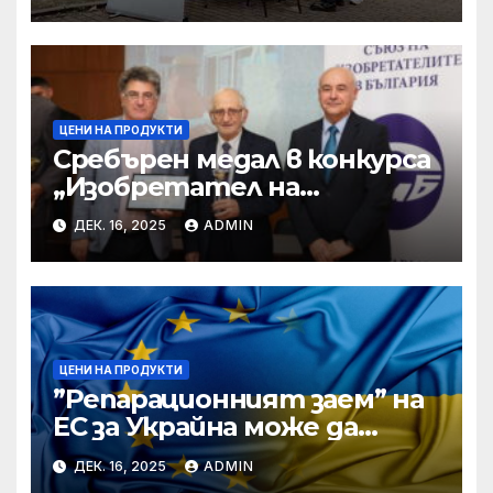
ЦЕНИ НА ПРОДУКТИ
Сребърен медал в конкурса
„Изобретател на
годината“ за учени от БАН
ДЕК. 16, 2025
ADMIN
ЦЕНИ НА ПРОДУКТИ
”Репарационният заем” на
ЕС за Украйна може да
достигне 130 милиарда
ДЕК. 16, 2025
ADMIN
евро