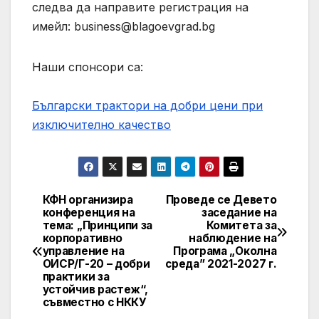
следва да направите регистрация на
имейл:
business@blagoevgrad.bg
Наши спонсори са:
Български трактори на добри цени при
изключително качество
КФН организира
Проведе се Девето
Навигация
конференция на
заседание на
тема: „Принципи за
Комитета за
корпоративно
наблюдение на
управление на
Програма „Околна
ОИСР/Г-20 – добри
среда” 2021-2027 г.
практики за
устойчив растеж“,
съвместно с НККУ