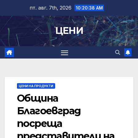
Skip
пт. авг. 7th, 2026
10:20:39 AM
to
content
ЦЕНИ
ЦЕНИ НА ПРОДУКТИ
Община
Благоевград
посреща
представители на