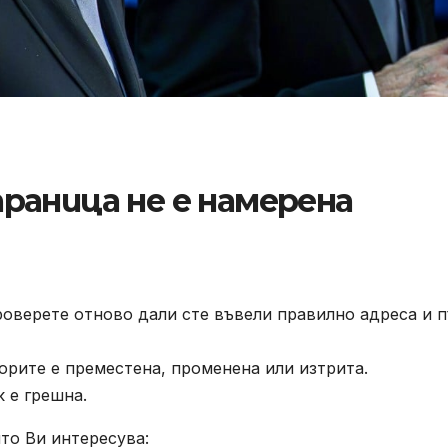
раница не е намерена
роверете отново дали сте въвели правилно адреса и п
орите е преместена, променена или изтрита.
к е грешна.
то Ви интересува: