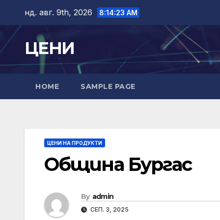
Skip
нд. авг. 9th, 2026
8:14:24 AM
to
content
ЦЕНИ
HOME
SAMPLE PAGE
ЦЕНИ НА ПРОДУКТИ
Община Бургас
By
admin
СЕП. 3, 2025