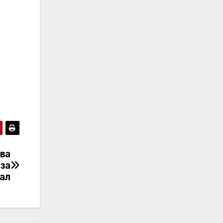
ева
 за
иал