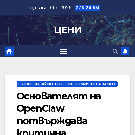
Skip
нд. авг. 9th, 2026
3:15:24 AM
to
content
ЦЕНИ
БЪЛГАРО-КИТАЙСКА ТЪРГОВСКО-ПРОМИШЛЕНА ПАЛAТА
Основателят на
OpenClaw
потвърждава
критична