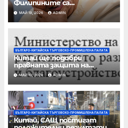
Филипините са
разследвани за стрелба,
МАЙ 19, 2026
ADMIN
докато сенаторът беглец
бяга
БЪЛГАРО-КИТАЙСКА ТЪРГОВСКО-ПРОМИШЛЕНА ПАЛAТА
Китай ще подобри
правната защита на
предприятията, ще се
МАЙ 19, 2026
ADMIN
съсредоточи върху
борбата с
корпоративната
престъпност
БЪЛГАРО-КИТАЙСКА ТЪРГОВСКО-ПРОМИШЛЕНА ПАЛAТА
Китай, САЩ постигат
положителни резултати в