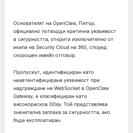
Основателят на OpenClaw, Питър,
официално потвърди критична уязвимост
в сигурността, открита изключително от
екипа на Security Cloud на 360, според
скорошен имейл отговор.
Пропускът, идентифициран като
неавтентифицирана уязвимост при
надграждане на WebSocket в OpenClaw
Gateway, е класифициран като
високорисков 0Day. Той представлява
значителна заплаха за сигурността, ако
бъде експлоатиран.