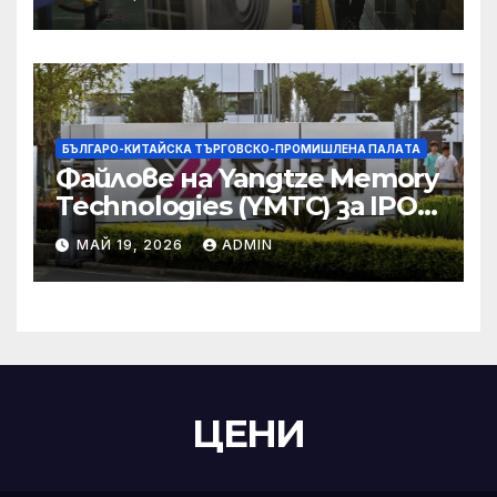
търговски консултации:
министерство
БЪЛГАРО-КИТАЙСКА ТЪРГОВСКО-ПРОМИШЛЕНА ПАЛAТА
Файлове на Yangtze Memory
Technologies (YMTC) за IPO
на STAR Market
МАЙ 19, 2026
ADMIN
ЦЕНИ