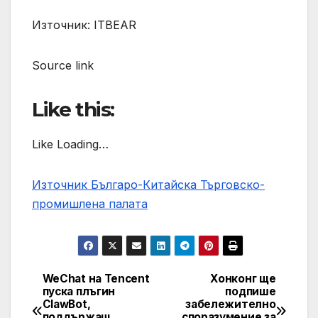
Източник: ITBEAR
Source link
Like this:
Like Loading…
Източник Българо-Китайска Търговско-
промишлена палaта
WeChat на Tencent
Хонконг ще
Навигация
пуска плъгин
подпише
ClawBot,
забележително
поддържащ
споразумение за