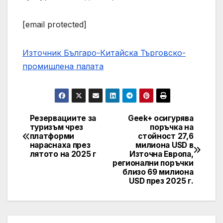
[email protected]
Източник Българо-Китайска Търговско-
промишлена палaта
Резервациите за
Geek+ осигурява
Навигация
туризъм чрез
поръчка на
платформи
стойност 27,6
нараснаха през
милиона USD в
лятото на 2025 г
Източна Европа,
регионални поръчки
близо 69 милиона
USD през 2025 г.