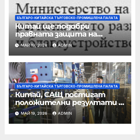
БЪЛГАРО-КИТАЙСКА ТЪРГОВСКО-ПРОМИШЛЕНА ПАЛAТА
Китай ще подобри
правната защита на
предприятията, ще се
МАЙ 19, 2026
ADMIN
съсредоточи върху
борбата с
корпоративната
престъпност
БЪЛГАРО-КИТАЙСКА ТЪРГОВСКО-ПРОМИШЛЕНА ПАЛAТА
Китай, САЩ постигат
положителни резултати в
икономическите и
МАЙ 19, 2026
ADMIN
търговски консултации:
министерство