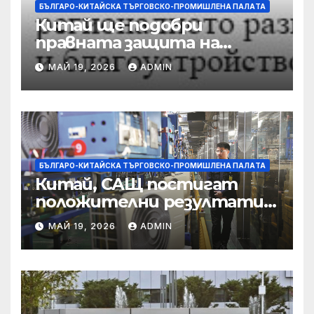
БЪЛГАРО-КИТАЙСКА ТЪРГОВСКО-ПРОМИШЛЕНА ПАЛAТА
Китай ще подобри
правната защита на
предприятията, ще се
МАЙ 19, 2026
ADMIN
съсредоточи върху
борбата с
корпоративната
престъпност
БЪЛГАРО-КИТАЙСКА ТЪРГОВСКО-ПРОМИШЛЕНА ПАЛAТА
Китай, САЩ постигат
положителни резултати в
икономическите и
МАЙ 19, 2026
ADMIN
търговски консултации:
министерство