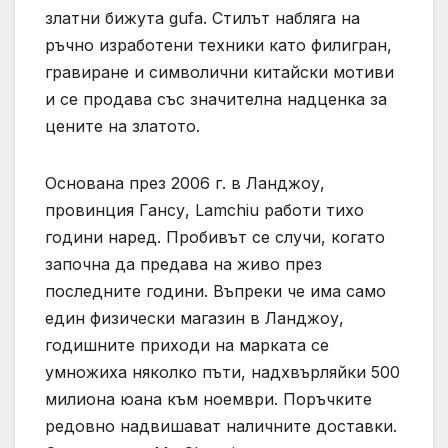
златни бижута gufa. Стилът набляга на
ръчно изработени техники като филигран,
гравиране и символични китайски мотиви
и се продава със значителна надценка за
цените на златото.
Основана през 2006 г. в Ланджоу,
провинция Гансу, Lamchiu работи тихо
години наред. Пробивът се случи, когато
започна да предава на живо през
последните години. Въпреки че има само
един физически магазин в Ланджоу,
годишните приходи на марката се
умножиха няколко пъти, надхвърляйки 500
милиона юана към ноември. Поръчките
редовно надвишават наличните доставки.