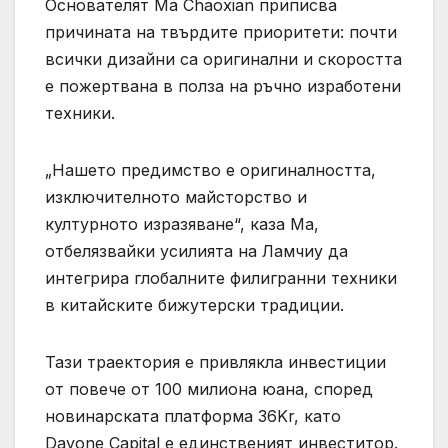
Основателят Ma Chaoxian приписва
причината на твърдите приоритети: почти
всички дизайни са оригинални и скоростта
е пожертвана в полза на ръчно изработени
техники.
„Нашето предимство е оригиналността,
изключителното майсторство и
културното изразяване“, каза Ма,
отбелязвайки усилията на Ламчиу да
интегрира глобалните филигранни техники
в китайските бижутерски традиции.
Тази траектория е привлякла инвестиции
от повече от 100 милиона юана, според
новинарската платформа 36Kr, като
Dayone Capital е единственият инвеститор.