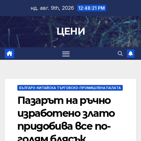
Skip
нд. авг. 9th, 2026
12:48:21 PM
to
content
ЦЕНИ
БЪЛГАРО-КИТАЙСКА ТЪРГОВСКО-ПРОМИШЛЕНА ПАЛAТА
Пазарът на ръчно
изработено злато
придобива все по-
голям блясък