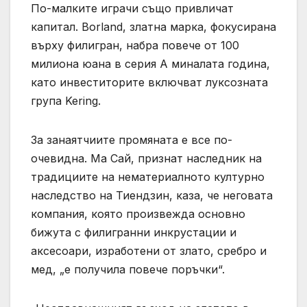
По-малките играчи също привличат
капитал. Borland, златна марка, фокусирана
върху филигран, набра повече от 100
милиона юана в серия A миналата година,
като инвеститорите включват луксозната
група Kering.
За занаятчиите промяната е все по-
очевидна. Ма Сай, признат наследник на
традициите на нематериалното културно
наследство на Тиендзин, каза, че неговата
компания, която произвежда основно
бижута с филигранни инкрустации и
аксесоари, изработени от злато, сребро и
мед, „е получила повече поръчки“.