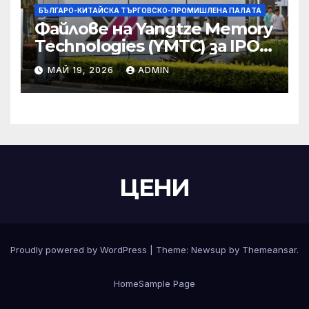
БЪЛГАРО-КИТАЙСКА ТЪРГОВСКО-ПРОМИШЛЕНА ПАЛAТА
Файлове на Yangtze Memory
Technologies (YMTC) за IPO
на STAR Market
МАЙ 19, 2026
ADMIN
ЦЕНИ
Proudly powered by WordPress
|
Theme:
Newsup
by
Themeansar
.
Home
Sample Page