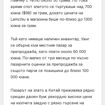
Ламчиу с тегло около 50 грама. По това
време спот златото се търгуваше над 700
юана ($98) за грам, докато цената на
Lamchiu в магазина беше по-близо до 1300
юана за грам.
Тъй като нямаше наличен инвентар, Уанг
се обърна към местния пазар за
препродажба, като плати около 60 000
юана. По-малко от три месеца по-късно
пазарните оценки за препродажба за
същото парче се повишиха до близо 100
000 юана.
Пазарът на злато в Китай преживява рядко
срещан двоен бум: рекордно високи цени
на кюлчета заедно с рязко търсене на