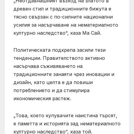
„Неотдавнашният възход на златото в
древен стил и традиционните бижута е
тясно свързан с по-силните национални
усилия за насърчаване на нематериалното
културно наследство“, каза Ма Сай.
Политическата подкрепа засили тези
тенденции. Правителството активно
насърчава съживяването на
традиционните занаяти чрез иновации и
дизайн, като целта е да повиши
потреблението и да стимулира
икономическия растеж.
„Това, което купувачите наистина търсят,
е паметта и историята зад нематериалното
културно наследство“, каза той.