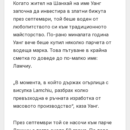
Когато жител на Шанхай на име Уанг
започна да инвестира в златни бижута
през септември, той беше воден от
любопитството си към традиционното
майсторство. По-рано миналата година
Уанг вече беше купил няколко парчета от
водеща марка. Това пътуване в крайна
сметка го доведе до по-малко име:
Ламчиу.
„В момента, в който държах огърлица с
висулка Lamchiu, разбрах колко
превъзходна е ръчната изработка от
масовото производство“, каза Уанг.
През септември той се насочи към парче