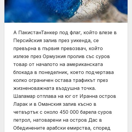
А ПакистанТанкер под флаг, който влезе в
Персийския залив през уикенда, се
превърна в първия превозвач, който
излезе през Ормузкия пролив със суров
товар от началото на американската
блокада в понеделник, което подчертава
колко ограничен остава трафикът през
жизненоважната въздушна точка.
Шаламар отплава на юг от Иранна остров
Ларак и в Оманския залив късно в
четвъртък с около 450 000 барела суров
петрол, натоварени на остров Дас в
Обединените арабски емирства, според