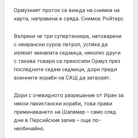
Ормузкият проток се вижда на снимка на
карта, направена в сряда. Снимка: Ройтерс
Въпреки че три супертанкера, натоварени
с неирански суров петрол, успяха да
излязат миналата седмица, няколко други
с такива товари са прекосили Ормуз през
последните седем седмици, дори преди
военните кораби на САЩ да затворят.
Дори с очевидното разрешение от Иран за
някои пакистански кораби, това прави
преминаването на Шаламар – само след
дни в Персийския залив – още по-
необичайно.