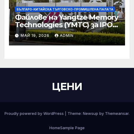
БЪЛГАРО-КИТАЙСКА ТЪРГОВСКО-ПРОМИШЛЕНА ПАЛAТА
Файлове на Yangtze Memory
Technologies (YMTC) за IPO
на STAR Market
МАЙ 19, 2026
ADMIN
ЦЕНИ
Proudly powered by WordPress
|
Theme:
Newsup
by
Themeansar
.
Home
Sample Page