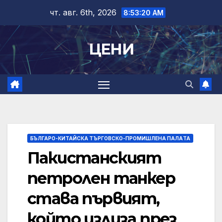
Skip
чт. авг. 6th, 2026
8:53:21 AM
to
content
ЦЕНИ
БЪЛГАРО-КИТАЙСКА ТЪРГОВСКО-ПРОМИШЛЕНА ПАЛAТА
Пакистанският
петролен танкер
става първият,
който излиза през