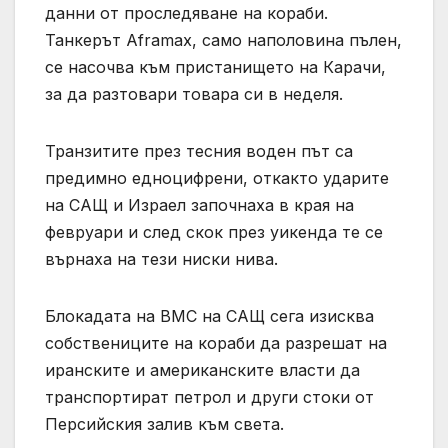
данни от проследяване на кораби.
Танкерът Aframax, само наполовина пълен,
се насочва към пристанището на Карачи,
за да разтовари товара си в неделя.
Транзитите през тесния воден път са
предимно едноцифрени, откакто ударите
на САЩ и Израел започнаха в края на
февруари и след скок през уикенда те се
върнаха на тези ниски нива.
Блокадата на ВМС на САЩ сега изисква
собствениците на кораби да разрешат на
иранските и американските власти да
транспортират петрол и други стоки от
Персийския залив към света.