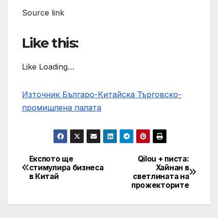
Source link
Like this:
Like Loading…
Източник Българо-Китайска Търговско-
промишлена палaта
Експото ще
Qilou + писта:
Навигация
стимулира бизнеса
Хайнан в
в Китай
светлината на
прожекторите