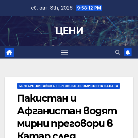
Skip
сб. авг. 8th, 2026
9:58:13 PM
to
content
ЦЕНИ
БЪЛГАРО-КИТАЙСКА ТЪРГОВСКО-ПРОМИШЛЕНА ПАЛAТА
Пакистан и
Афганистан водят
мирни преговори в
Катар след