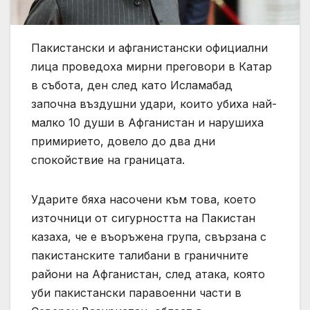
Пакистански и афганистански официални
лица проведоха мирни преговори в Катар
в събота, ден след като Исламабад
започна въздушни удари, които убиха най-
малко 10 души в Афганистан и нарушиха
примирието, довело до два дни
спокойствие на границата.
Ударите бяха насочени към това, което
източници от сигурността на Пакистан
казаха, че е въоръжена група, свързана с
пакистанските талибани в граничните
райони на Афганистан, след атака, която
уби пакистански паравоенни части в