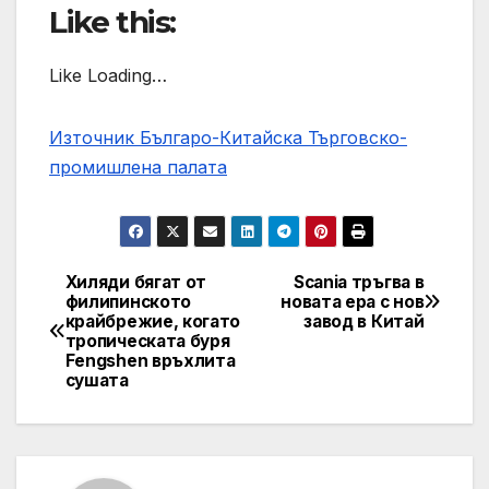
Like this:
Like Loading…
Източник Българо-Китайска Търговско-
промишлена палaта
Хиляди бягат от
Scania тръгва в
Навигация
филипинското
новата ера с нов
крайбрежие, когато
завод в Китай
тропическата буря
Fengshen връхлита
сушата