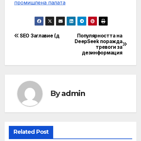
промишлена палaта
️ SEO Заглавие (д
Популярността на
Навигация
DeepSeek поражда
тревоги за
дезинформация
By
admin
Related Post