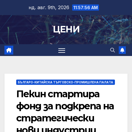
Skip
нд. авг. 9th, 2026
11:57:56 AM
to
content
ЦЕНИ
БЪЛГАРО-КИТАЙСКА ТЪРГОВСКО-ПРОМИШЛЕНА ПАЛAТА
Пекин стартира
фонд за подкрепа на
стратегически
нови индустрии