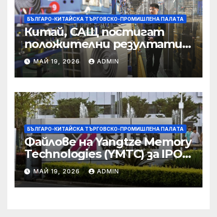
БЪЛГАРО-КИТАЙСКА ТЪРГОВСКО-ПРОМИШЛЕНА ПАЛAТА
Китай, САЩ постигат
положителни резултати в
икономическите и
МАЙ 19, 2026
ADMIN
търговски консултации:
министерство
БЪЛГАРО-КИТАЙСКА ТЪРГОВСКО-ПРОМИШЛЕНА ПАЛAТА
Файлове на Yangtze Memory
Technologies (YMTC) за IPO
на STAR Market
МАЙ 19, 2026
ADMIN