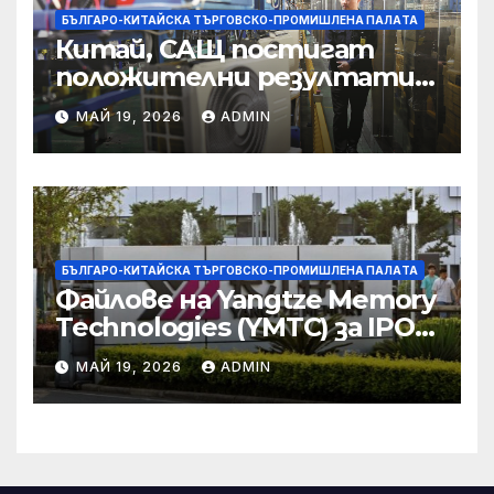
БЪЛГАРО-КИТАЙСКА ТЪРГОВСКО-ПРОМИШЛЕНА ПАЛAТА
Китай, САЩ постигат
положителни резултати в
икономическите и
МАЙ 19, 2026
ADMIN
търговски консултации:
министерство
БЪЛГАРО-КИТАЙСКА ТЪРГОВСКО-ПРОМИШЛЕНА ПАЛAТА
Файлове на Yangtze Memory
Technologies (YMTC) за IPO
на STAR Market
МАЙ 19, 2026
ADMIN