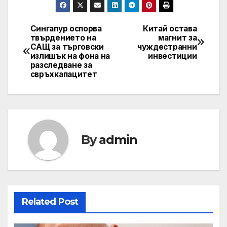
Сингапур оспорва
Китай остава
Навигация
твърдението на
магнит за
САЩ за търговски
чуждестранни
излишък на фона на
инвестиции
разследване за
свръхкапацитет
By
admin
Related Post