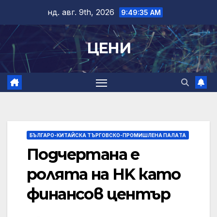
Skip
нд. авг. 9th, 2026
9:49:35 AM
to
content
ЦЕНИ
БЪЛГАРО-КИТАЙСКА ТЪРГОВСКО-ПРОМИШЛЕНА ПАЛAТА
Подчертана е
ролята на HK като
финансов център