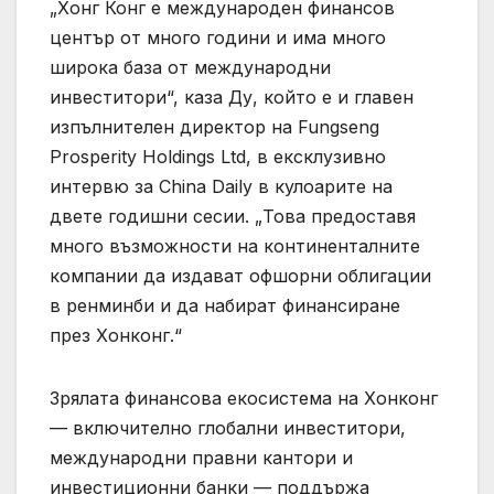
„Хонг Конг е международен финансов
център от много години и има много
широка база от международни
инвеститори“, каза Ду, който е и главен
изпълнителен директор на Fungseng
Prosperity Holdings Ltd, в ексклузивно
интервю за China Daily в кулоарите на
двете годишни сесии. „Това предоставя
много възможности на континенталните
компании да издават офшорни облигации
в ренминби и да набират финансиране
през Хонконг.“
Зрялата финансова екосистема на Хонконг
— включително глобални инвеститори,
международни правни кантори и
инвестиционни банки — поддържа