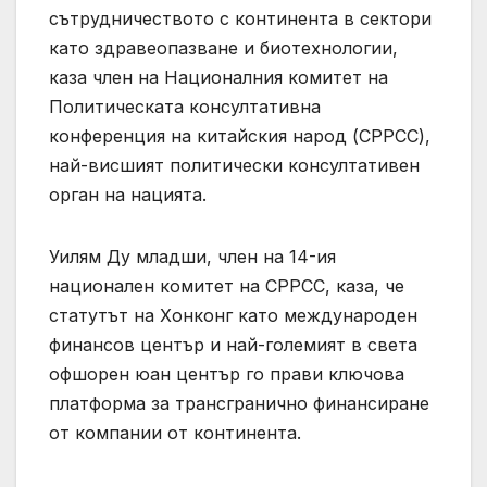
сътрудничеството с континента в сектори
като здравеопазване и биотехнологии,
каза член на Националния комитет на
Политическата консултативна
конференция на китайския народ (CPPCC),
най-висшият политически консултативен
орган на нацията.
Уилям Ду младши, член на 14-ия
национален комитет на CPPCC, каза, че
статутът на Хонконг като международен
финансов център и най-големият в света
офшорен юан център го прави ключова
платформа за трансгранично финансиране
от компании от континента.