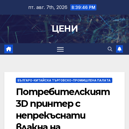
Skip
пт. авг. 7th, 2026
8:39:47 PM
to
content
ЦЕНИ
БЪЛГАРО-КИТАЙСКА ТЪРГОВСКО-ПРОМИШЛЕНА ПАЛAТА
Потребителският
3D принтер с
непрекъснати
влакна на