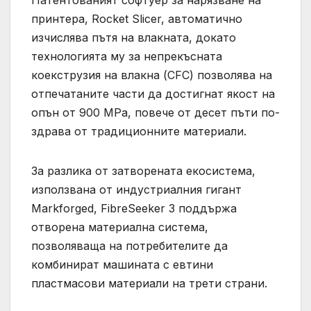
принтера, Rocket Slicer, автоматично
изчислява пътя на влакната, докато
технологията му за непрекъсната
коекструзия на влакна (CFC) позволява на
отпечатаните части да достигнат якост на
опън от 900 MPa, повече от десет пъти по-
здрава от традиционните материали.
За разлика от затворената екосистема,
използвана от индустриалния гигант
Markforged, FibreSeeker 3 поддържа
отворена материална система,
позволяваща на потребителите да
комбинират машината с евтини
пластмасови материали на трети страни.