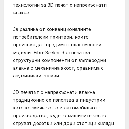
технологии за 3D печат с непрекъснати
влакна.
За разлика от конвенционалните
потребителски принтери, които
произвеждат предимно пластмасови
модели, FibreSeeker 3 отпечатва
структурни компоненти от въглеродни
влакна с механична якост, сравнима с
алуминиеви сплави.
3D печатът с непрекъснати влакна
традиционно се използва в индустрии
като космическото и автомобилното
производство, където машините често
струват десетки или дори стотици хиляди