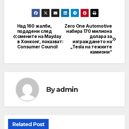
Над 160 жалби,
Zero One Automotive
Навигация
подадени след
набира 170 милиона
смените на Mayday
долара за
в Хонконг, показват:
изграждането на
Consumer Council
„Tesla на тежките
камиони“
By
admin
Related Post