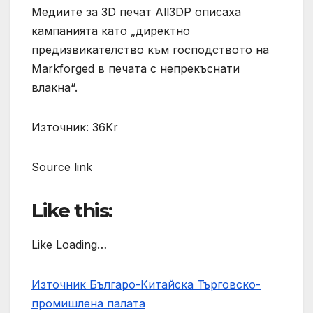
Медиите за 3D печат All3DP описаха
кампанията като „директно
предизвикателство към господството на
Markforged в печата с непрекъснати
влакна“.
Източник: 36Kr
Source link
Like this:
Like Loading…
Източник Българо-Китайска Търговско-
промишлена палaта