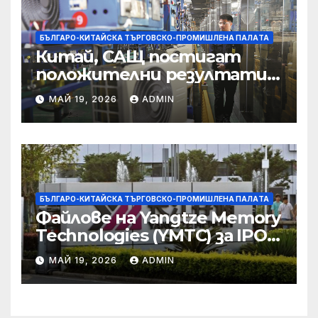
престъпност
БЪЛГАРО-КИТАЙСКА ТЪРГОВСКО-ПРОМИШЛЕНА ПАЛAТА
Китай, САЩ постигат
положителни резултати в
икономическите и
МАЙ 19, 2026
ADMIN
търговски консултации:
министерство
БЪЛГАРО-КИТАЙСКА ТЪРГОВСКО-ПРОМИШЛЕНА ПАЛAТА
Файлове на Yangtze Memory
Technologies (YMTC) за IPO
на STAR Market
МАЙ 19, 2026
ADMIN