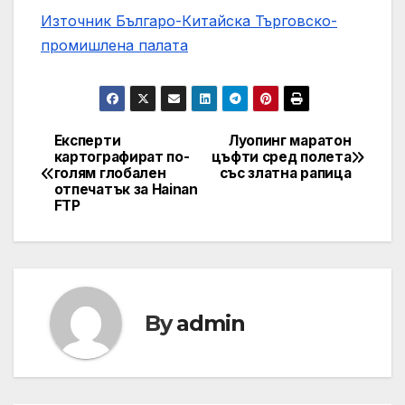
Източник Българо-Китайска Търговско-
промишлена палaта
Експерти
Луопинг маратон
Навигация
картографират по-
цъфти сред полета
голям глобален
със златна рапица
отпечатък за Hainan
FTP
By
admin