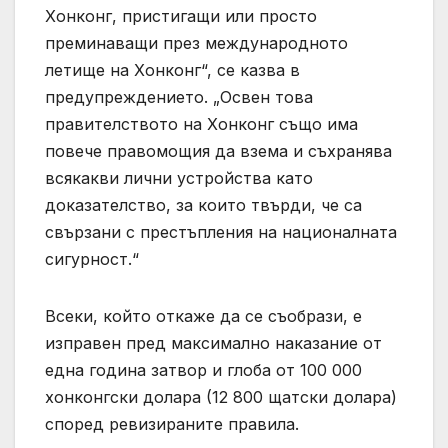
Хонконг, пристигащи или просто
преминаващи през международното
летище на Хонконг“, се казва в
предупреждението. „Освен това
правителството на Хонконг също има
повече правомощия да взема и съхранява
всякакви лични устройства като
доказателство, за които твърди, че са
свързани с престъпления на националната
сигурност.“
Всеки, който откаже да се съобрази, е
изправен пред максимално наказание от
една година затвор и глоба от 100 000
хонконгски долара (12 800 щатски долара)
според ревизираните правила.