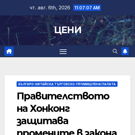
Skip
чт. авг. 6th, 2026
11:07:08 AM
to
content
ЦЕНИ
БЪЛГАРО-КИТАЙСКА ТЪРГОВСКО-ПРОМИШЛЕНА ПАЛAТА
Правителството
на Хонконг
защитава
промените в закона