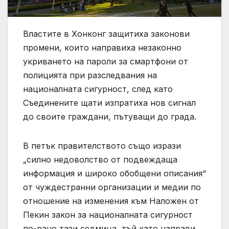
Властите в Хонконг защитиха законови
промени, които направиха незаконно
укриването на пароли за смартфони от
полицията при разследвания на
националната сигурност, след като
Съединените щати изпратиха нов сигнал
до своите граждани, пътуващи до града.
В петък правителството също изрази
„силно недоволство от подвеждаща
информация и широко обобщени описания“
от чуждестранни организации и медии по
отношение на изменения към Наложен от
Пекин закон за националната сигурност
по-рано тази седмица, тъй като направи