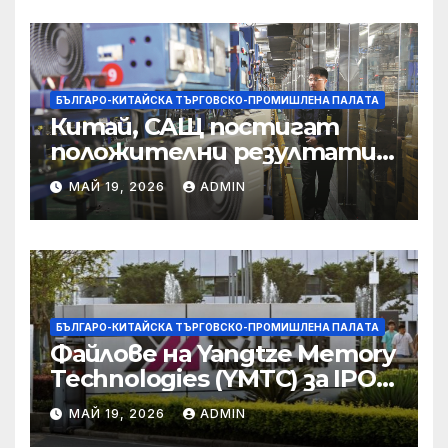
корпоративната
престъпност
БЪЛГАРО-КИТАЙСКА ТЪРГОВСКО-ПРОМИШЛЕНА ПАЛAТА
Китай, САЩ постигат
положителни резултати в
икономическите и
МАЙ 19, 2026
ADMIN
търговски консултации:
министерство
БЪЛГАРО-КИТАЙСКА ТЪРГОВСКО-ПРОМИШЛЕНА ПАЛAТА
Файлове на Yangtze Memory
Technologies (YMTC) за IPO
на STAR Market
МАЙ 19, 2026
ADMIN