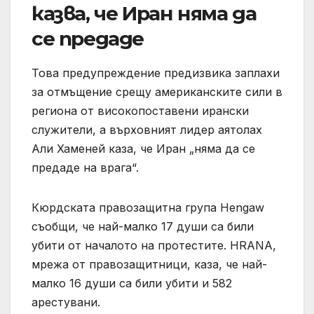
казва, че Иран няма да
се предаде
Това предупреждение предизвика заплахи
за отмъщение срещу американските сили в
региона от високопоставени ирански
служители, а върховният лидер аятолах
Али Хаменей каза, че Иран „няма да се
предаде на врага“.
Кюрдската правозащитна група Hengaw
съобщи, че най-малко 17 души са били
убити от началото на протестите. HRANA,
мрежа от правозащитници, каза, че най-
малко 16 души са били убити и 582
арестувани.