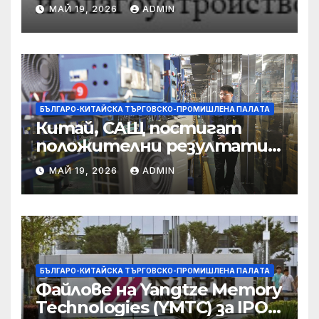
предприятията, ще се
МАЙ 19, 2026
ADMIN
съсредоточи върху
борбата с
корпоративната
престъпност
БЪЛГАРО-КИТАЙСКА ТЪРГОВСКО-ПРОМИШЛЕНА ПАЛAТА
Китай, САЩ постигат
положителни резултати в
икономическите и
МАЙ 19, 2026
ADMIN
търговски консултации:
министерство
БЪЛГАРО-КИТАЙСКА ТЪРГОВСКО-ПРОМИШЛЕНА ПАЛAТА
Файлове на Yangtze Memory
Technologies (YMTC) за IPO