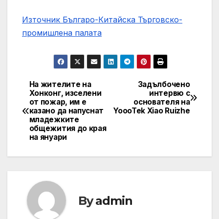
Източник Българо-Китайска Търговско-
промишлена палaта
На жителите на
Задълбочено
Навигация
Хонконг, изселени
интервю с
от пожар, им е
основателя на
казано да напуснат
YoooTek Xiao Ruizhe
младежките
общежития до края
на януари
By
admin