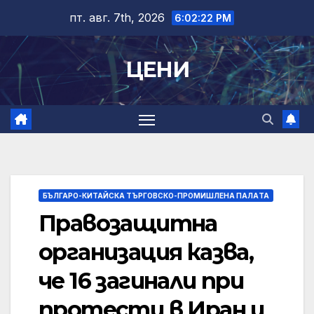
Skip
пт. авг. 7th, 2026
6:02:23 PM
to
content
ЦЕНИ
БЪЛГАРО-КИТАЙСКА ТЪРГОВСКО-ПРОМИШЛЕНА ПАЛAТА
Правозащитна
организация казва,
че 16 загинали при
протести в Иран и