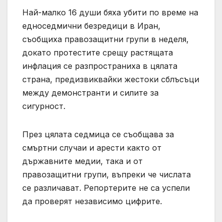
Най-малко 16 души бяха убити по време на
едноседмични безредици в Иран,
съобщиха правозащитни групи в неделя,
докато протестите срещу растящата
инфлация се разпространиха в цялата
страна, предизвиквайки жестоки сблъсъци
между демонстранти и силите за
сигурност.
През цялата седмица се съобщава за
смъртни случаи и арести както от
държавните медии, така и от
правозащитни групи, въпреки че числата
се различават. Репортерите не са успели
да проверят независимо цифрите.