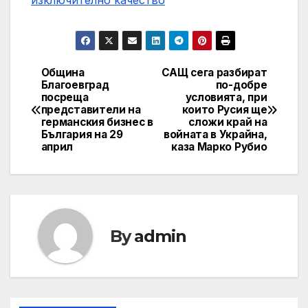
изключително качество
Община
САЩ сега разбират
Навигация
Благоевград
по-добре
посреща
условията, при
представители на
които Русия ще
германския бизнес в
сложи край на
България на 29
войната в Украйна,
април
каза Марко Рубио
By
admin