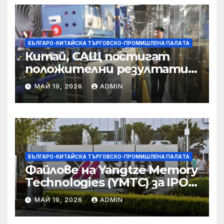
корпоративната
престъпност
БЪЛГАРО-КИТАЙСКА ТЪРГОВСКО-ПРОМИШЛЕНА ПАЛAТА
Китай, САЩ постигат
положителни резултати в
икономическите и
МАЙ 19, 2026
ADMIN
търговски консултации:
министерство
БЪЛГАРО-КИТАЙСКА ТЪРГОВСКО-ПРОМИШЛЕНА ПАЛAТА
Файлове на Yangtze Memory
Technologies (YMTC) за IPO
на STAR Market
МАЙ 19, 2026
ADMIN