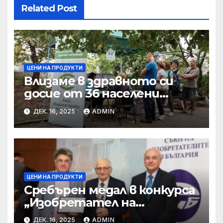
Related Post
ЦЕНИ НА ПРОДУКТИ
Влизаме в здравното си
досие от 36 населени
места • МЗ
ДЕК. 16, 2025
ADMIN
ЦЕНИ НА ПРОДУКТИ
Сребърен медал в конкурса
„Изобретател на
годината“ за учени от БАН
ДЕК. 16, 2025
ADMIN