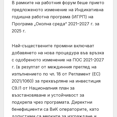
В рамките на работния форум беше прието
предложеното изменение на Индикативна
годишна работна програма (ИГРП) на
Програма „Околна среда“ 2021–2027 г. за
2025 г.
Най-съществените промени включват
добавянето на нова процедура във връзка
с одобреното изменение на ПОС 2021-2027
г. (в резултат от междинния преглед на
изпълнението по чл. 18 от Регламент (ЕС)
2021/1060) за прехвърляне на инвестиция
C9.I1 от Националния план за
възстановяване и устойчивост за
подкрепа чрез програмата. Директни
бенефициенти са ВиК операторите, като
допустими са мерките за изграждане и