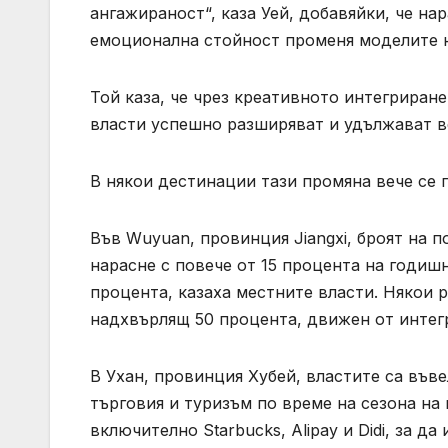
ангажираност“, каза Уей, добавяйки, че на
емоционална стойност променя моделите н
Той каза, че чрез креативното интегриране
власти успешно разширяват и удължават в
В някои дестинации тази промяна вече се 
Във Wuyuan, провинция Jiangxi, броят на п
нарасне с повече от 15 процента на годишн
процента, казаха местните власти. Някои 
надхвърлящ 50 процента, движен от интег
В Ухан, провинция Хубей, властите са във
търговия и туризъм по време на сезона на
включително Starbucks, Alipay и Didi, за д