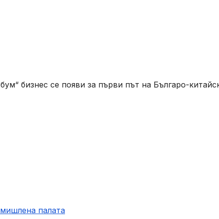
ум“ бизнес се появи за първи път на Българо-китайс
омишлена палaта