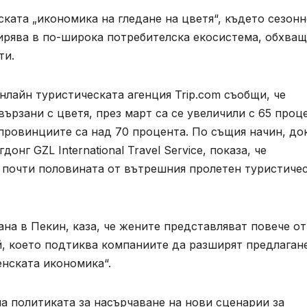
ската „икономика на гледане на цветя“, където сезон
ирява в по-широка потребителска екосистема, обхва
ти.
нлайн туристическата агенция Trip.com съобщи, че
ързани с цветя, през март са се увеличили с 65 проц
провинциите са над 70 процента. По същия начин, до
нг GZL International Travel Service, показа, че
а почти половината от вътрешния пролетен туристиче
ана в Пекин, каза, че жените представляват повече от
, което подтиква компаниите да разширят предлаган
енската икономика“.
на политиката за насърчаване на нови сценарии за