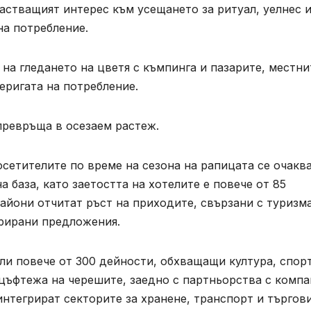
растващият интерес към усещането за ритуал, уелнес 
а потребление.
 на гледането на цветя с къмпинга и пазарите, местни
еригата на потребление.
превръща в осезаем растеж.
осетителите по време на сезона на рапицата се очакв
а база, като заетостта на хотелите е повече от 85
райони отчитат ръст на приходите, свързани с туризма
рирани предложения.
ели повече от 300 дейности, обхващащи култура, спорт
 цъфтежа на черешите, заедно с партньорства с компа
а интегрират секторите за хранене, транспорт и търгов