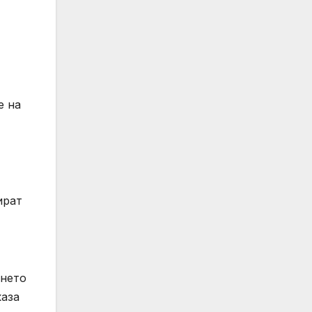
е на
ират
ането
каза