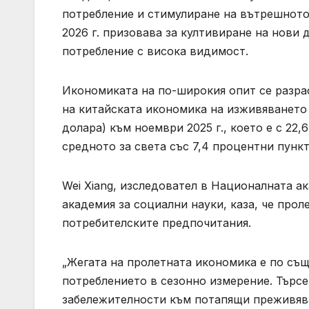
потребление и стимулиране на вътрешното 
2026 г. призовава за култивиране на нови
потребление с висока видимост.
Икономиката на по-широкия опит се разра
на китайската икономика на изживяването 
долара) към ноември 2025 г., което е с 22
средното за света със 7,4 процентни пункт
Wei Xiang, изследовател в Националната а
академия за социални науки, каза, че прол
потребителските предпочитания.
„Жегата на пролетната икономика е по съ
потреблението в сезонно измерение. Търс
забележителности към потапящи преживява