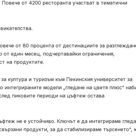
 Повече от 4200 ресторанта участват в тематични
викателства.
повече от 80 процента от дестинациите за разглеждан
о от един месец, подчертавайки ограничения,
ст на продуктите.
 за култура и туризъм към Пекинския университет за
о интегрираните модели „гледане на цветя плюс“ наб
след пиковите периоди на цъфтеж остава
ъфтеж не е устойчиво. Ключът е да интегрираме глед
свързани продукти, за да стабилизираме търсенето“, 