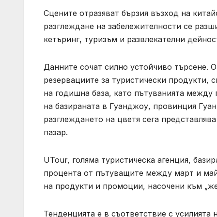
Сцените отразяват бързия възход на китай
разглеждане на забележителности се разш
кетъринг, туризъм и развлекателни дейнос
Данните сочат силно устойчиво търсене. О
резервациите за туристически продукти, св
на годишна база, като пътуванията между 
на базираната в Гуанджоу, провинция Гуангдо
разглеждането на цветя сега представляв
пазар.
UTour, голяма туристическа агенция, базир
процента от пътуващите между март и май
на продукти и промоции, насочени към „ж
Тенденцията е в съответствие с усилията 