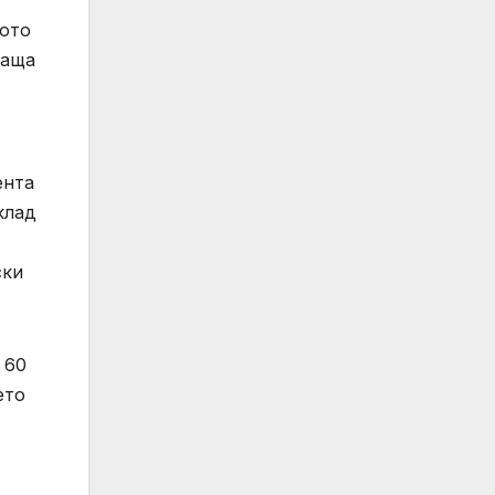
ното
щаща
ента
клад
ски
 60
ето