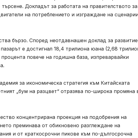
търсене. Докладът за работата на правителството за
 двигатели на потреблението и изграждане на сценарии
ства бързо. Според неотдавнашен доклад за развитие
пазарът е достигнал 18,4 трилиона юана (2,68 трилио
,6 процента повече на годишна база, изпреварвайки
а.
кадемия за икономическа стратегия към Китайската
етният „бум на разцвет“ отразява по-широка промяна 
щество концентрирана проекция на подобрения на
енето преминава от обикновено разглеждане на
ния и от краткосрочни пикове към по-дългосрочна