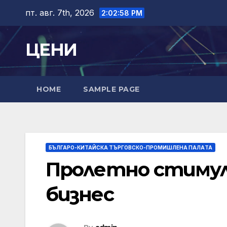
Skip
пт. авг. 7th, 2026
2:02:59 PM
to
content
ЦЕНИ
HOME
SAMPLE PAGE
БЪЛГАРО-КИТАЙСКА ТЪРГОВСКО-ПРОМИШЛЕНА ПАЛAТА
Пролетно стимул
бизнес