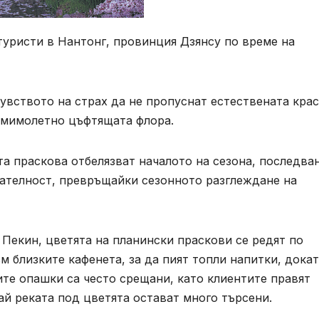
уристи в Нантонг, провинция Дзянсу по време на
чувството на страх да не пропуснат естествената кра
 мимолетно цъфтящата флора.
та праскова отбелязват началото на сезона, последва
вателност, превръщайки сезонното разглеждане на
в Пекин, цветята на планински праскови се редят по
м близките кафенета, за да пият топли напитки, докат
те опашки са често срещани, като клиентите правят
ай реката под цветята остават много търсени.