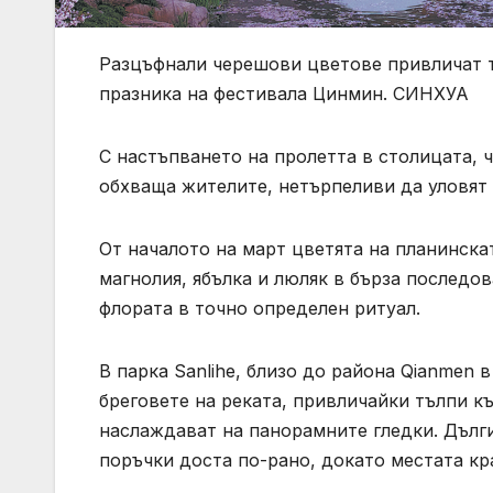
Разцъфнали черешови цветове привличат т
празника на фестивала Цинмин. СИНХУА
С настъпването на пролетта в столицата, 
обхваща жителите, нетърпеливи да уловят
От началото на март цветята на планинска
магнолия, ябълка и люляк в бърза последо
флората в точно определен ритуал.
В парка Sanlihe, близо до района Qianmen 
бреговете на реката, привличайки тълпи къ
наслаждават на панорамните гледки. Дълги
поръчки доста по-рано, докато местата кр