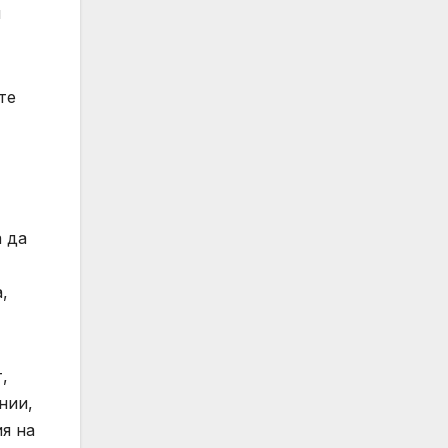
и
те
а да
,
,
нии,
ия на