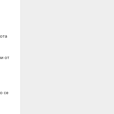
сота
ни от
о се