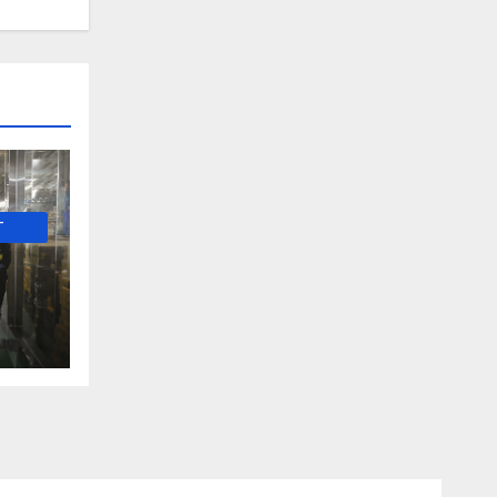
-
е и
о