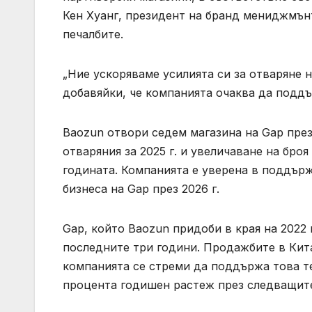
Кен Хуанг, президент на бранд мениджмън
печалбите.
„Ние ускоряваме усилията си за отваряне н
добавяйки, че компанията очаква да подд
Baozun отвори седем магазина на Gap през
отваряния за 2025 г. и увеличаване на броя
годината. Компанията е уверена в поддър
бизнеса на Gap през 2026 г.
Gap, който Baozun придоби в края на 2022 
последните три години. Продажбите в Китай
компанията се стреми да поддържа това те
процента годишен растеж през следващите