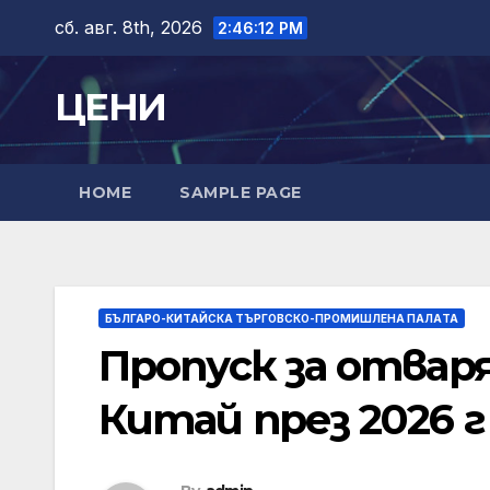
Skip
сб. авг. 8th, 2026
2:46:13 PM
to
content
ЦЕНИ
HOME
SAMPLE PAGE
БЪЛГАРО-КИТАЙСКА ТЪРГОВСКО-ПРОМИШЛЕНА ПАЛAТА
Пропуск за отваря
Китай през 2026 г