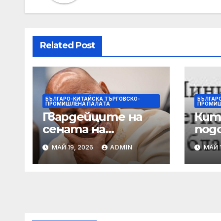
Related Post
БЪЛГАРО-КИТАЙСКА ТЪРГОВСКО-
БЪЛГАР
ПРОМИШЛЕНА ПАЛAТА
ПРОМИШ
Гвардейците на
Кит
сената на
под
Филипините са
защ
МАЙ 19, 2026
ADMIN
МАЙ 1
разследвани за
пре
стрелба, докато
ще 
сенаторът
със
беглец бяга
вър
кор
пре