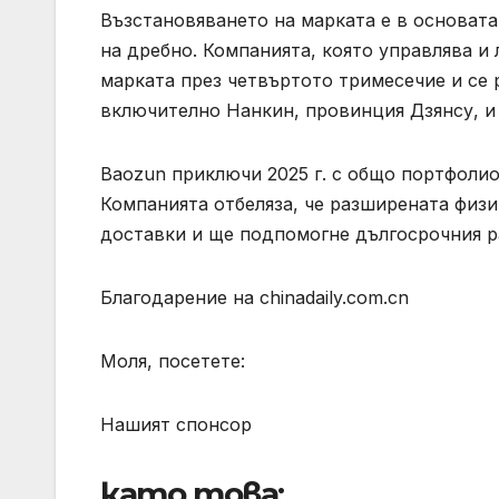
Възстановяването на марката е в основат
на дребно. Компанията, която управлява и 
марката през четвъртото тримесечие и се 
включително Нанкин, провинция Дзянсу, и
Baozun приключи 2025 г. с общо портфолио 
Компанията отбеляза, че разширената физ
доставки и ще подпомогне дългосрочния р
Благодарение на chinadaily.com.cn
Моля, посетете:
Нашият спонсор
като това: