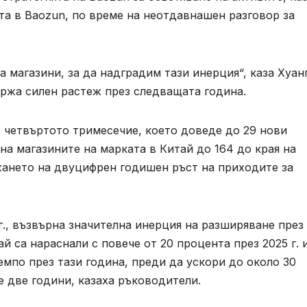
та в Baozun, по време на неотдавнашен разговор за
а магазини, за да надградим тази инерция“, каза Хуанг
ържа силен растеж през следващата година.
 четвъртото тримесечие, което доведе до 29 нови
 на магазините на марката в Китай до 164 до края на
жането на двуцифрен годишен ръст на приходите за
г., възвърна значителна инерция на разширяване през
 са нараснали с повече от 20 процента през 2025 г. 
мпо през тази година, преди да ускори до около 30
 две години, казаха ръководители.