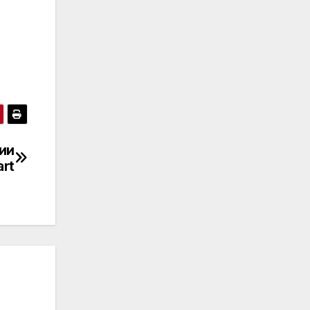
ии
art