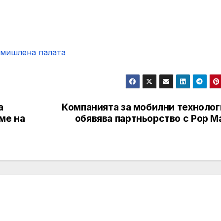
омишлена палaта
а
Компанията за мобилни технолог
ме на
обявява партньорство с Pop M