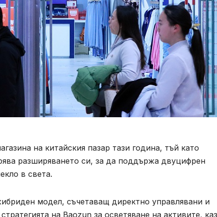
агазина на китайския пазар тази година, тъй като
орява разширяването си, за да поддържа двуцифрен
екло в света.
хибриден модел, съчетаващ директно управлявани и
стратегията на Baozun за осветяване на активите, ка