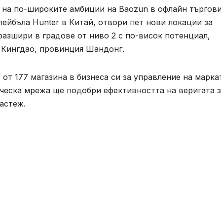
а на по-широките амбиции на Baozun в офлайн търгов
лейбъла Hunter в Китай, отвори пет нови локации за
разшири в градове от ниво 2 с по-висок потенциал,
 Кингдао, провинция Шандонг.
от 177 магазина в бизнеса си за управление на марка
ическа мрежа ще подобри ефективността на веригата 
астеж.