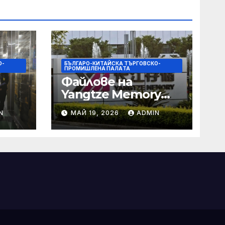
О-
БЪЛГАРО-КИТАЙСКА ТЪРГОВСКО-
ПРОМИШЛЕНА ПАЛAТА
Файлове на
Yangtze Memory
Technologies
N
МАЙ 19, 2026
ADMIN
(YMTC) за IPO на
те и
STAR Market
о