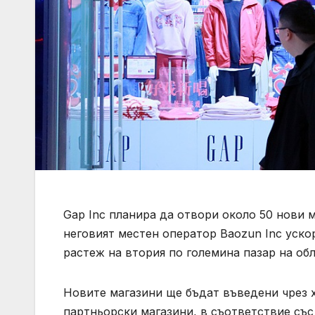
Gap Inc планира да отвори около 50 нови м
неговият местен оператор Baozun Inc уск
растеж на втория по големина пазар на обл
Новите магазини ще бъдат въведени чрез 
партньорски магазини, в съответствие със 