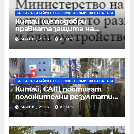
БЪЛГАРО-КИТАЙСКА ТЪРГОВСКО-ПРОМИШЛЕНА ПАЛAТА
Китай ще подобри
правната защита на
предприятията, ще се
МАЙ 19, 2026
ADMIN
съсредоточи върху
борбата с
корпоративната
престъпност
БЪЛГАРО-КИТАЙСКА ТЪРГОВСКО-ПРОМИШЛЕНА ПАЛAТА
Китай, САЩ постигат
положителни резултати в
икономическите и
МАЙ 19, 2026
ADMIN
търговски консултации:
министерство