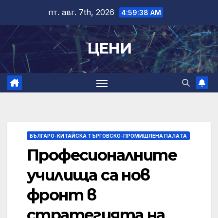
Skip
пт. авг. 7th, 2026
4:59:39 AM
to
content
ЦЕНИ
БЪЛГАРО-КИТАЙСКА ТЪРГОВСКО-ПРОМИШЛЕНА ПАЛAТА
Професионалните
училища са нов
фронт в
стратегията на