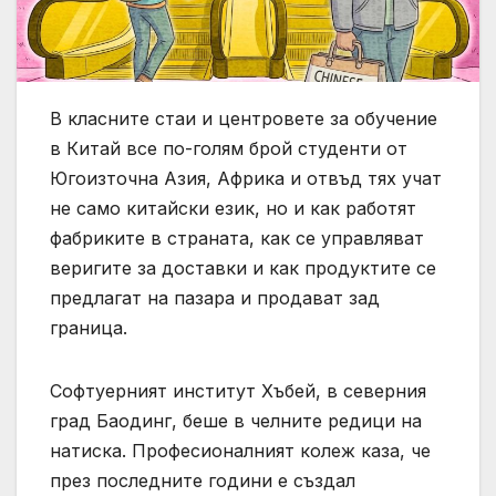
В класните стаи и центровете за обучение
в Китай все по-голям брой студенти от
Югоизточна Азия, Африка и отвъд тях учат
не само китайски език, но и как работят
фабриките в страната, как се управляват
веригите за доставки и как продуктите се
предлагат на пазара и продават зад
граница.
Софтуерният институт Хъбей, в северния
град Баодинг, беше в челните редици на
натиска. Професионалният колеж каза, че
през последните години е създал