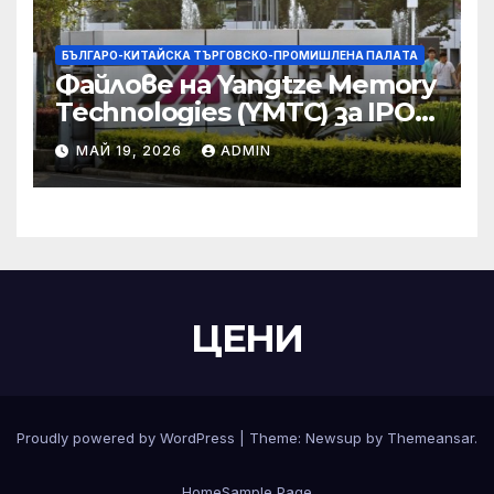
БЪЛГАРО-КИТАЙСКА ТЪРГОВСКО-ПРОМИШЛЕНА ПАЛAТА
Файлове на Yangtze Memory
Technologies (YMTC) за IPO
на STAR Market
МАЙ 19, 2026
ADMIN
ЦЕНИ
Proudly powered by WordPress
|
Theme:
Newsup
by
Themeansar
.
Home
Sample Page