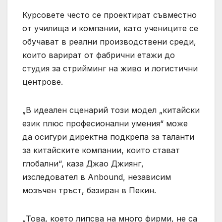
Курсовете често се проектират съвместно
от училища и компании, като учениците се
обучават в реални производствени среди,
които варират от фабрични етажи до
студия за стрийминг на живо и логистични
центрове.
„В идеален сценарий този модел „китайски
език плюс професионални умения“ може
да осигури директна подкрепа за таланти
за китайските компании, които стават
глобални“, каза Джао Джиянг,
изследовател в Anbound, независим
мозъчен тръст, базиран в Пекин.
„Това, което липсва на много фирми, не са