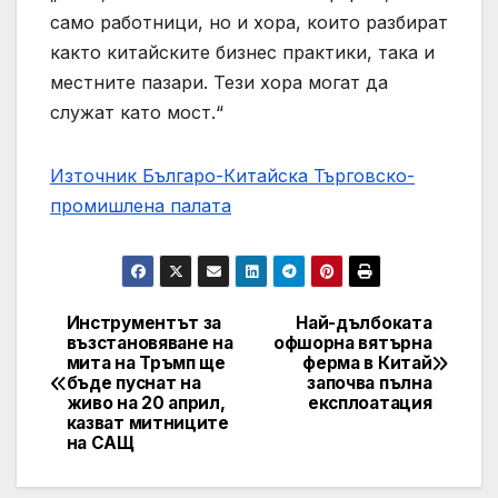
само работници, но и хора, които разбират
както китайските бизнес практики, така и
местните пазари. Тези хора могат да
служат като мост.“
Източник Българо-Китайска Търговско-
промишлена палaта
Инструментът за
Най-дълбоката
Навигация
възстановяване на
офшорна вятърна
мита на Тръмп ще
ферма в Китай
бъде пуснат на
започва пълна
живо на 20 април,
експлоатация
казват митниците
на САЩ