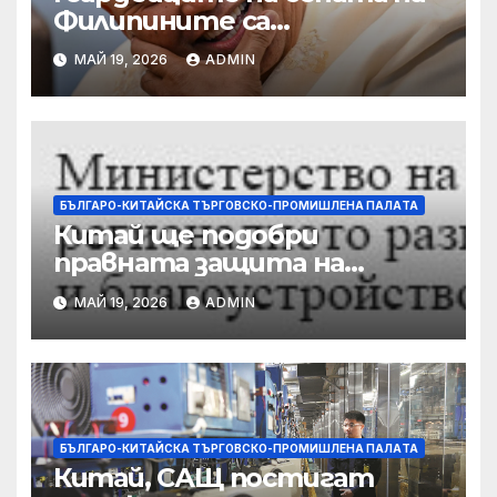
Филипините са
разследвани за стрелба,
МАЙ 19, 2026
ADMIN
докато сенаторът беглец
бяга
БЪЛГАРО-КИТАЙСКА ТЪРГОВСКО-ПРОМИШЛЕНА ПАЛAТА
Китай ще подобри
правната защита на
предприятията, ще се
МАЙ 19, 2026
ADMIN
съсредоточи върху
борбата с
корпоративната
престъпност
БЪЛГАРО-КИТАЙСКА ТЪРГОВСКО-ПРОМИШЛЕНА ПАЛAТА
Китай, САЩ постигат