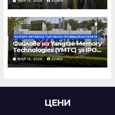
МАЙ 19, 2026
ADMIN
търговски консултации:
министерство
БЪЛГАРО-КИТАЙСКА ТЪРГОВСКО-ПРОМИШЛЕНА ПАЛAТА
Файлове на Yangtze Memory
Technologies (YMTC) за IPO
на STAR Market
МАЙ 19, 2026
ADMIN
ЦЕНИ