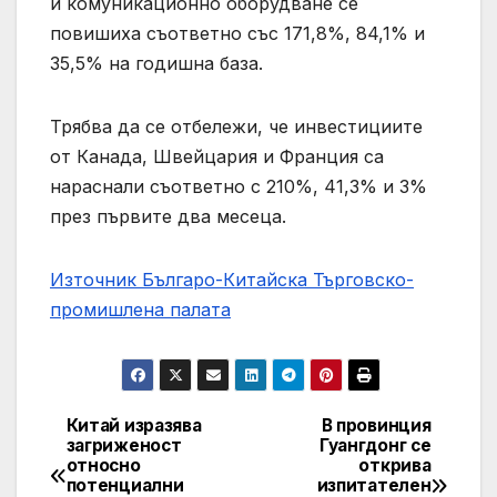
и комуникационно оборудване се
повишиха съответно със 171,8%, 84,1% и
35,5% на годишна база.
Трябва да се отбележи, че инвестициите
от Канада, Швейцария и Франция са
нараснали съответно с 210%, 41,3% и 3%
през първите два месеца.
Източник Българо-Китайска Търговско-
промишлена палaта
Китай изразява
В провинция
Навигация
загриженост
Гуангдонг се
относно
открива
потенциални
изпитателен