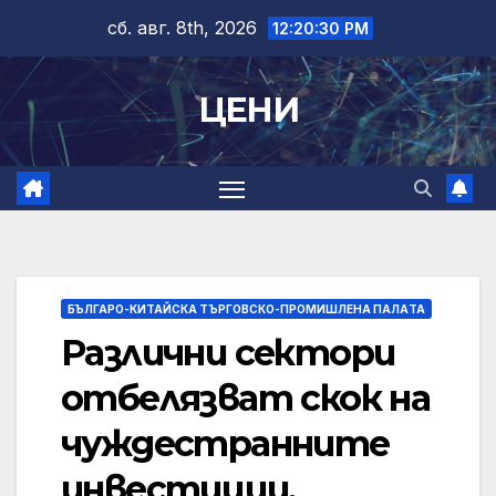
Skip
сб. авг. 8th, 2026
12:20:30 PM
to
content
ЦЕНИ
БЪЛГАРО-КИТАЙСКА ТЪРГОВСКО-ПРОМИШЛЕНА ПАЛAТА
Различни сектори
отбелязват скок на
чуждестранните
инвестиции,