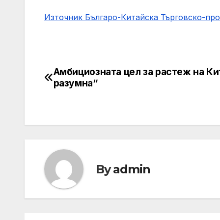
Източник Българо-Китайска Търговско-пр
Амбициозната цел за растеж на Ки
Навигация
разумна“
By
admin