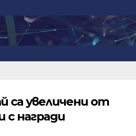
й са увеличени от
и с награди