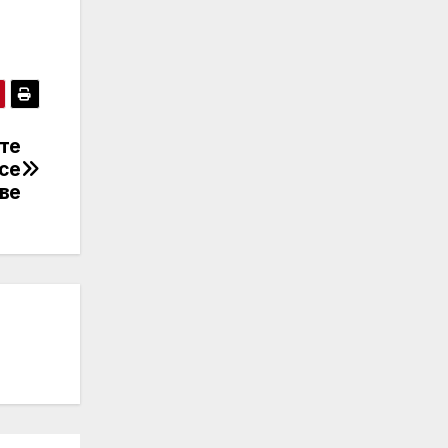
те
 се
ве