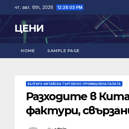
Skip
чт. авг. 6th, 2026
12:28:04 PM
to
content
ЦЕНИ
HOME
SAMPLE PAGE
БЪЛГАРО-КИТАЙСКА ТЪРГОВСКО-ПРОМИШЛЕНА ПАЛAТА
Разходите в Кита
фактури, свързан