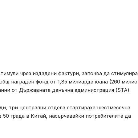
тимули чрез издадени фактури, започва да стимулира
общ награден фонд от 1,85 милиарда юана (260 милио
данни от Държавната данъчна администрация (STA).
оди, три централни отдела стартираха шестмесечна
в 50 града в Китай, насърчавайки потребителите да