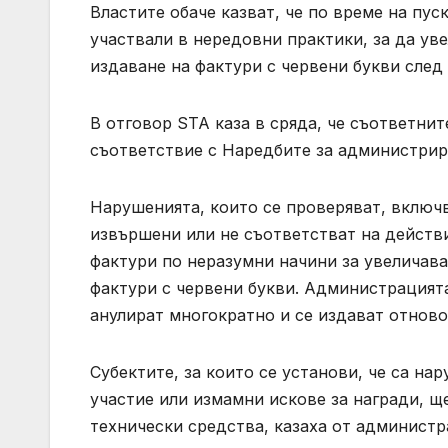
Властите обаче казват, че по време на пус
участвали в нередовни практики, за да ув
издаване на фактури с червени букви след
В отговор STA каза в сряда, че съответни
съответствие с Наредбите за администрира
Нарушенията, които се проверяват, включв
извършени или не съответстват на действ
фактури по неразумни начини за увеличава
фактури с червени букви. Администрацията
анулират многократно и се издават отново
Субектите, за които се установи, че са н
участие или измамни искове за награди, щ
технически средства, казаха от администр