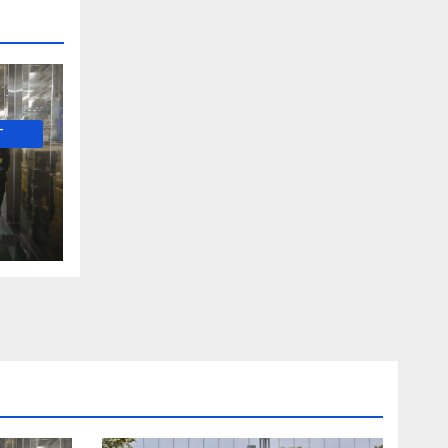
-
е и
о