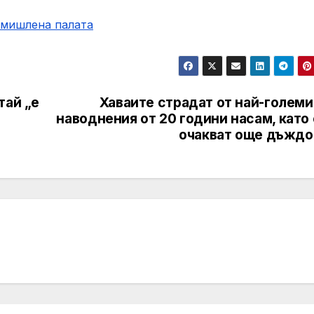
омишлена палaта
тай „е
Хаваите страдат от най-големи
наводнения от 20 години насам, като
очакват още дъждо