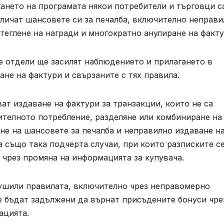
кането на програмата някои потребители и търговци с
еличат шансовете си за печалба, включително неправ
 теглене на награди и многократно анулиране на факту
те отдели ще засилят наблюдението и прилагането в
не на фактури и свързаните с тях правила.
ат издаване на фактури за транзакции, които не са
ителното потребление, разделяне или комбиниране на
не на шансовете за печалба и неправилно издаване н
 също така подчерта случаи, при които разписките с
 чрез промяна на информацията за купувача.
арушили правилата, включително чрез неправомерно
е бъдат задължени да върнат присъдените бонуси чре
ацията.