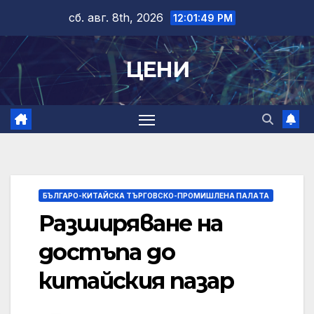
Skip
сб. авг. 8th, 2026
12:01:50 PM
to
content
ЦЕНИ
БЪЛГАРО-КИТАЙСКА ТЪРГОВСКО-ПРОМИШЛЕНА ПАЛAТА
Разширяване на
достъпа до
китайския пазар