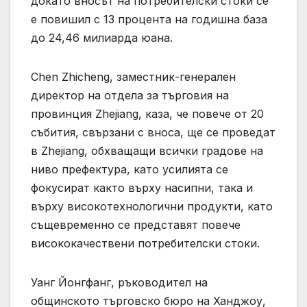
докато вносът на потребителски стоки се
е повишил с 13 процента на годишна база
до 24,46 милиарда юана.
Chen Zhicheng, заместник-генерален
директор на отдела за търговия на
провинция Zhejiang, каза, че повече от 20
събития, свързани с вноса, ще се проведат
в Zhejiang, обхващащи всички градове на
ниво префектура, като усилията се
фокусират както върху насипни, така и
върху високотехнологични продукти, като
същевременно се представят повече
висококачествени потребителски стоки.
Уанг Йонгфанг, ръководител на
общинското търговско бюро на Ханджоу,