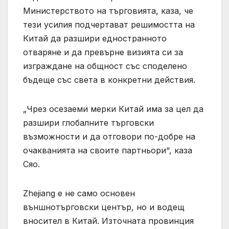
Министерството на търговията, каза, че
тези усилия подчертават решимостта на
Китай да разшири едностранното
отваряне и да превърне визията си за
изграждане на общност със споделено
бъдеще със света в конкретни действия.
„Чрез осезаеми мерки Китай има за цел да
разшири глобалните търговски
възможности и да отговори по-добре на
очакванията на своите партньори“, каза
Сяо.
Zhejiang е не само основен
външнотърговски център, но и водещ
вносител в Китай. Източната провинция