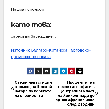
Нашият спонсор
като това:
харесвам Зареждане…
Източник Българо-Китайска Търговско-
промишлена палaта
Свежи инвестиции
Процентът на
Навигация
в помощ на Шанхай
незаетите офиси в
нагоре по веригата
централната част
на стойността
на Хонконг пада до
едноцифрено число
след 2 години