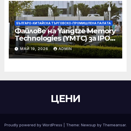
БЪЛГАРО-КИТАЙСКА ТЪРГОВСКО-ПРОМИШЛЕНА ПАЛAТА
Файлове на Yangtze Memory
Technologies (YMTC) за IPO
на STAR Market
МАЙ 19, 2026
ADMIN
ЦЕНИ
Proudly powered by WordPress
|
Theme:
Newsup
by
Themeansar
.