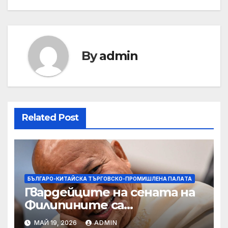
By
admin
Related Post
БЪЛГАРО-КИТАЙСКА ТЪРГОВСКО-ПРОМИШЛЕНА ПАЛAТА
Гвардейците на сената на
Филипините са
разследвани за стрелба,
МАЙ 19, 2026
ADMIN