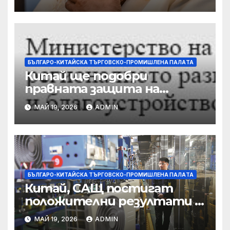
докато сенаторът беглец
бяга
БЪЛГАРО-КИТАЙСКА ТЪРГОВСКО-ПРОМИШЛЕНА ПАЛAТА
Китай ще подобри
правната защита на
предприятията, ще се
МАЙ 19, 2026
ADMIN
съсредоточи върху
борбата с
корпоративната
престъпност
БЪЛГАРО-КИТАЙСКА ТЪРГОВСКО-ПРОМИШЛЕНА ПАЛAТА
Китай, САЩ постигат
положителни резултати в
икономическите и
МАЙ 19, 2026
ADMIN
търговски консултации: