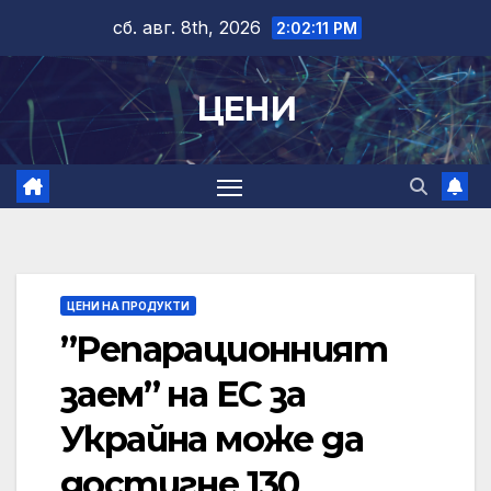
Skip
сб. авг. 8th, 2026
2:02:12 PM
to
content
ЦЕНИ
ЦЕНИ НА ПРОДУКТИ
”Репарационният
заем” на ЕС за
Украйна може да
достигне 130