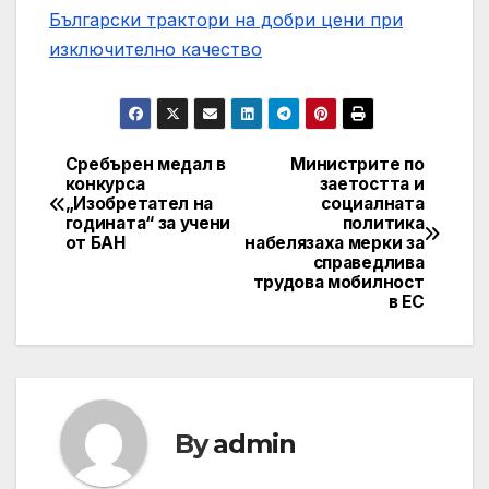
Български трактори на добри цени при
изключително качество
Сребърен медал в
Министрите по
Навигация
конкурса
заетостта и
„Изобретател на
социалната
годината“ за учени
политика
от БАН
набелязаха мерки за
справедлива
трудова мобилност
в ЕС
By
admin