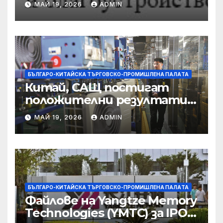
МАЙ 19, 2026
ADMIN
съсредоточи върху
борбата с
корпоративната
престъпност
БЪЛГАРО-КИТАЙСКА ТЪРГОВСКО-ПРОМИШЛЕНА ПАЛAТА
Китай, САЩ постигат
положителни резултати в
икономическите и
МАЙ 19, 2026
ADMIN
търговски консултации:
министерство
БЪЛГАРО-КИТАЙСКА ТЪРГОВСКО-ПРОМИШЛЕНА ПАЛAТА
Файлове на Yangtze Memory
Technologies (YMTC) за IPO