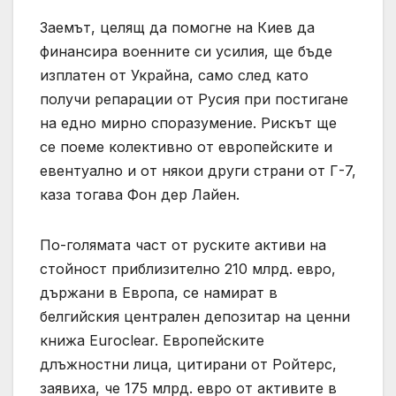
Заемът, целящ да помогне на Киев да
финансира военните си усилия, ще бъде
изплатен от Украйна, само след като
получи репарации от Русия при постигане
на едно мирно споразумение. Рискът ще
се поеме колективно от европейските и
евентуално и от някои други страни от Г-7,
каза тогава Фон дер Лайен.
По-голямата част от руските активи на
стойност приблизително 210 млрд. евро,
държани в Европа, се намират в
белгийския централен депозитар на ценни
книжа Euroclear. Европейските
длъжностни лица, цитирани от Ройтерс,
заявиха, че 175 млрд. евро от активите в