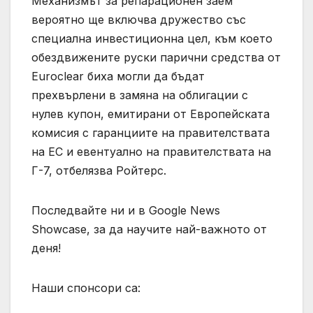
Механизмът за репарационен заем
вероятно ще включва дружество със
специална инвестиционна цел, към което
обездвижените руски парични средства от
Euroclear биха могли да бъдат
прехвърлени в замяна на облигации с
нулев купон, емитирани от Европейската
комисия с гаранциите на правителствата
на ЕС и евентуално на правителствата на
Г-7, отбелязва Ройтерс.
Последвайте ни и в Google News
Showcase, за да научите най-важното от
деня!
Наши спонсори са: