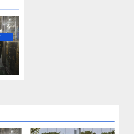
-
е и
о