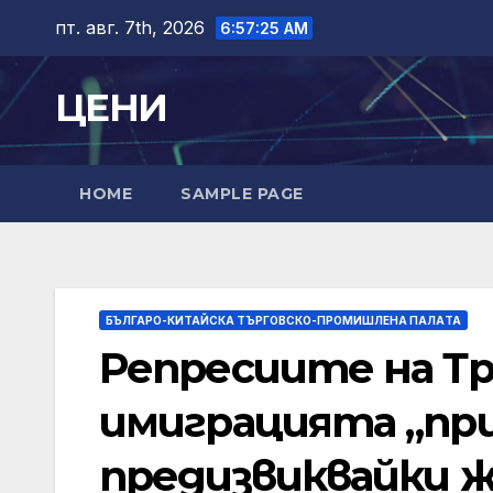
Skip
пт. авг. 7th, 2026
6:57:26 AM
to
content
ЦЕНИ
HOME
SAMPLE PAGE
БЪЛГАРО-КИТАЙСКА ТЪРГОВСКО-ПРОМИШЛЕНА ПАЛAТА
Репресиите на Т
имиграцията „при
предизвиквайки 