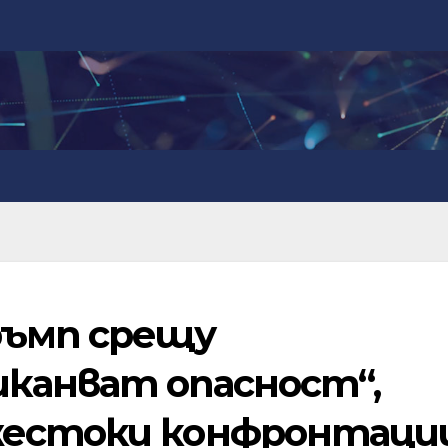
ръмп срещу
канват опасност“,
жестоки конфронтаци