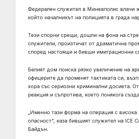
Федерален служител в Минеаполис влачи ж
който началникът на полицията в града на
Тези спорни срещи, дошли на фона на стре
служители, произтичат от драматична про
според настоящи и бивши имиграционни с
Белият дом поиска рязко увеличение на аре
офицерите да променят тактиката си, въз
хора със сериозни криминални досиета. О
реакция и съпротива, което понякога създ
„Именно тази форма на операция с висока 
опасност“, каза бившият служител на ICE 
Байдън.