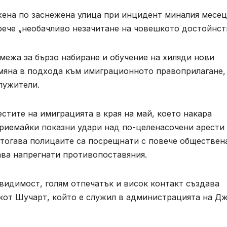
ена по заснежена улица при инцидент миналия месец
рече „необачливо незачитане на човешкото достойнст
межа за бързо набиране и обучение на хиляди нови
мяна в подхода към имиграционното правоприлагане,
лужители.
стите на имиграцията в края на май, което накара
приемайки показни удари над по-целенасочени арести
ттогава полицаите са посрещнати с повече обществен
ава напрегнати противопоставяния.
видимост, голям отпечатък и висок контакт създава
Скот Шучарт, който е служил в администрацията на Д