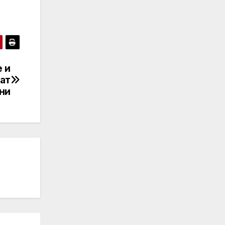
е и
ат
ни