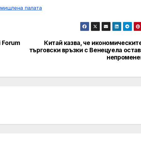
омишлена палaта
 Forum
Китай казва, че икономическит
търговски връзки с Венецуела остав
непромене