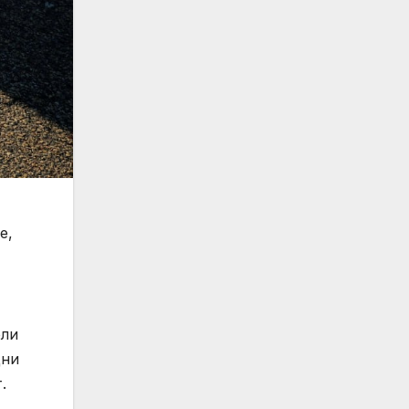
е,
ели
щни
.