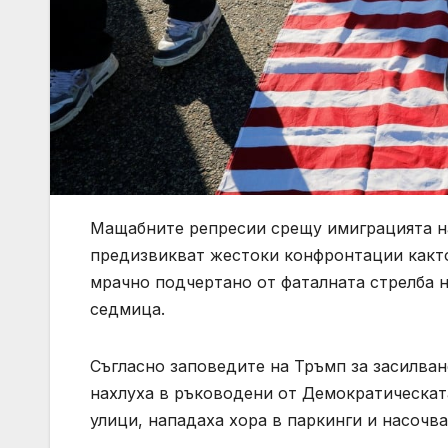
Мащабните репресии срещу имиграцията н
предизвикват жестоки конфронтации както 
мрачно подчертано от фаталната стрелба н
седмица.
Съгласно заповедите на Тръмп за засилва
нахлуха в ръководени от Демократическат
улици, нападаха хора в паркинги и насочв