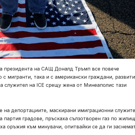
а президента на САЩ Доналд Тръмп все повече
с мигранти, така и с американски граждани, развити
а служител на ICE срещу жена от Минеаполис тази
не на депортациите, маскирани имиграционни служит
а партия градове, пръскаха сълзотворен газ по жили
аха оръжия към минувачи, опитвайки се да ги заснемат