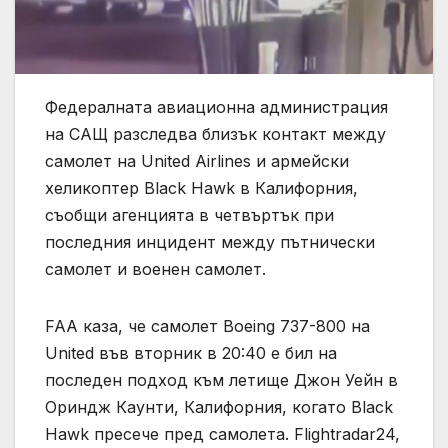
Федералната авиационна администрация
на САЩ разследва близък контакт между
самолет на United Airlines и армейски
хеликоптер Black Hawk в Калифорния,
съобщи агенцията в четвъртък при
последния инцидент между пътнически
самолет и военен самолет.
FAA каза, че самолет Boeing 737-800 на
United във вторник в 20:40 е бил на
последен подход към летище Джон Уейн в
Ориндж Каунти, Калифорния, когато Black
Hawk пресече пред самолета. Flightradar24,