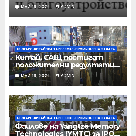
предприятията, ще се
МАЙ 19, 2026
ADMIN
съсредоточи върху
борбата с
корпоративната
престъпност
БЪЛГАРО-КИТАЙСКА ТЪРГОВСКО-ПРОМИШЛЕНА ПАЛAТА
Китай, САЩ постигат
положителни резултати в
икономическите и
МАЙ 19, 2026
ADMIN
търговски консултации:
министерство
БЪЛГАРО-КИТАЙСКА ТЪРГОВСКО-ПРОМИШЛЕНА ПАЛAТА
Файлове на Yangtze Memory
Technologies (YMTC) за IPO