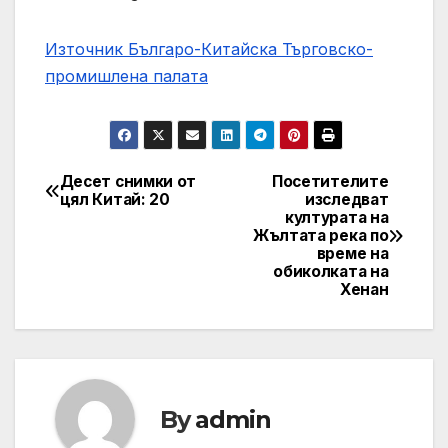
Източник Българо-Китайска Търговско-
промишлена палaта
Десет снимки от
Посетителите
Навигация
цял ​​Китай: 20
изследват
културата на
Жълтата река по
време на
обиколката на
Хенан
By
admin