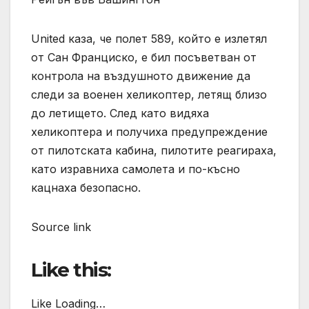
United каза, че полет 589, който е излетял
от Сан Франциско, е бил посъветван от
контрола на въздушното движение да
следи за военен хеликоптер, летящ близо
до летището. След като видяха
хеликоптера и получиха предупреждение
от пилотската кабина, пилотите реагираха,
като изравниха самолета и по-късно
кацнаха безопасно.
Source link
Like this:
Like Loading…