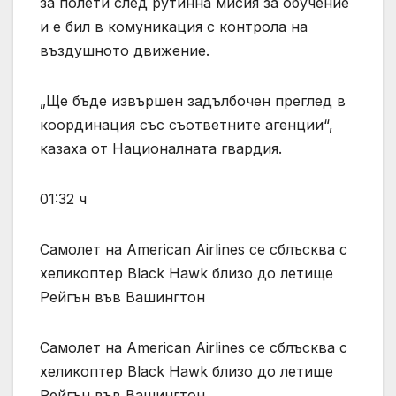
за полети след рутинна мисия за обучение
и е бил в комуникация с контрола на
въздушното движение.
„Ще бъде извършен задълбочен преглед в
координация със съответните агенции“,
казаха от Националната гвардия.
01:32 ч
Самолет на American Airlines се сблъсква с
хеликоптер Black Hawk близо до летище
Рейгън във Вашингтон
Самолет на American Airlines се сблъсква с
хеликоптер Black Hawk близо до летище
Рейгън във Вашингтон