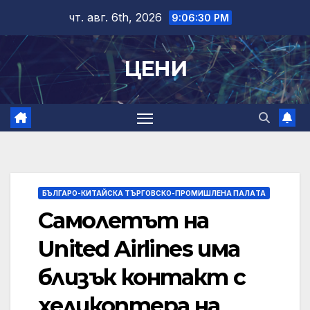
Skip
чт. авг. 6th, 2026
9:06:31 PM
to
content
ЦЕНИ
БЪЛГАРО-КИТАЙСКА ТЪРГОВСКО-ПРОМИШЛЕНА ПАЛAТА
Самолетът на
United Airlines има
близък контакт с
хеликоптера на