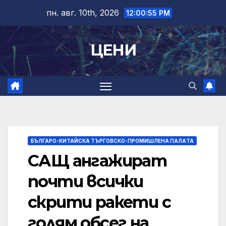
Skip
пн. авг. 10th, 2026
12:00:56 PM
to
content
ЦЕНИ
БЪЛГАРО-КИТАЙСКА ТЪРГОВСКО-ПРОМИШЛЕНА ПАЛAТА
САЩ ангажират
почти всички
скрити ракети с
голям обсег на