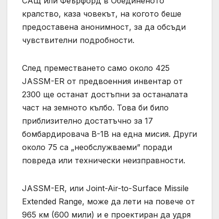
САЩ или Феърфорд в Обединеното
кралство, каза човекът, на когото беше
предоставена анонимност, за да обсъди
чувствителни подробности.
След преместването само около 425
JASSM-ER от предвоенния инвентар от
2300 ще останат достъпни за останалата
част на земното кълбо. Това би било
приблизително достатъчно за 17
бомбардировача B-1B на една мисия. Други
около 75 са „необслужваеми” поради
повреда или технически неизправности.
JASSM-ER, или Joint-Air-to-Surface Missile
Extended Range, може да лети на повече от
965 км (600 мили) и е проектиран да удря