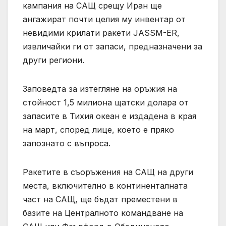
кампания на САЩ срещу Иран ще
ангажират почти целия му инвентар от
невидими крилати ракети JASSM-ER,
извличайки ги от запаси, предназначени за
други региони.
Заповедта за изтегляне на оръжия на
стойност 1,5 милиона щатски долара от
запасите в Тихия океан е издадена в края
на март, според лице, което е пряко
запознато с въпроса.
Ракетите в съоръжения на САЩ на други
места, включително в континенталната
част на САЩ, ще бъдат преместени в
базите на Централното командване на