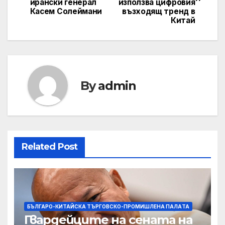
ирански генерал
използва цифровия
Касем Солеймани
възходящ тренд в
Китай
By
admin
Related Post
БЪЛГАРО-КИТАЙСКА ТЪРГОВСКО-ПРОМИШЛЕНА ПАЛAТА
Гвардейците на сената на