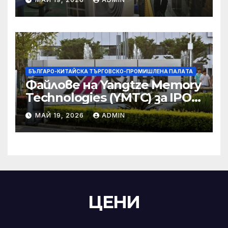
търговски консултации:
министерство
БЪЛГАРО-КИТАЙСКА ТЪРГОВСКО-ПРОМИШЛЕНА ПАЛAТА
Файлове на Yangtze Memory
Technologies (YMTC) за IPO
на STAR Market
МАЙ 19, 2026
ADMIN
ЦЕНИ