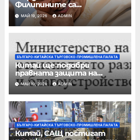
Филипините са
разследвани за стрелба,
МАЙ 19, 2026
ADMIN
докато сенаторът беглец
бяга
БЪЛГАРО-КИТАЙСКА ТЪРГОВСКО-ПРОМИШЛЕНА ПАЛAТА
Китай ще подобри
правната защита на
предприятията, ще се
МАЙ 19, 2026
ADMIN
съсредоточи върху
борбата с
корпоративната
престъпност
БЪЛГАРО-КИТАЙСКА ТЪРГОВСКО-ПРОМИШЛЕНА ПАЛAТА
Китай, САЩ постигат