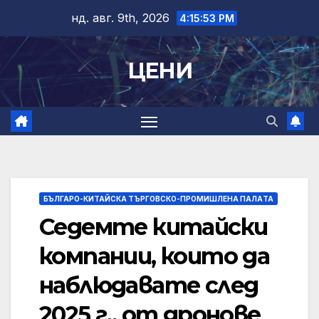
Skip
нд. авг. 9th, 2026
4:15:54 PM
to
content
ЦЕНИ
БЪЛГАРО-КИТАЙСКА ТЪРГОВСКО-ПРОМИШЛЕНА ПАЛAТА
Седемте китайски
компании, които да
наблюдавате след
2025 г., от дронове