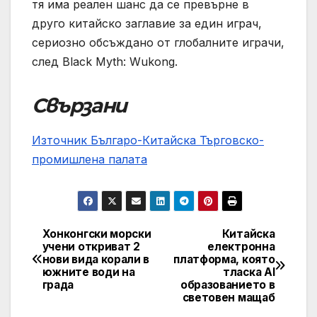
тя има реален шанс да се превърне в
друго китайско заглавие за един играч,
сериозно обсъждано от глобалните играчи,
след Black Myth: Wukong.
Свързани
Източник Българо-Китайска Търговско-
промишлена палaта
Хонконгски морски
Китайска
Навигация
учени откриват 2
електронна
нови вида корали в
платформа, която
южните води на
тласка AI
града
образованието в
световен мащаб