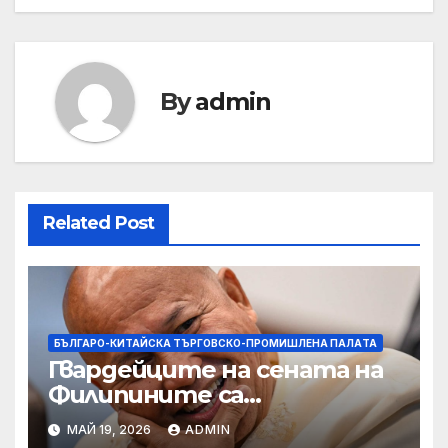
By
admin
Related Post
БЪЛГАРО-КИТАЙСКА ТЪРГОВСКО-ПРОМИШЛЕНА ПАЛAТА
Гвардейците на сената на
Филипините са
разследвани за стрелба,
МАЙ 19, 2026
ADMIN
докато сенаторът беглец