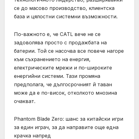
се до масово производство, клиентска
база и цялостни системни възможности.
По-важното е, че CATL вече не се
задоволява просто с продажбата на
батерии. Той се насочва все повече нагоре
към съхранението на енергия,
електрическите мрежи и по-широките
енергийни системи. Тази промяна
предполага, че дългосрочният й таван
може да е по-висок, отколкото мнозина
очакват.
Phantom Blade Zero: шанс за китайски игри
за един играч, за да направите още една
крачка напред