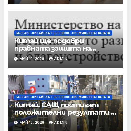
бяга
БЪЛГАРО-КИТАЙСКА ТЪРГОВСКО-ПРОМИШЛЕНА ПАЛAТА
Китай ще подобри
правната защита на
предприятията, ще се
МАЙ 19, 2026
ADMIN
съсредоточи върху
борбата с
корпоративната
престъпност
БЪЛГАРО-КИТАЙСКА ТЪРГОВСКО-ПРОМИШЛЕНА ПАЛAТА
Китай, САЩ постигат
положителни резултати в
икономическите и
МАЙ 19, 2026
ADMIN
търговски консултации: