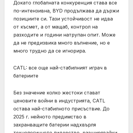
Докато глобалната конкуренция става все
по-интензивна, BYD продължава да държи
позициите си. Тази устойчивост не идва
от късмет, а от мащаб, контрол на
разходите и години натрупан опит. Може
да не предизвика много вълнение, но е
много трудно да се игнорира.
CATL: все още най-стабилният играч в
батериите
Без значение колко жестоки стават
ценовите войни в индустрията, CATL
остава най-стабилното присъствие. До
2025 г. нейното предимство в
захранващите батерии надхвърля
технологичното лидерство, разширявайки