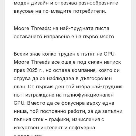
моден дизайн и отразява разнообразните
вкусове на по-младите потребители.
Moore Threads: на най-трудната писта
оставането изправено е на първо място
Всеки знае колко труден е пътят на GPU.
Moore Threads все още е под силен натиск
през 2025 г., но остава компания, която си
струва да се наблюдава в дългосрочен
план. От първия ден той избра най-трудния
път: изграждане на пълнофункционален
GPU. Вместо да се фокусира върху една
ниша, той постоянно работи, за да запълни
пълния стек – графики, изчисления с
изкуствен интелект и софтуерна
екосистема.