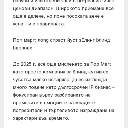
палуби и изложбени зали в по-реалистичен
ценови диапазон. Широкото приемане все
още е далече, но поне посоката вече е
ясна – и е правилната.
Поп март: лong страст йуст sЕлинг bлинд
bволове
До 2025 г. все още мисленето за Pop Mart
като просто компания за блинд кутии се
чувства малко остаряло. Днес изглежда
много повече като дългосрочен IP бизнес –
фокусиран върху разбирането на
промените в емоциите на младите
потребители и търпеливото изграждане на
характери във времето.