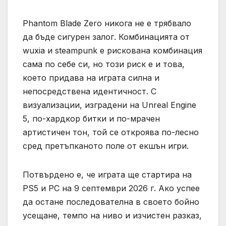
Phantom Blade Zero никога не е трябвало
да бъде сигурен залог. Комбинацията от
wuxia и steampunk е рискована комбинация
сама по себе си, но този риск е и това,
което придава на играта силна и
непосредствена идентичност. С
визуализации, изградени на Unreal Engine
5, по-хардкор битки и по-мрачен
артистичен тон, той се откроява по-лесно
сред претъпканото поле от екшън игри.
Потвърдено е, че играта ще стартира на
PS5 и PC на 9 септември 2026 г. Ако успее
да остане последователна в своето бойно
усещане, темпо на ниво и изчистен разказ,