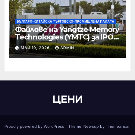
БЪЛГАРО-КИТАЙСКА ТЪРГОВСКО-ПРОМИШЛЕНА ПАЛAТА
Файлове на Yangtze Memory
Technologies (YMTC) за IPO
на STAR Market
МАЙ 19, 2026
ADMIN
ЦЕНИ
Proudly powered by WordPress
|
Theme:
Newsup
by
Themeansar
.