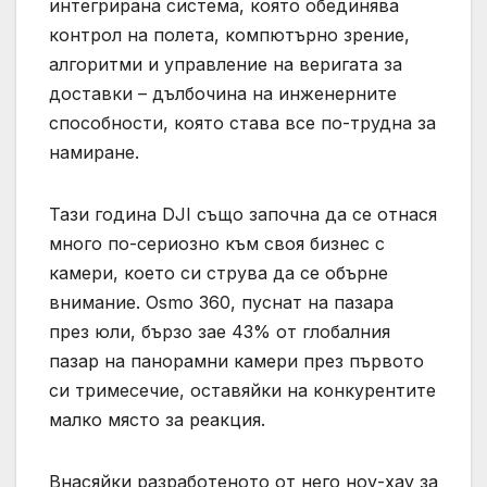
интегрирана система, която обединява
контрол на полета, компютърно зрение,
алгоритми и управление на веригата за
доставки – дълбочина на инженерните
способности, която става все по-трудна за
намиране.
Тази година DJI също започна да се отнася
много по-сериозно към своя бизнес с
камери, което си струва да се обърне
внимание. Osmo 360, пуснат на пазара
през юли, бързо зае 43% от глобалния
пазар на панорамни камери през първото
си тримесечие, оставяйки на конкурентите
малко място за реакция.
Внасяйки разработеното от него ноу-хау за