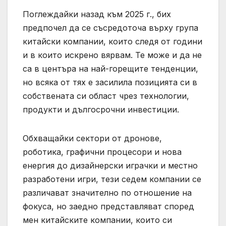
Поглеждайки назад към 2025 г., бих
предпочел да се съсредоточа върху група
китайски компании, които следя от години
и в които искрено вярвам. Те може и да не
са в центъра на най-горещите тенденции,
но всяка от тях е засилила позицията си в
собствената си област чрез технологии,
продукти и дългосрочни инвестиции.
Обхващайки сектори от дронове,
роботика, графични процесори и нова
енергия до дизайнерски играчки и местно
разработени игри, тези седем компании се
различават значително по отношение на
фокуса, но заедно представляват според
мен китайските компании, които си