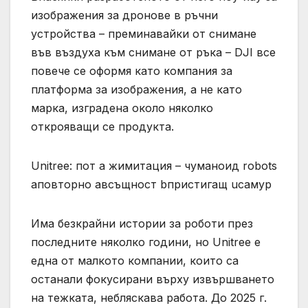
изображения за дронове в ръчни
устройства – преминавайки от снимане
във въздуха към снимане от ръка – DJI все
повече се оформя като компания за
платформа за изображения, а не като
марка, изградена около няколко
открояващи се продукта.
Unitree: пот а жимитация – чуманоид robots
аповторно авсъщност bпристигащ uсамур
Има безкрайни истории за роботи през
последните няколко години, но Unitree е
една от малкото компании, които са
останали фокусирани върху извършването
на тежката, небляскава работа. До 2025 г.