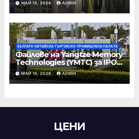
МАЙ 19, 2026
ADMIN
търговски консултации:
министерство
БЪЛГАРО-КИТАЙСКА ТЪРГОВСКО-ПРОМИШЛЕНА ПАЛAТА
Файлове на Yangtze Memory
Technologies (YMTC) за IPO
на STAR Market
МАЙ 19, 2026
ADMIN
ЦЕНИ