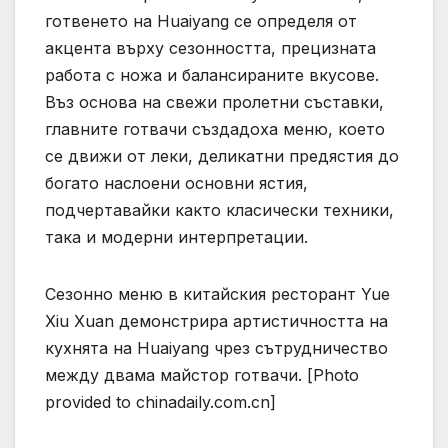
готвенето на Huaiyang се определя от
акцента върху сезонността, прецизната
работа с ножа и балансираните вкусове.
Въз основа на свежи пролетни съставки,
главните готвачи създадоха меню, което
се движи от леки, деликатни предястия до
богато наслоени основни ястия,
подчертавайки както класически техники,
така и модерни интерпретации.
Сезонно меню в китайския ресторант Yue
Xiu Xuan демонстрира артистичността на
кухнята на Huaiyang чрез сътрудничество
между двама майстор готвачи. [Photo
provided to chinadaily.com.cn]