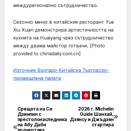
междурегионално сътрудничество.
Сезонно меню в китайския ресторант Yue
Xiu Xuan демонстрира артистичността на
кухнята на Huaiyang чрез сътрудничество
между двама майстор готвачи. [Photo
provided to chinadaily.com.cn]
Източник Българо-Китайска Търговско-
промишлена палaта
Срещата на Си
2026 г. Michelin
Навигация
Дзинпин с
Guide Шанхай,
престолонаследника
Дзянсу и Джъдзян
на Абу Даби
стартира
подчертава