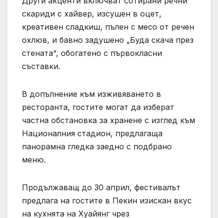
Други акценти включват сотирани речни
скариди с хайвер, изсушен в оцет,
креативен сладкиш, пълен с месо от речен
охлюв, и бавно задушено „Буда скача през
стената“, обогатено с първокласни
съставки.
В допълнение към изживяването в
ресторанта, гостите могат да изберат
частна обстановка за хранене с изглед към
Националния стадион, предлагаща
панорамна гледка заедно с подбрано
меню.
Продължаващ до 30 април, фестивалът
предлага на гостите в Пекин изискан вкус
на кухнята на Хуайянг чрез