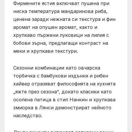
Фирмените ястия включват пушена при
ниска температура мандаринова риба,
ценена заради нежната си текстура и фин
аромат на опушен аромат, както и
хрупкаво пържени луковици на лилия с
бобови зърна, предлагащи контраст на
меки и хрупкави текстури.
Сезонни комбинации като овчарска
торбичка с бамбукови издънки и рибен
хайвер отразяват философията на кухнята
„яжте през сезона“, докато класики като
осолена патица в стил Нанкин и хрупкава
змиорка в Лянси демонстрират нейното
наследство.