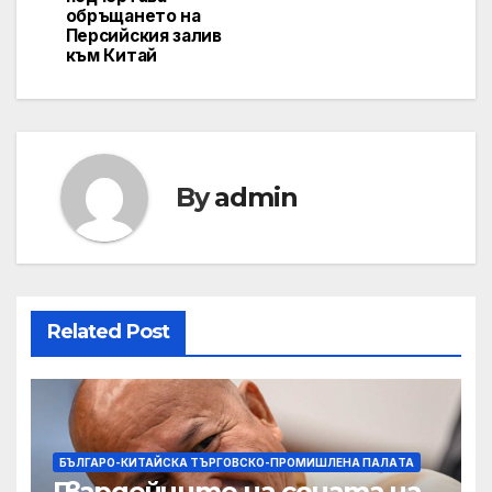
обръщането на
Персийския залив
към Китай
By
admin
Related Post
БЪЛГАРО-КИТАЙСКА ТЪРГОВСКО-ПРОМИШЛЕНА ПАЛAТА
Гвардейците на сената на