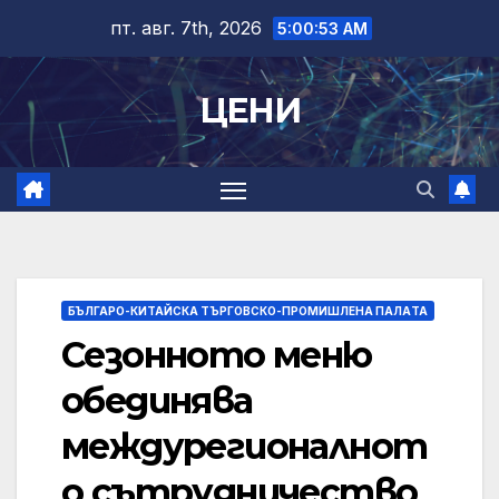
Skip
пт. авг. 7th, 2026
5:00:54 AM
to
content
ЦЕНИ
БЪЛГАРО-КИТАЙСКА ТЪРГОВСКО-ПРОМИШЛЕНА ПАЛAТА
Сезонното меню
обединява
междурегионалнот
о сътрудничество