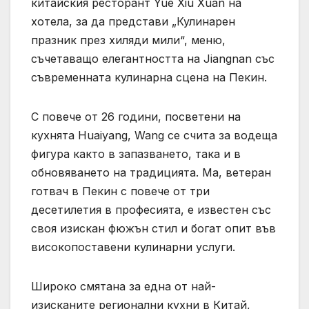
китайския ресторант Yue Xiu Xuan на
хотела, за да представи „Кулинарен
празник през хиляди мили“, меню,
съчетаващо елегантността на Jiangnan със
съвременната кулинарна сцена на Пекин.
С повече от 26 години, посветени на
кухнята Huaiyang, Wang се счита за водеща
фигура както в запазването, така и в
обновяването на традицията. Ма, ветеран
готвач в Пекин с повече от три
десетилетия в професията, е известен със
своя изискан фюжън стил и богат опит във
високопоставени кулинарни услуги.
Широко смятана за една от най-
изисканите регионални кухни в Китай,