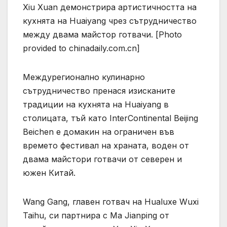
Xiu Xuan демонстрира артистичността на
кухнята на Huaiyang чрез сътрудничество
между двама майстор готвачи. [Photo
provided to chinadaily.com.cn]
Междурегионално кулинарно
сътрудничество пренася изисканите
традиции на кухнята на Huaiyang в
столицата, тъй като InterContinental Beijing
Beichen е домакин на ограничен във
времето фестивал на храната, воден от
двама майстори готвачи от северен и
южен Китай.
Wang Gang, главен готвач на Hualuxe Wuxi
Taihu, си партнира с Ma Jianping от