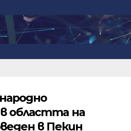
ународно
в областта на
веден в Пекин