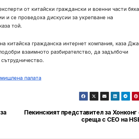
експерти от китайски граждански и военни части бяха
и и се проведоха дискусии за укрепване на
аза той.
на китайска гражданска интернет компания, каза Джа
 подобри взаимното разбирателство, да задълбочи
 сътрудничество.
омишлена палaта
 за
Пекинският представител за Хонконг 
среща с CEO на HS