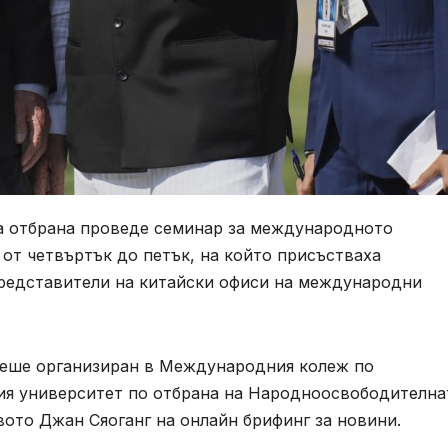
а отбрана проведе семинар за международното
 от четвъртък до петък, на който присъстваха
редставители на китайски офиси на международни
беше организиран в Международния колеж по
ия университет по отбрана на Народноосвободителна
ото Джан Сяоганг на онлайн брифинг за новини.