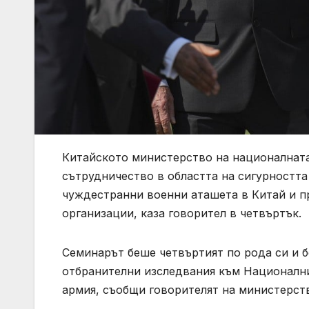
Китайското министерство на националнат
сътрудничество в областта на сигурността
чуждестранни военни аташета в Китай и п
организации, каза говорител в четвъртък.
Семинарът беше четвъртият по рода си и 
отбранителни изследвания към Националн
армия, съобщи говорителят на министерств