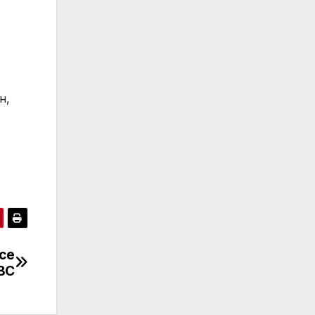
н,
се
BC