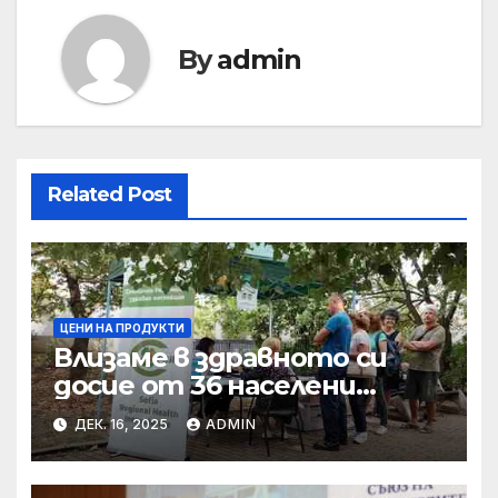
By
admin
Related Post
ЦЕНИ НА ПРОДУКТИ
Влизаме в здравното си
досие от 36 населени
места • МЗ
ДЕК. 16, 2025
ADMIN