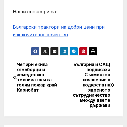
Наши спонсори са:
Български трактори на добри цени при
изключително качество
Четири екипа
България и САЩ
Навигация
огнеборци и
подписаха
земеделска
Съвместно
техника гасиха
изявление в
голям пожар край
подкрепа на
Карнобат
ядреното
сътрудничество
между двете
държави