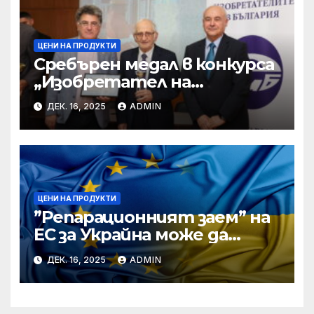
ЦЕНИ НА ПРОДУКТИ
Сребърен медал в конкурса
„Изобретател на
годината“ за учени от БАН
ДЕК. 16, 2025
ADMIN
ЦЕНИ НА ПРОДУКТИ
”Репарационният заем” на
ЕС за Украйна може да
достигне 130 милиарда
ДЕК. 16, 2025
ADMIN
евро