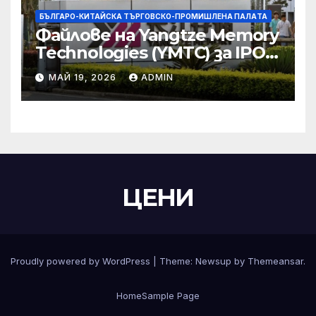
БЪЛГАРО-КИТАЙСКА ТЪРГОВСКО-ПРОМИШЛЕНА ПАЛAТА
Файлове на Yangtze Memory
Technologies (YMTC) за IPO
на STAR Market
МАЙ 19, 2026
ADMIN
ЦЕНИ
Proudly powered by WordPress
|
Theme:
Newsup
by
Themeansar
.
Home
Sample Page