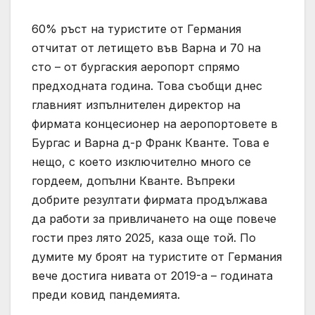
60% ръст на туристите от Германия
отчитат от летището във Варна и 70 на
сто – от бургаския аеропорт спрямо
предходната година. Това съобщи днес
главният изпълнителен директор на
фирмата концесионер на аеропортовете в
Бургас и Варна д-р Франк Кванте. Това е
нещо, с което изключително много се
гордеем, допълни Кванте. Въпреки
добрите резултати фирмата продължава
да работи за привличането на още повече
гости през лято 2025, каза още той. По
думите му броят на туристите от Германия
вече достига нивата от 2019-а – годината
преди ковид пандемията.