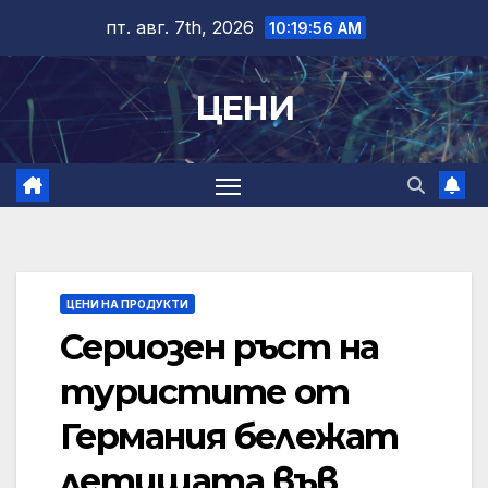
Skip
пт. авг. 7th, 2026
10:19:57 AM
to
content
ЦЕНИ
ЦЕНИ НА ПРОДУКТИ
Сериозен ръст на
туристите от
Германия бележат
летищата във