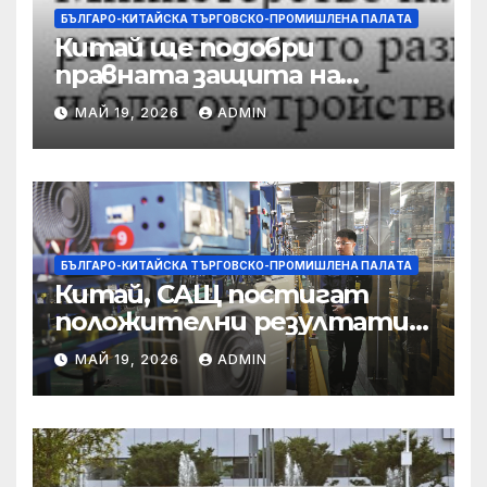
БЪЛГАРО-КИТАЙСКА ТЪРГОВСКО-ПРОМИШЛЕНА ПАЛAТА
Китай ще подобри
правната защита на
предприятията, ще се
МАЙ 19, 2026
ADMIN
съсредоточи върху
борбата с
корпоративната
престъпност
БЪЛГАРО-КИТАЙСКА ТЪРГОВСКО-ПРОМИШЛЕНА ПАЛAТА
Китай, САЩ постигат
положителни резултати в
икономическите и
МАЙ 19, 2026
ADMIN
търговски консултации:
министерство