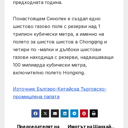
предходната година.
Понастоящем Синопек е създал едно
шистово газово поле с резерви над 1
трилион кубически метра, а именно на
полето за шистов шистов в Chongqing и
четири по -малки и дълбоки шистови
газови находища с резерви, надвишаващи
100 милиарда кубически метра,
включително полето Hongxing.
Източник Българо-Китайска Търговско-
промишлена палaта
Председателят на
Имотът на Шанхай