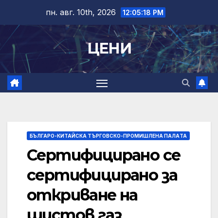
Skip
пн. авг. 10th, 2026
12:05:18 PM
to
content
ЦЕНИ
БЪЛГАРО-КИТАЙСКА ТЪРГОВСКО-ПРОМИШЛЕНА ПАЛAТА
Сертифицирано се
сертифицирано за
откриване на
шистов газ