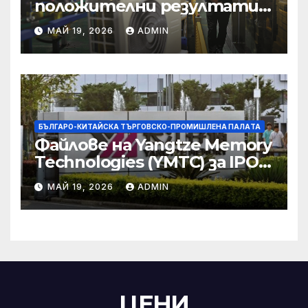
положителни резултати в
икономическите и
МАЙ 19, 2026
ADMIN
търговски консултации:
министерство
БЪЛГАРО-КИТАЙСКА ТЪРГОВСКО-ПРОМИШЛЕНА ПАЛAТА
Файлове на Yangtze Memory
Technologies (YMTC) за IPO
на STAR Market
МАЙ 19, 2026
ADMIN
ЦЕНИ