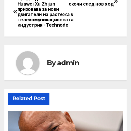
Навигация
Huawei Xu Zhijun
скочи след нов ход
призовава за нови
двигатели на растежа в
телекомуникационната
индустрия · Technode
By
admin
Related Post