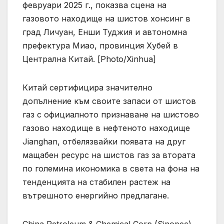
февруари 2025 г., показва сцена на
газовото находище на шистов хонсинг в
град Личуан, Енши Туджия и автономна
префектура Миао, провинция Хубей в
Централна Китай. [Photo/Xinhua]
Китай сертифицира значително
допълнение към своите запаси от шистов
газ с официалното признаване на шистово
газово находище в нефтеното находище
Jianghan, отбелязвайки появата на друг
мащабен ресурс на шистов газ за втората
по големина икономика в света на фона на
тенденцията на стабилен растеж на
вътрешното енергийно предлагане.