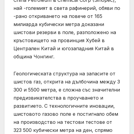
China Petroleum & Chemical Corp (Sinopec),
най -големият в света рафинерий, обяви по
-рано откриването на повече от 165
милиарда кубически метра доказани
шистови резерви в поле, разположено на
кръстовището на провинция Хубей в
Централен Китай и югозападния Китай в
община Чонгинг.
Геологическата структура на запасите от
шистов газ, открита на дълбочина между 3
300 и 5500 метра, е сложна със значителни
предизвикателства в проучването и
развитието. С технологичните иновации,
шистовото газово поле е постигнало обем
на производство на тестови тестове от
323 500 кубически метра на ден, спрямо